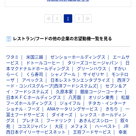
1
レストラン/フードの他の企業の志望動機一覧を見る
ワタミ
米国三越
ゼンショーホールディングス
エームサ
ービス
ドトールコーヒー
タリーズコーヒージャパン
日
本マクドナルドホールディングス
グリーンハウス
すかい
らーく
くら寿司
シャノアール
サイゼリヤ
モンテロ
ーザ
アペックス
日本レストランエンタプライズ
西洋フ
ード・コンパスグループ[西洋フードシステムズ]
セブン＆ア
イ・フードシステムズ
久原本家
銀座コージーコーナー
日本ＫＦＣホールディングス
八芳園
オリジン東秀
松屋
フーズホールディングス
ジョイフル
チタカ・インターナ
ショナル・フーズ
ANAケータリングサービス
きちり
一
冨士フードサービス
ダイオーズ
レックス・ホールディン
グス
プレナス
フードリンク
あきんどスシロー
叙々
苑
ココスジャパン
大庄
メフォス
ハーベスト
JR
西日本デイリーサービスネット
王将フードサービス
幸楽