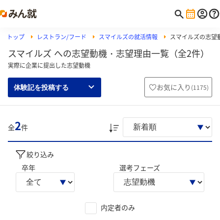
トップ
レストラン/フード
スマイルズの就活情報
スマイルズの志望
スマイルズ への志望動機・志望理由一覧（全2件）
実際に企業に提出した志望動機
お気に入り
(
1175
)
体験記を投稿する
2
全
件
絞り込み
卒年
選考フェーズ
内定者のみ