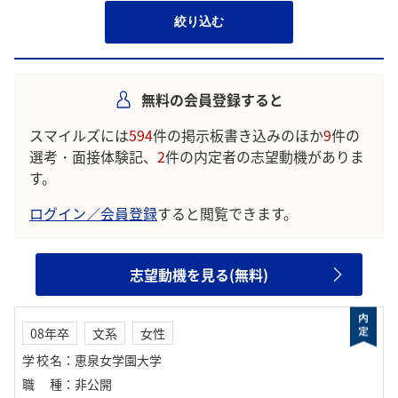
絞り込む
無料の会員登録すると
スマイルズには
594
件の掲示板書き込みのほか
9
件の
選考・面接体験記、
2
件の内定者の志望動機がありま
す。
ログイン／会員登録
すると閲覧できます。
志望動機を見る(無料)
08年卒
文系
女性
学校名
：
恵泉女学園大学
職種
：
非公開