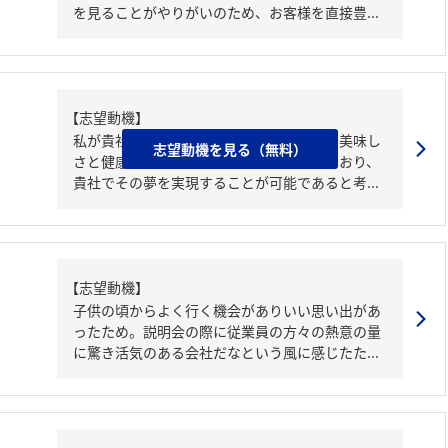
を見ることがやりがいのため、お客様を直接豊...
【志望動機】
私が貴社を志望した理由は、多くの人々に美味し
志望動機を見る（無料）
さと健康を届ける仕事に就きたいと考えており、
貴社でその夢を実現することが可能であると考...
【志望動機】
子供の頃からよく行く機会がありいい思い出があ
ったため。説明会の際に従業員の方々の熱意の量
に驚き活気のある会社だなという風に感じたた...