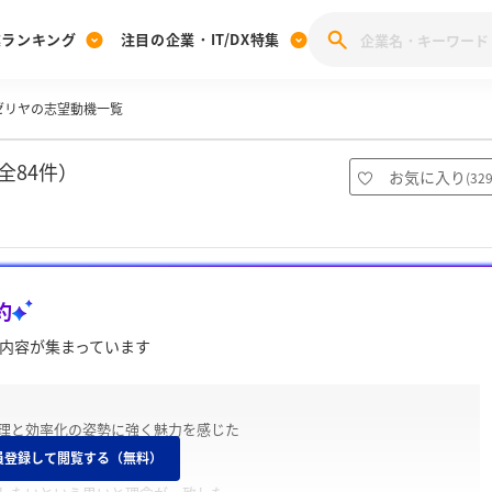
業ランキング
注目の企業・IT/DX特集
ゼリヤの志望動機一覧
注目の企業特集
みんなのIT業界新卒就職人気企業ランキング
みんな
[27卒] 本選考体験記投稿キャンペーン
28卒 注目企業特集
27卒 注目企業特集
みんなのDX企業就職ブランド調査
全84件）
お気に入り
(
32
注目のIT・DX企業特集
28卒 IT・DX企業特集
27卒 IT・DX企業特集
28卒
みんなのIT業界新卒就職人気企業ランキング
みんな
約
企業研究
内容が集まっています
理と効率化の姿勢に強く魅力を感じた
員登録して閲覧する（無料）