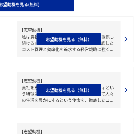
志望動機を見る(無料)
【志望動機】
私は貴社の「お客様に安く美味しい食事を提供し
志望動機を見る（無料）
続ける」という企業理念と、そのための徹底した
コスト管理と効率化を追求する経営戦略に強く...
【志望動機】
貴社を志望した理由は低価格で高クオリティとい
志望動機を見る（無料）
う特徴に強く惹かれたからです。食を通じて人々
の生活を豊かにするという使命を、徹底したコ...
【志望動機】