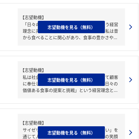
【志望動機】
「日々の価値ある食事の提案と挑戦」という経営
志望動機を見る（無料）
理念に共感し、貴社を志望いたしました。私は昔
から食べることに関心があり、食事の豊かさや...
【志望動機】
私は社会でサービスを提供することを通して顧客
志望動機を見る（無料）
に奉仕したいと考えております。貴社の「日々の
価値ある食事の提案と挑戦」という経営理念と...
【志望動機】
サイゼリヤ愛溢れる方々と共に、「おいしい」を
志望動機を見る（無料）
通じて人々を豊かにしたいからです。誰かの笑顔