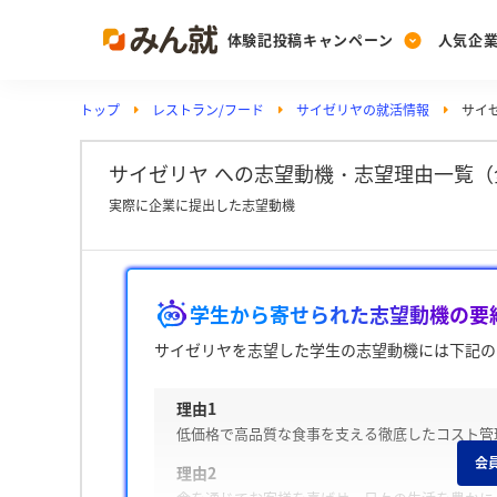
体験記投稿キャンペーン
人気企
トップ
レストラン/フード
サイゼリヤの就活情報
サイ
Post
Ranking
PickUp
投稿する
ランキングを見る
注目の企業特集
サイゼリヤ への志望動機・志望理由一覧（
実際に企業に提出した志望動機
Vote
投票する
学生から寄せられた志望動機の要
動画で知ろう！業界・
サイゼリヤを志望した学生の志望動機には下記の
理由1
低価格で高品質な食事を支える徹底したコスト管
会
理由2