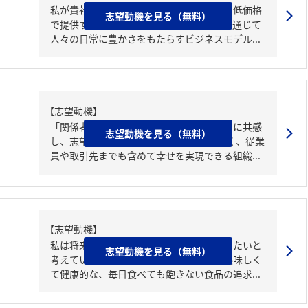
私が貴社を志望する理由は高品質な料理を低価格
志望動機を見る（無料）
で提供する貴社の圧倒的な合理性と、食を通じて
人々の日常に豊かさをもたらすビジネスモデル...
【志望動機】
「関係者全員を幸せにする」というロマンに共感
志望動機を見る（無料）
し、志望いたしました。 お客様だけでなく、従業
員や取引先までも含めて幸せを実現できる組織...
【志望動機】
私は将来多くの人々を喜ばせる仕事に就きたいと
志望動機を見る（無料）
考えている。御社の低価格でありながら美味しく
て健康的な、毎日食べても飽きない食品の追求...