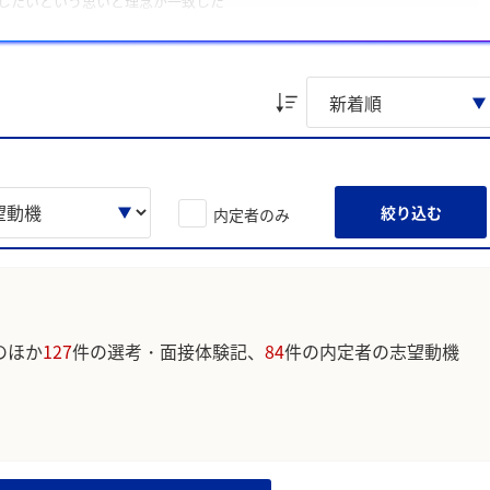
したいという思いと理念が一致した
姿勢に共感し、志望した
ています。実際のユーザの投稿は下記の一覧からご確認ください。
絞り込む
内定者のみ
のほか
127
件の選考・面接体験記、
84
件の内定者の志望動機
。