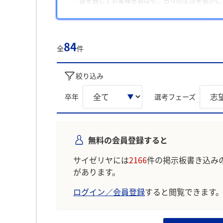
食を通じてお客様を喜ばせ、日々の生活を豊かに
理由3
お客様だけでなく従業員や取引先まで大切にする
84
全
件
学生の声を就職活動の参考にしましょう。
※AIを使用し、過去3年間のユーザー投稿を要約し
絞り込み
卒年
選考フェーズ
無料の会員登録すると
サイゼリヤには
2166
件の掲示板書き込み
があります。
ログイン／会員登録
すると閲覧できます