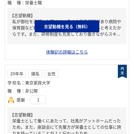
職種
：
栄養士職
【志望動機】
私が御社を志望した理由は、多くの事業展開があり病院や
志望動機を見る（無料）
保育園など様々な場所で活躍することができると考えたか
らです。また、研修制度も充実しており働きながらスキ...
体験記の詳細はこちら
20年卒
理系
女性
学校名
：
東京家政大学
職種
：
非公開
感謝
1
【志望動機】
栄養士として働くにあたって、社風がアットホームだった
ため。また、座談会にて先輩方が栄養士としての仕事に誇
りを持っていることがよく伝わったため。、