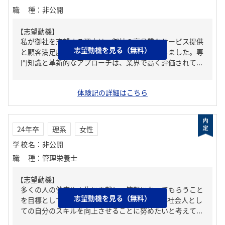
職種
：
非公開
【志望動機】
私が御社を志望する理由は、御社の高品質なサービス提供
志望動機を見る（無料）
と顧客満足度へのコミットメントに魅力を感じました。専
門知識と革新的なアプローチは、業界で高く評価されて...
体験記の詳細はこちら
24年卒
理系
女性
学校名
：
非公開
職種
：
管理栄養士
【志望動機】
多くの人の健康や人生に貢献し、笑顔になってもらうこと
志望動機を見る（無料）
を目標としています。その為、専門職として、社会人とし
ての自分のスキルを向上させることに努めたいと考えて...