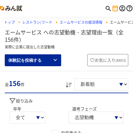
トップ
レストラン/フード
エームサービスの就活情報
エームサービ
エームサービス への志望動機・志望理由一覧（全
156件）
実際に企業に提出した志望動機
お気に入り
(
8803
)
体験記を投稿する
156
全
件
絞り込み
卒年
選考フェーズ
内定者のみ