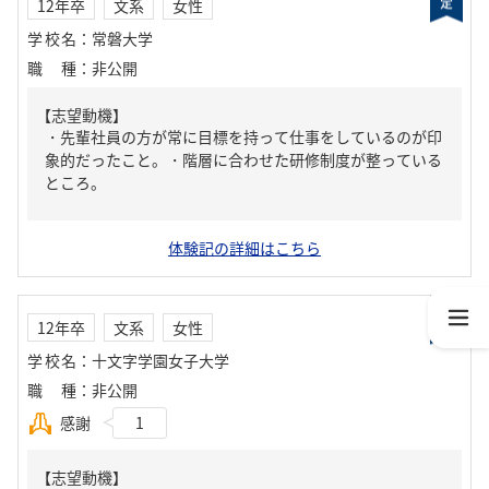
12年卒
文系
女性
学校名
：
常磐大学
職種
：
非公開
【志望動機】
・先輩社員の方が常に目標を持って仕事をしているのが印
象的だったこと。・階層に合わせた研修制度が整っている
ところ。
体験記の詳細はこちら
12年卒
文系
女性
学校名
：
十文字学園女子大学
職種
：
非公開
感謝
1
【志望動機】