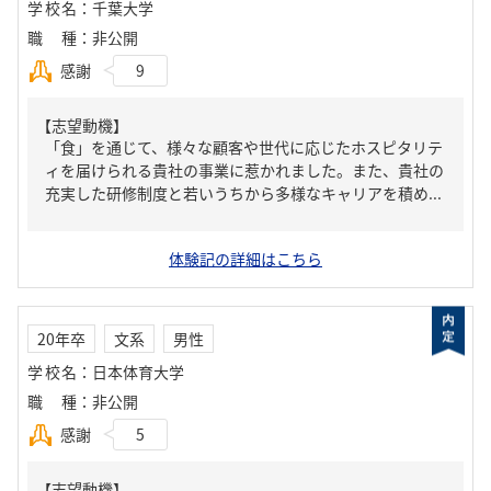
学校名
：
千葉大学
職種
：
非公開
感謝
9
【志望動機】
「食」を通じて、様々な顧客や世代に応じたホスピタリテ
ィを届けられる貴社の事業に惹かれました。また、貴社の
充実した研修制度と若いうちから多様なキャリアを積め...
体験記の詳細はこちら
20年卒
文系
男性
学校名
：
日本体育大学
職種
：
非公開
感謝
5
【志望動機】