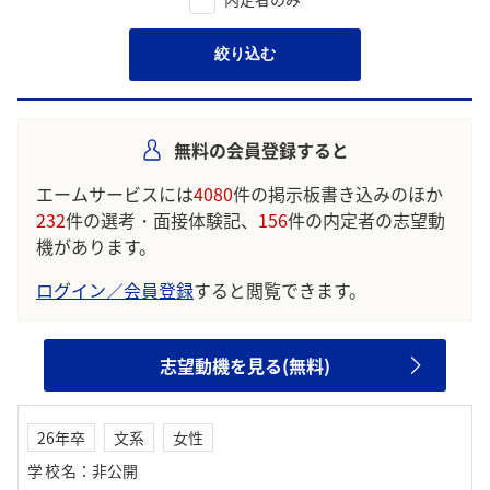
絞り込む
無料の会員登録すると
エームサービスには
4080
件の掲示板書き込みのほか
232
件の選考・面接体験記、
156
件の内定者の志望動
機があります。
ログイン／会員登録
すると閲覧できます。
志望動機を見る(無料)
26年卒
文系
女性
学校名
：
非公開