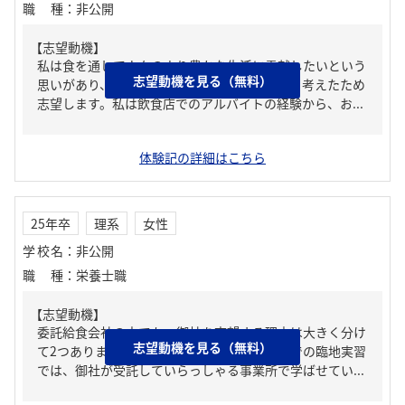
職種
：
非公開
【志望動機】
私は食を通して人々のより豊かな生活に貢献したいという
志望動機を見る（無料）
思いがあり、それを貴社であれば実現できると考えたため
志望します。私は飲食店でのアルバイトの経験から、お...
体験記の詳細はこちら
25年卒
理系
女性
学校名
：
非公開
職種
：
栄養士職
【志望動機】
委託給食会社の中でも、御社を志望する理由は大きく分け
志望動機を見る（無料）
て2つあります。まず1つ目は社風です。病院での臨地実習
では、御社が受託していらっしゃる事業所で学ばせてい...