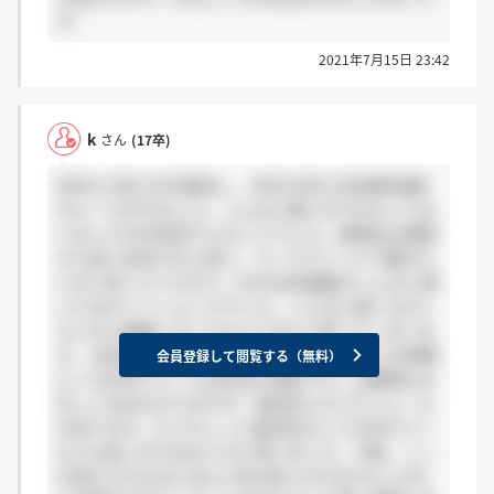
す。
2021年7月15日 23:42
k
さん
(17卒)
8月の上旬にESを郵送し、本日(10月上旬)選考結果
のメールがきました。こんなに遅いのでわかっては
いましたがお見送りとのことでした。説明会の段階
から良い会社だなと思い、スープストックで働きた
いなと思っていたので、ESの合否連絡がこんなに遅
いとはすごくショックでした。こんなに遅くなるく
らいなら連絡しなくてもいいのにと思ってしまいま
す。 私自身もう既に就活は終えていて、こんな時期
会員登録して閲覧する（無料）
にくるお祈りメールは本当に残念です。企業側もお
忙しいのはわかりますが、就活生にもスケジュール
があります。もうちょっと就活生のことを考えてく
れても良いのではないかと思いました。今後、ここ
を受けられる方には2ヶ月も待たされるかもしれな