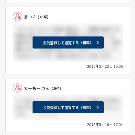
ま
さん
(16卒)
＞でーもーさんへ 先週に提出し、一週間が過ぎても
結果が来なかったので、直接問い合わせたところ、
選考が立て込んでいるとの回答を頂きました。 合否
会員登録して閲覧する（無料）
関わらず、お返事を頂けるようなので、サイレント
ではないそうです。気長に待ちたいと思います。
2015年5月22日 19:05
でーもー
さん
(16卒)
ここはサイレントなのでしょうか？ 恐縮ですが祈ら
れた方で連絡があった方はいらっしゃいますでしょ
会員登録して閲覧する（無料）
うか、、、？(＞_＜)
2015年5月16日 17:04