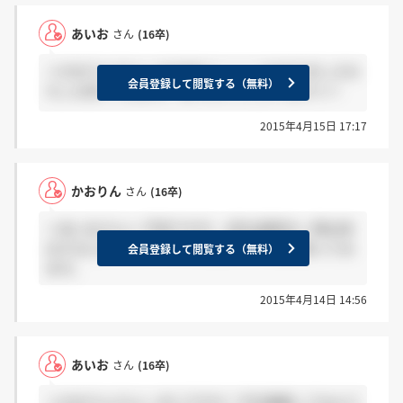
あいお
さん
(16卒)
＞かおりんさんへ なるほど！！！！わかりましたわ
会員登録して閲覧する（無料）
たしも待ってみます。ありがとうございます☆～
2015年4月15日 17:17
かおりん
さん
(16卒)
＞あいおさんへ 不安ですが、4月は選考を一時お休
みするとおっしゃっていたと思うので私は待ってみ
会員登録して閲覧する（無料）
ます。
2015年4月14日 14:56
あいお
さん
(16卒)
＞かおりんさんへ まじですか！今日連絡してみよう