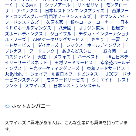
ーく
くら寿司
シャノアール
サイゼリヤ
モンテロー
ザ
アペックス
日本レストランエンタプライズ
西洋フー
ド・コンパスグループ[西洋フードシステムズ]
セブン＆アイ・
フードシステムズ
久原本家
銀座コージーコーナー
日本
ＫＦＣホールディングス
八芳園
オリジン東秀
松屋フー
ズホールディングス
ジョイフル
チタカ・インターナショナ
ル・フーズ
ANAケータリングサービス
きちり
一冨士フ
ードサービス
ダイオーズ
レックス・ホールディングス
プレナス
フードリンク
あきんどスシロー
叙々苑
コ
コスジャパン
大庄
メフォス
ハーベスト
JR西日本デ
イリーサービスネット
王将フードサービス
幸楽苑ホールデ
ィングス
三光マーケティングフーズ
東和フードサービス
Jellyfish.
ジェイアール東日本フードビジネス
UCCフードサ
ービスシステムズ
モスフードサービス
クリエイト・レスト
ランツ
スマイルズ
日本レストランシステム
ホットカンパニー
スマイルズに興味がある人は、こんな企業にも興味を持っていま
す。