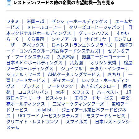
レストラン/フードの他の企業の志望動機一覧を見る
ワタミ
米国三越
ゼンショーホールディングス
エームサ
ービス
ドトールコーヒー
タリーズコーヒージャパン
日
本マクドナルドホールディングス
グリーンハウス
すかい
らーく
くら寿司
シャノアール
サイゼリヤ
モンテロ
ーザ
アペックス
日本レストランエンタプライズ
西洋フ
ード・コンパスグループ[西洋フードシステムズ]
セブン＆ア
イ・フードシステムズ
久原本家
銀座コージーコーナー
日本ＫＦＣホールディングス
八芳園
オリジン東秀
松屋
フーズホールディングス
ジョイフル
チタカ・インターナ
ショナル・フーズ
ANAケータリングサービス
きちり
一
冨士フードサービス
ダイオーズ
レックス・ホールディン
グス
プレナス
フードリンク
あきんどスシロー
叙々
苑
ココスジャパン
大庄
メフォス
ハーベスト
JR
西日本デイリーサービスネット
王将フードサービス
幸楽
苑ホールディングス
三光マーケティングフーズ
東和フー
ドサービス
Jellyfish.
ジェイアール東日本フードビジネ
ス
UCCフードサービスシステムズ
モスフードサービス
クリエイト・レストランツ
スマイルズ
日本レストランシ
ステム