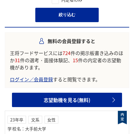
絞り込む
無料の会員登録すると
王将フードサービスには
724
件の掲示板書き込みのほ
か
31
件の選考・面接体験記、
15
件の内定者の志望動
機があります。
ログイン／会員登録
すると閲覧できます。
志望動機を見る(無料)
23年卒
文系
女性
学校名
：
大手前大学