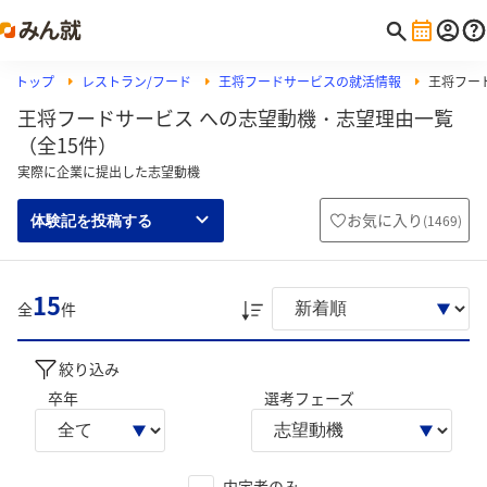
トップ
レストラン/フード
王将フードサービスの就活情報
王将フー
王将フードサービス への志望動機・志望理由一覧
（全15件）
実際に企業に提出した志望動機
お気に入り
(
1469
)
体験記を投稿する
15
全
件
絞り込み
卒年
選考フェーズ
内定者のみ