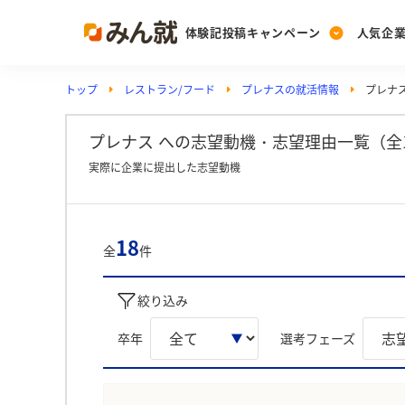
体験記投稿キャンペーン
人気企
トップ
レストラン/フード
プレナスの就活情報
プレナ
Post
Ranking
PickUp
投稿する
ランキングを見る
注目の企業特集
プレナス への志望動機・志望理由一覧（全
実際に企業に提出した志望動機
Vote
投票する
18
全
件
動画で知ろう！業界・
絞り込み
卒年
選考フェーズ