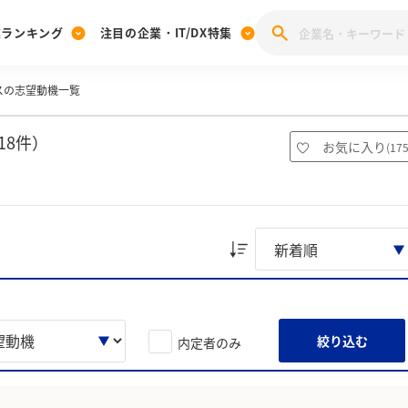
業ランキング
注目の企業・IT/DX特集
スの志望動機一覧
注目の企業特集
みんなのIT業界新卒就職人気企業ランキング
みんな
[27卒] 本選考体験記投稿キャンペーン
28卒 注目企業特集
27卒 注目企業特集
みんなのDX企業就職ブランド調査
18件）
お気に入り
(
17
注目のIT・DX企業特集
28卒 IT・DX企業特集
27卒 IT・DX企業特集
28卒
みんなのIT業界新卒就職人気企業ランキング
みんな
企業研究
絞り込む
内定者のみ