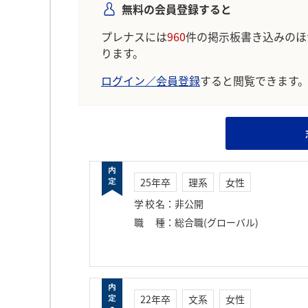
無料の会員登録すると
プレナスには
960
件の掲示板書き込みのほ
ります。
ログイン／会員登録
すると閲覧できます
25年卒
理系
女性
学校名
：
非公開
職種
：
総合職(グローバル)
22年卒
文系
女性