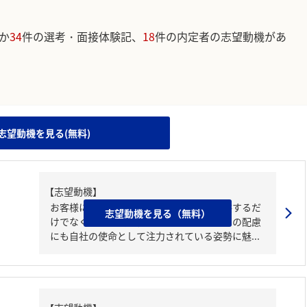
か
34
件の選考・面接体験記、
18
件の内定者の志望動機があ
。
志望動機を見る(無料)
【志望動機】
お客様に美味しい食事を通して幸せを提供するだ
志望動機を見る（無料）
けでなく日本の食文化や農業振興、環境への配慮
にも自社の使命として注力されている姿勢に魅...