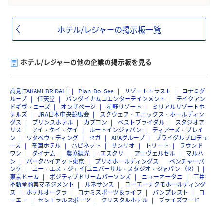
ホテル/レジャーの掲示板一覧
ホテル/レジャーの他の企業の掲示板を見る
高見[TAKAMI BRIDAL]
Plan･Do･See
リゾートトラスト
コナミグ
ループ
任天堂
バンダイナムコエンターテインメント
テイクアン
ドギヴ・ニーズ
オンザページ
星野リゾート
ミリアルリゾートホ
テルズ
JRA日本中央競馬会
スクウェア・エニックス・ホールディン
グス
プリンスホテル
カプコン
ベストブライダル
スタジオア
リス
アイ・ケイ・ケイ
ルートインジャパン
ディアーズ・ブレイ
ン
ワタベウェディング
セガ
APAグループ
ブライダルプロデュ
ース
帝国ホテル
ハピネット
サンリオ
トリート
ラウンド
ワン
ダイナム
農協観光
エスクリ
アニヴェルセル
マルハ
ン
パークハイアット東京
プリオホールディングス
ベンチャーバ
ンク
ユー・エス・ジェイ[ユニバーサル・スタジオ・ジャパン （R）]
東京ドーム
ポジティブドリームパーソンズ
ニューオータニ
三井
不動産商業マネジメント
ルネサンス
コーエーテクモホールディング
ス
ホテルオークラ
コナミスポーツ＆ライフ
バンプレスト
コ
ーエー
セントラルスポーツ
クリスタルホテル
ブライズワード