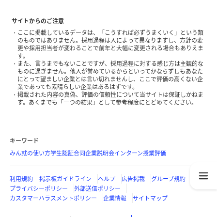
サイトからのご注意
ここに掲載しているデータは、「こうすれば必ずうまくいく」という類
のものではありません。採用過程は人によって異なりますし、方針の変
更や採用担当者が変わることで前年と大幅に変更される場合もありえま
す。
また、言うまでもないことですが、採用過程に対する感じ方は主観的な
ものに過ぎません。他人が誉めているからといってかならずしもあなた
にとって望ましい企業とは言い切れませんし、ここで評価の高くない企
業であっても素晴らしい企業はあるはずです。
掲載された内容の真偽、評価の信頼性について当サイトは保証しかねま
す。あくまでも「一つの結果」として参考程度にとどめてください。
キーワード
みん就の使い方
学生認証
合同企業説明会
インターン
授業評価
利用規約
掲示板ガイドライン
ヘルプ
広告掲載
グループ規約
プライバシーポリシー
外部送信ポリシー
カスタマーハラスメントポリシー
企業情報
サイトマップ