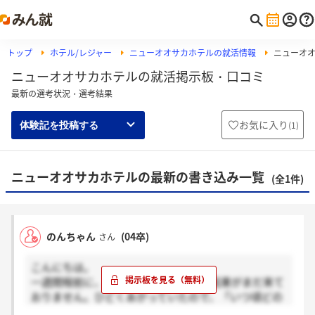
トップ
ホテル/レジャー
ニューオオサカホテルの就活情報
ニューオ
ニューオオサカホテルの就活掲示板・口コミ
最新の選考状況・選考結果
お気に入り
(
1
)
体験記を投稿する
ニューオオサカホテルの最新の書き込み一覧
(全1件)
のんちゃん
(04卒)
さん
こんにちは。
一週間程前に、面接を受けたのですが結果がまだ来て
おりません。ひどくあがっていたので、「いつ頃どの
ように結果がくるのか？」と言う事をお聞きできませ