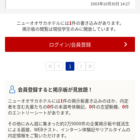
2003年10月30日 14:27
んでした。
面接を受けた方で、どなたかご存知の方、もしくは、
結果の来た方はいらっしゃいませんか？
ニューオオサカホテルには
1
件の書き込みがあります。
掲示板の閲覧は現役学生のみに開放しています。
ログイン/会員登録
1
会員登録すると掲示板が見放題！
ニューオオサカホテルには
1
件の掲示板書き込みのほか、内定
者を含む先輩たちの
0
件の本選考体験記、
0
件の志望動機、
0
件
のエントリーシートがあります。
その他にみん就に集まった約2万9000件の企業掲示板や就活生
による面接、WEBテスト、インターン体験記やリアルタイムの
内定情報をご覧いただけます。