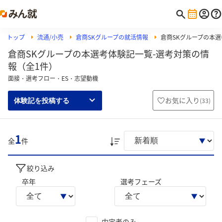
トップ
流通/小売
倉商SKグループの就活情報
倉商SKグループの本
倉商SKグループの本選考体験記一覧-選考対策の情
報（全1件）
面接・選考フロー・ES・志望動機
お気に入り
(
33
)
体験記を投稿する
1
全
件
絞り込み
卒年
選考フェーズ
内定者のみ