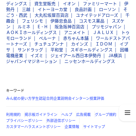
ディングス
資生堂販売
イオン
ファミリーマート
伊
勢丹
三越
イトーヨーカ堂
良品計画
ローソン
そ
ごう・西武
大丸松坂屋百貨店
ユナイテッドアローズ
千
趣会
フェリシモ
伊藤忠食品
コスモス薬品
スズケ
ン
ルミネ
E・H
阪急阪神百貨店
プリモジャパン
ＡＯＫＩホールディングス
アニメイト
ＪＡＬＵＸ
トゥ
モローランド
ベルーナ
赤ちゃん本舗
ワールドストアパ
ートナーズ
チュチュアンナ
カインズ
ＩＤＯＭ
イプ
サ
サンドラッグ
平和堂
スギホールディングス
因幡
電機産業
イズミ
ジェイアール西日本伊勢丹
JA横浜
ジャパンイマジネーション
ニッセンホールディングス
キーワード
みん就の使い方
学生認証
合同企業説明会
インターン
授業評価
利用規約
掲示板ガイドライン
ヘルプ
広告掲載
グループ規約
プライバシーポリシー
外部送信ポリシー
カスタマーハラスメントポリシー
企業情報
サイトマップ