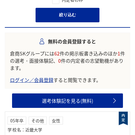
絞り込む
無料の会員登録すると
倉商SKグループには
62
件の掲示板書き込みのほか
1
件
の選考・面接体験記、
0
件の内定者の志望動機があり
ます。
ログイン／会員登録
すると閲覧できます。
選考体験記を見る(無料)
05年卒
その他
女性
学校名
：
近畿大学