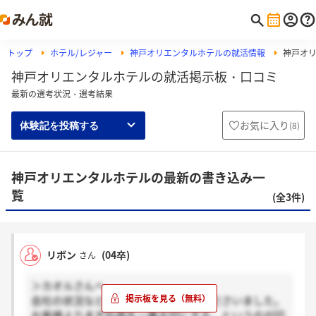
トップ
ホテル/レジャー
神戸オリエンタルホテルの就活情報
神戸オ
神戸オリエンタルホテルの就活掲示板・口コミ
最新の選考状況・選考結果
お気に入り
(
8
)
体験記を投稿する
神戸オリエンタルホテルの最新の書き込み一
覧
(全3件)
リボン
(04卒)
さん
＞カオルさんへ
会社の状況などすごく正直に話してくださいました。
お客様よりまず社員を一番大切にする、というのが印