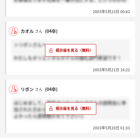
象的でした★
2003年5月23日 00:42
説明会のあと一時面接の予約をして帰りました。（6
月上旬の何日間か）
面接希望なら一度電話で問い合わせてみてはどうです
カオル
(04卒)
さん
か？
人事の方の雰囲気もよかったですよ（＾o＾）
＞リボンさんへ
わたしもオリエンタルホテルの婚礼部門希望です！
でも東京なので説明会はいけなかったんです…
2003年5月21日 16:22
説明会でなくても選考に進めるんですかねぇ
今日の説明会はいかがでしたか？？
リボン
(04卒)
さん
はじめまして。神戸オリエンタルホテルの説明会に参
加された方おられますか？
よかったら感想聞かせて下さい☆
私は21日に参加するつもりです。
2003年5月20日 01:33
私はホテルの中の婚礼部門で働きたいとおもっていま
す。