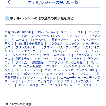
ホテル/レジャーの掲示板一覧
ホテル/レジャーの他の企業の掲示板を見る
高見[TAKAMI BRIDAL]
Plan･Do･See
リゾートトラスト
コナミグ
ループ
任天堂
バンダイナムコエンターテインメント
テイクアン
ドギヴ・ニーズ
オンザページ
星野リゾート
ミリアルリゾートホ
テルズ
JRA日本中央競馬会
スクウェア・エニックス・ホールディン
グス
プリンスホテル
カプコン
ベストブライダル
スタジオア
リス
アイ・ケイ・ケイ
ルートインジャパン
ディアーズ・ブレイ
ン
ワタベウェディング
セガ
APAグループ
ブライダルプロデュ
ース
帝国ホテル
ハピネット
サンリオ
トリート
ラウンド
ワン
ダイナム
農協観光
エスクリ
アニヴェルセル
マルハ
ン
パークハイアット東京
プリオホールディングス
ベンチャーバ
ンク
ユー・エス・ジェイ[ユニバーサル・スタジオ・ジャパン （R）]
東京ドーム
ポジティブドリームパーソンズ
ニューオータニ
三井
不動産商業マネジメント
ルネサンス
コーエーテクモホールディング
ス
ホテルオークラ
コナミスポーツ＆ライフ
バンプレスト
コ
ーエー
セントラルスポーツ
クリスタルホテル
ブライズワード
サイトからのご注意