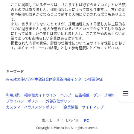
ここに掲載しているデータは、「こうすれば必ずうまくいく」という類
のものではありません。採用過程は人によって異なりますし、方針の変
更や採用担当者が変わることで前年と大幅に変更される場合もありえま
す。
また、言うまでもないことですが、採用過程に対する感じ方は主観的な
ものに過ぎません。他人が誉めているからといってかならずしもあなた
にとって望ましい企業とは言い切れませんし、ここで評価の高くない企
業であっても素晴らしい企業はあるはずです。
掲載された内容の真偽、評価の信頼性について当サイトは保証しかねま
す。あくまでも「一つの結果」として参考程度にとどめてください。
キーワード
みん就の使い方
学生認証
合同企業説明会
インターン
授業評価
利用規約
掲示板ガイドライン
ヘルプ
広告掲載
グループ規約
プライバシーポリシー
外部送信ポリシー
カスタマーハラスメントポリシー
企業情報
サイトマップ
表示モード
モバイル
PC
Copyright © Minshu Inc. All rights reserved.