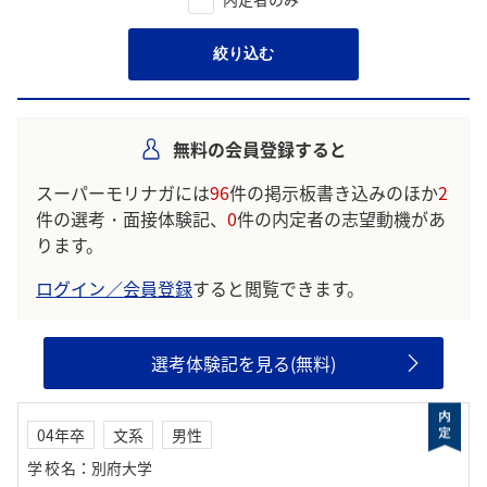
絞り込む
無料の会員登録すると
スーパーモリナガには
96
件の掲示板書き込みのほか
2
件の選考・面接体験記、
0
件の内定者の志望動機があ
ります。
ログイン／会員登録
すると閲覧できます。
選考体験記を見る(無料)
04年卒
文系
男性
学校名
：
別府大学