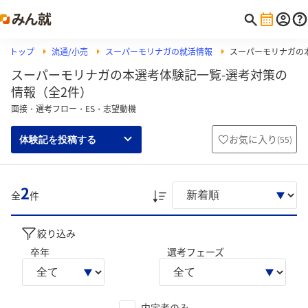
トップ
流通/小売
スーパーモリナガの就活情報
スーパーモリナガの
スーパーモリナガの本選考体験記一覧-選考対策の
情報（全2件）
面接・選考フロー・ES・志望動機
お気に入り
(
55
)
体験記を投稿する
2
全
件
絞り込み
卒年
選考フェーズ
内定者のみ