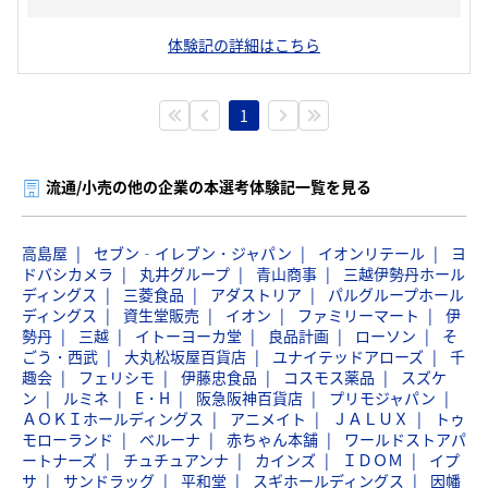
体験記の詳細はこちら
1
流通/小売の他の企業の本選考体験記一覧を見る
高島屋
セブン‐イレブン・ジャパン
イオンリテール
ヨ
ドバシカメラ
丸井グループ
青山商事
三越伊勢丹ホール
ディングス
三菱食品
アダストリア
パルグループホール
ディングス
資生堂販売
イオン
ファミリーマート
伊
勢丹
三越
イトーヨーカ堂
良品計画
ローソン
そ
ごう・西武
大丸松坂屋百貨店
ユナイテッドアローズ
千
趣会
フェリシモ
伊藤忠食品
コスモス薬品
スズケ
ン
ルミネ
E・H
阪急阪神百貨店
プリモジャパン
ＡＯＫＩホールディングス
アニメイト
ＪＡＬＵＸ
トゥ
モローランド
ベルーナ
赤ちゃん本舗
ワールドストアパ
ートナーズ
チュチュアンナ
カインズ
ＩＤＯＭ
イプ
サ
サンドラッグ
平和堂
スギホールディングス
因幡