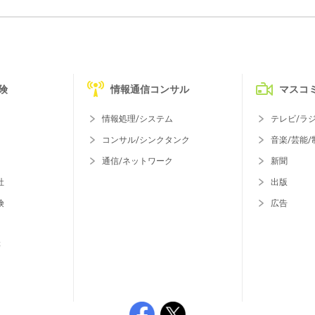
険
情報通信コンサル
マスコ
情報処理/システム
テレビ/ラ
コンサル/シンクタンク
音楽/芸能/
通信/ネットワーク
新聞
社
出版
険
広告
等