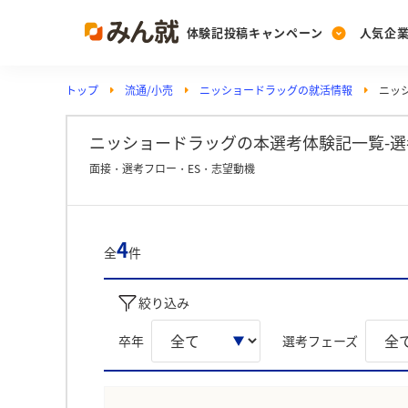
体験記投稿キャンペーン
人気企
トップ
流通/小売
ニッショードラッグの就活情報
ニッ
Post
Ranking
PickUp
投稿する
ランキングを見る
注目の企業特集
ニッショードラッグの本選考体験記一覧-選
面接・選考フロー・ES・志望動機
Vote
投票する
4
全
件
動画で知ろう！業界・
絞り込み
卒年
選考フェーズ