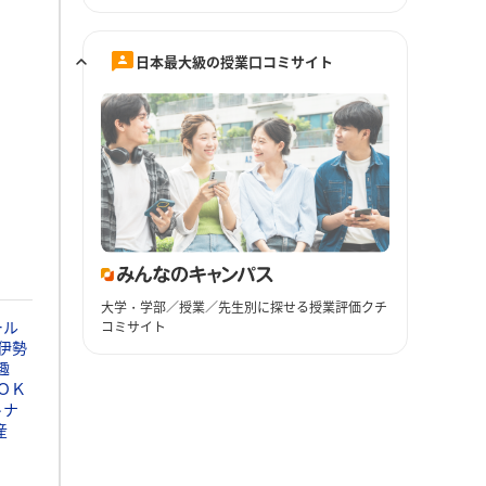
日本最大級の授業口コミサイト
大学・学部／授業／先生別に探せる授業評価クチ
ール
コミサイト
伊勢
趣
ＯＫ
トナ
産