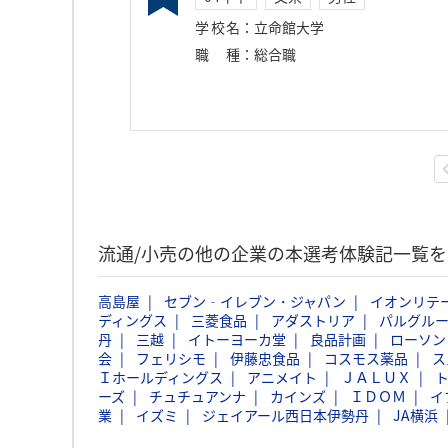
学校名
：
立命館大学
職種
：
総合職
流通/小売の他の企業の本選考体験記一覧を
高島屋
セブン‐イレブン・ジャパン
イオンリテ
ディングス
三菱食品
アダストリア
パルグル
丹
三越
イトーヨーカ堂
良品計画
ローソン
会
フェリシモ
伊藤忠食品
コスモス薬品
ス
Ｉホールディングス
アニメイト
ＪＡＬＵＸ
ーズ
チュチュアンナ
カインズ
ＩＤＯＭ
イ
業
イズミ
ジェイアール西日本伊勢丹
JA横浜