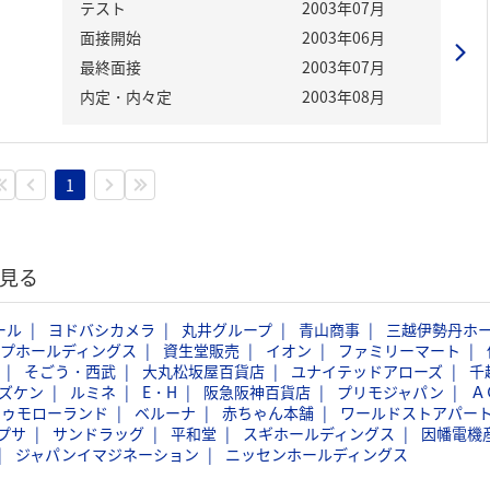
テスト
2003年07月
面接開始
2003年06月
最終面接
2003年07月
内定・内々定
2003年08月
1
見る
ール
ヨドバシカメラ
丸井グループ
青山商事
三越伊勢丹ホ
ープホールディングス
資生堂販売
イオン
ファミリーマート
そごう・西武
大丸松坂屋百貨店
ユナイテッドアローズ
千
ズケン
ルミネ
E・H
阪急阪神百貨店
プリモジャパン
Ａ
トゥモローランド
ベルーナ
赤ちゃん本舗
ワールドストアパー
プサ
サンドラッグ
平和堂
スギホールディングス
因幡電機
ジャパンイマジネーション
ニッセンホールディングス