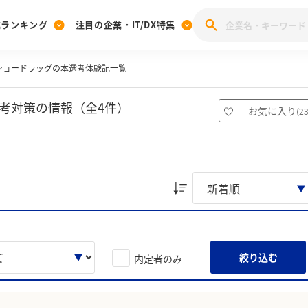
業ランキング
注目の企業・IT/DX特集
ショードラッグの本選考体験記一覧
注目の企業特集
みんなのIT業界新卒就職人気企業ランキング
みんな
[27卒] 本選考体験記投稿キャンペーン
28卒 注目企業特集
27卒 注目企業特集
みんなのDX企業就職ブランド調査
考対策の情報（全4件）
お気に入り
(
2
注目のIT・DX企業特集
28卒 IT・DX企業特集
27卒 IT・DX企業特集
28卒
みんなのIT業界新卒就職人気企業ランキング
みんな
企業研究
絞り込む
内定者のみ