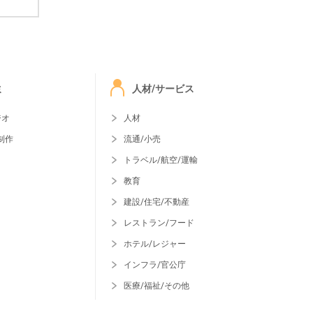
ミ
人材/サービス
ジオ
人材
制作
流通/小売
トラベル/航空/運輸
教育
建設/住宅/不動産
レストラン/フード
ホテル/レジャー
インフラ/官公庁
医療/福祉/その他