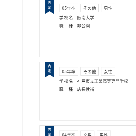
05年卒
その他
男性
学校名
：
阪南大学
職種
：
非公開
05年卒
その他
女性
学校名
：
神戸市立工業高等専門学校
職種
：
店長候補
04年卒
文系
男性