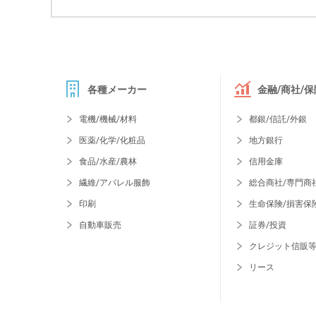
各種メーカー
金融/商社/保
電機/機械/材料
都銀/信託/外銀
医薬/化学/化粧品
地方銀行
食品/水産/農林
信用金庫
繊維/アパレル服飾
総合商社/専門商
印刷
生命保険/損害保
自動車販売
証券/投資
クレジット信販
リース