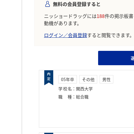
無料の会員登録すると
ニッショードラッグには
188
件の掲示板書
動機があります。
ログイン／会員登録
すると閲覧できます
05年卒
その他
男性
学校名
：
関西大学
職種
：
総合職