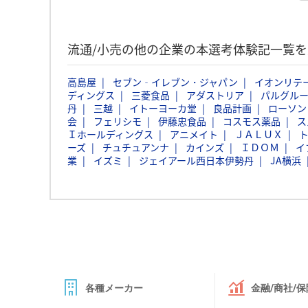
流通/小売の他の企業の本選考体験記一覧を
高島屋
セブン‐イレブン・ジャパン
イオンリテ
ディングス
三菱食品
アダストリア
パルグル
丹
三越
イトーヨーカ堂
良品計画
ローソン
会
フェリシモ
伊藤忠食品
コスモス薬品
ス
Ｉホールディングス
アニメイト
ＪＡＬＵＸ
ーズ
チュチュアンナ
カインズ
ＩＤＯＭ
イ
業
イズミ
ジェイアール西日本伊勢丹
JA横浜
各種メーカー
金融/商社/保