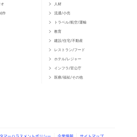
ジオ
人材
制作
流通/小売
トラベル/航空/運輸
教育
建設/住宅/不動産
レストラン/フード
ホテル/レジャー
インフラ/官公庁
医療/福祉/その他
タマーハラスメントポリシー
企業情報
サイトマップ