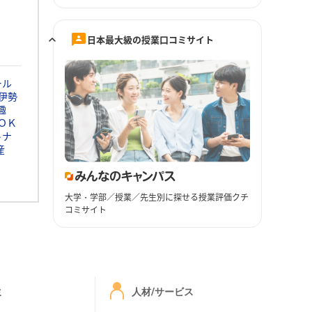
日本最大級の授業口コミサイト
ール
伊勢
趣
ＯＫ
トナ
産
大学・学部／授業／先生別に探せる授業評価クチ
コミサイト
ミ
人材/サービス