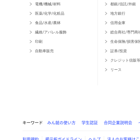
電機/機械/材料
都銀/信託/外銀
医薬/化学/化粧品
地方銀行
食品/水産/農林
信用金庫
繊維/アパレル服飾
総合商社/専門商
印刷
生命保険/損害保
自動車販売
証券/投資
クレジット信販
リース
キーワード
みん就の使い方
学生認証
合同企業説明会
利用規約
掲示板ガイドライン
ヘルプ
法人のお客様はこ