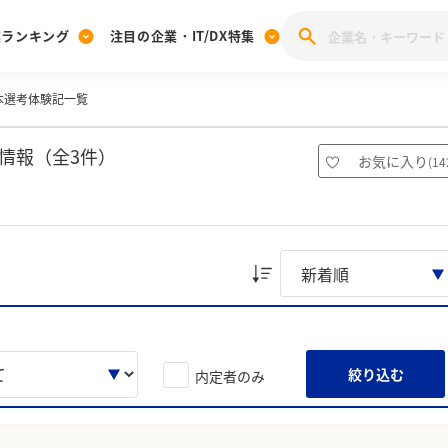
業ランキング
注目の企業・IT/DX特集
本選考体験記一覧
注目の企業特集
みんなのIT業界新卒就職人気企業ランキング
みんな
[27卒] 本選考体験記投稿キャンペーン
28卒 注目企業特集
27卒 注目企業特集
みんなのDX企業就職ブランド調査
情報（全3件）
お気に入り
(
14
注目のIT・DX企業特集
28卒 IT・DX企業特集
27卒 IT・DX企業特集
28卒
みんなのIT業界新卒就職人気企業ランキング
みんな
企業研究
絞り込む
内定者のみ