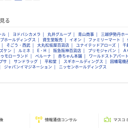
見る
ール
ヨドバシカメラ
丸井グループ
青山商事
三越伊勢丹ホ
ープホールディングス
資生堂販売
イオン
ファミリーマート
そごう・西武
大丸松坂屋百貨店
ユナイテッドアローズ
千
ズケン
ルミネ
E・H
阪急阪神百貨店
プリモジャパン
Ａ
トゥモローランド
ベルーナ
赤ちゃん本舗
ワールドストアパー
プサ
サンドラッグ
平和堂
スギホールディングス
因幡電機
ジャパンイマジネーション
ニッセンホールディングス
険
情報通信コンサル
マスコ