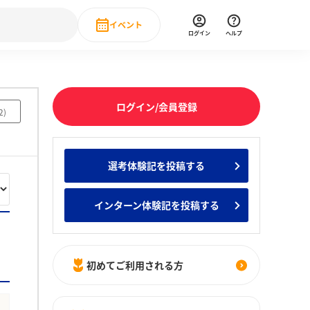
イベント
ログイン
ヘルプ
Event
の新卒就職人気企業ランキング
みんなのインターン人気企業ランキン
直近のイベント一覧
ログイン/会員登録
2
)
もっと見る
 IT・DX現場社員インタビュー
選考体験記を投稿する
の新卒就職人気企業ランキング
みんなのインターン人気企業ランキン
インターン体験記を投稿する
初めてご利用される方