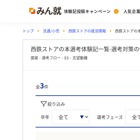
体験記投稿キャンペーン
人気企
トップ
流通/小売
西鉄ストアの就活情報
西鉄ストアの
Post
Ranking
PickUp
投稿する
ランキングを見る
注目の企業特集
西鉄ストアの本選考体験記一覧-選考対策の
面接・選考フロー・ES・志望動機
Vote
投票する
3
全
件
動画で知ろう！業界・
絞り込み
卒年
選考フェーズ