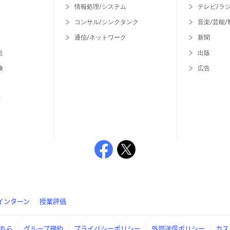
情報処理/システム
テレビ/ラ
コンサル/シンクタンク
音楽/芸能/
通信/ネットワーク
新聞
社
出版
険
広告
等
インターン
授業評価
ちら
グループ規約
プライバシーポリシー
外部送信ポリシー
カス