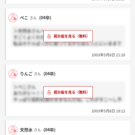
私わがまま言って、最終の16時半くらいにしてもらっ
たよ。15時50分集合なんだけど、16時半に間に合えば
いいよってサイシタさんが言ってくださったよ。結構
ぺこ
(04卒)
さん
親身に相談乗ってくださって、さすがfour seasons！
と思ったよ。
＞天然水さんへ
お互い楽しんでこようね★
すごくよくわかる！！
私はホテルばっかに絞ってるからほんっとにいままで
でも沢山ホテル回って説明会聞いて…。どこいっても
2003年5月8日 21:20
同じ事は言うし（お客様の満足、とか）そういうのに
慣れてしまってちょっとホテルも考え直したこともあ
るよ。でもその中で、ちょっと違う企業も見てみよう
りんご
(04卒)
さん
と思って、ホテルのスチュアード業務専門の企業の説
明会に行ったの。そこで話を聞いてる途中に「あ、こ
＞ぺこさん
こじゃない、私、ホテルで働きたい」ってピカーンっ
ありがと～！！
て思ったの。だから他を見てくるのもよかったなって
やっぱり契約社員のままなんだね。これがすこ～し不
思ったよ。また燃えてきたって言うか。
安です。でも、私も二次面接の連絡を頂けたので頑張
私は服やさんでもなく、飲食店でもなく、きっとホテ
2003年5月8日 19:12
るよ！落ちたら、なんて考えずに突き進もう！！
ルっていうサービスの最高峰っていうか、サービスメ
インみたいな場所でお客様に心から喜んでもらえる接
＞天然水さん
客がしたいと思って、ホテルに憧れてるんだと思う。
天然水
(04卒)
さん
私はホテルがいいというより、フォーシーズンスで働
なんか長くなっちゃったけど、ちょっと立ち止まって