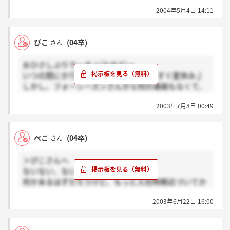
て、その高級さとこだわり、アットホームな職場に感
2004年5月4日 14:11
動しました！ぜひ、働きたいなぁと思っているのです
が、どなたかもう連絡きた方、いらっしゃいます？
ぴこ
(04卒)
さん
おひさしぶりでーすヾ(≧∇≦)〃
いつの間にか7月なんですね！あぁもうすぐ夏休み♪
しかし、フォーシーズンさんから何の連絡もなくて、
内心不安でいっぱいの今日この頃です(^-^;
2003年7月8日 00:49
入社までに何をしたら良いのでしょうか？？？
私は学校のあとは毎日バイトに燃えてます。。。
ぺこ
(04卒)
さん
他に内定された方はいかがお過ごしですか？
＞ぴこさんへ
ないない、ないよね？
何かあるはずだろうけど、もっと入社時期近づいてか
らなのかなあ？とりあえず待ってみようよ！
2003年6月22日 16:00