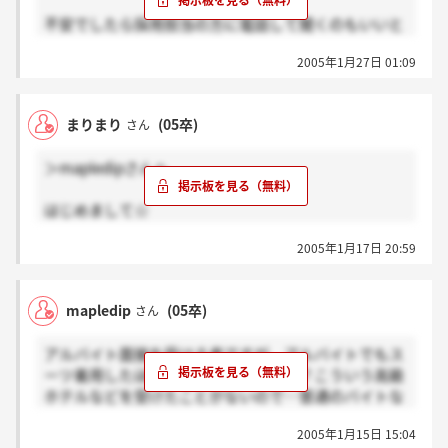
不安でしたら採用担当の方に電話して聞くのもいいと
思います。言葉遣いや礼儀に気をつければいい印象を
2005年1月27日 01:09
与えることもできますよ。
まりまり
(05卒)
さん
＞mapledipさんへ
はじめまして☆
私も某ホテルの某レストランでアルバイトとして働い
2005年1月17日 20:59
ています。
えらそうなことはいえませんが、私はスーツでいきま
した。
mapledip
(05卒)
さん
理由はただひとつ。ホテルの雰囲気を壊したくないか
らです。
アルバイト面接を受ける者ですが、アルバイトでもス
ーツ着用したほうがいいのでしょうか？こういう高級
就職活動をしていて決まらなくてじゃあ遠回りでもい
ホテルなどを受けたことがないので…普通のバイトな
いからアルバイトからということだったので余計スー
らカジュアルな格好で普通に行ってしまいますが、ど
ツで行きました。
2005年1月15日 15:04
うなんでしょう？ちなみに私は留学中で一時帰国する
もし採用されればスタッフとしてゲストにサービスす