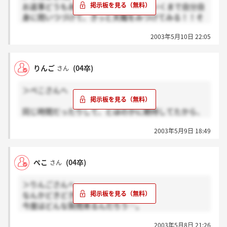
お返事どうもありがとう☆私も納得がいくまで自分自
身に問いつづけて、きっと天職をみつけてみる！！そ
れがホテルかもしれないし、もしかしたら違うものか
2003年5月10日 22:05
もしれないけど。。私はフォーシーズンズだめだった
よ～。ある説明会で聞いたはなしなんだけどね、ある
女の子が就職活動は内定をとるための戦いだと思って
りんご
(04卒)
さん
たんだって。でもそれは違って、自分の席はもうどこ
かに一つだけ用意されていて、そこを探すためにいろ
＞ぺこさんへ
いろな企業をまわっていく。頑張ればその席は見つか
るし、頑張らなければその席にはたどり着けない。き
同じ時間だったりして、とほのかに期待してたから、
っとみんな頑張ってるから自分の席を見つけられるよ
残念です。私は13時45分に行ってきます。
ね！！私もここにまたちょくちょく来るね。ぺこさ
2003年5月9日 18:49
また英語かな。一次は本当につっかえたな～。
ん、私が次に最終を受けるのは池袋から3分のところ
帰り道で泣きそうだったもん。
にあるホテルだよ☆みんな最後まで妥協せずに頑張ろ
でも英語以外は和やかで、絶対にここで働きたい！っ
うね！
ぺこ
(04卒)
さん
て思いが強くなったよ。
頑張ろう☆
＞りんごさんへ
なんかどきどきするね。
今度はどんな質問来るんだろう…。
また英語で、とか言われるかな。
2003年5月8日 21:26