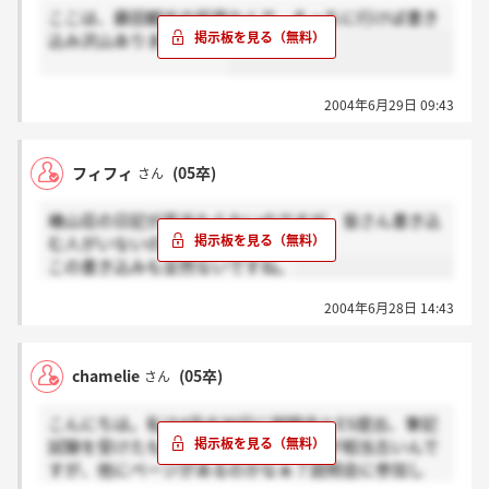
ここは、藤田観光の採用なんで、そっちに行けば書き
込み沢山ありますよ～。
2004年6月29日 09:43
フィフィ
(05卒)
さん
椿山荘の日記が見当たらないのですが、皆さん書き込
む人がいないのでしょうか？
この書き込みも全然ないですね。
2004年6月28日 14:43
chamelie
(05卒)
さん
こんにちは。私は4月の30日に説明会とES提出、筆記
試験を受けたものです。前の書き込みが相当古いんで
すが、他にページがあるのかなぁ？説明会に参加し