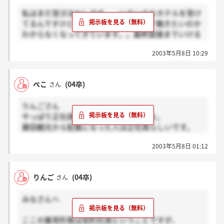
きたい、と思ってます。あの郊外の落ち着いた雰囲気
しまったなら改めて考えてみるのもいいと思うよ。
私はまだ音沙汰なしです。。いろいろなホテルを受け
が大好きだからです。
いいアドバイスにはなってないけど…ごめんね。
てるんですけど、最近、本当にホテルで働きたいのか
確かにホテルの仕事って大変だと思う。でも、新卒の
最終なんてすごい…。それだけほしいと思われてるん
わからなくなってきています。。最終面接までいける
若い時だからこそ挑戦してみたいと思ってます。事務
だからがんばって！！！あ、ちなみに差し支えなかっ
ことになったホテルもあるんですけど、こんなあやふ
系の仕事なら何歳でもできるかな、と。
たらどこか教えて。
2003年5月8日 10:29
やな気持ちじゃだめですよね。。本当にホテルで働き
答えになってなくてごめんなさい。
たいという人もいるのにこんなこと言って申し訳ない
天然水さんに連絡がいきますように。そして最終面
です。みなさんはホテルで研修などをして現場の厳し
接、頑張って☆
ぺこ
(04卒)
さん
さもしってホテルで働きたいと思っていますか？それ
とも接客業をしたいと思ってホテルで働きたいと思っ
りんごさん
ていますか？よかったらどうしてホテルなのか教えて
やっぱり正社員登用はないみたいですよ。
ください！！
藤田観光から配属になった人は正社員らしいです。
会社のHPのquestionsとかなんとかいうところを開い
2003年5月8日 01:12
てみたら詳しくのってるのでよかったらみてみて★
結果いつだろうって心配してたら、今日お電話いただ
りんご
(04卒)
さん
いて2次面接いけることになりました！みなさんはど
うですか？でも進んだら進んだでもし落ちたときのシ
みなさんへ
ョックは大きそうでこわいです。
ここの雇用形態は契約社員ということですが、