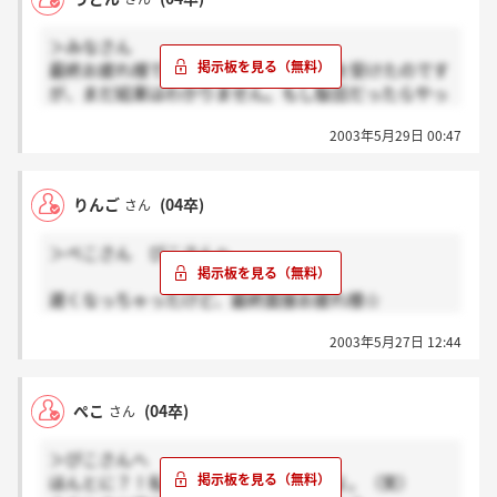
＞みなさん
最終お疲れ様でした。私は23日に面接を受けたのです
が、まだ結果はわかりません。もし駄目だったらやっ
ぱり通知はされないんですかねえ。もう怖くって毎日
2003年5月29日 00:47
どきどきです。
どなたか結果がもう出た方いらっしゃいますか？
いつでるんだろう・・・怖い。私も最終ダメダメだっ
りんご
(04卒)
さん
たからただ祈るのみです。
本当にみんな受かるといいのに。
＞ぺこさん ぴこさんへ
遅くなっちゃったけど、最終面接お疲れ様☆
私は最終が一番ダメダメでかなり凹み気味さ（涙）
2003年5月27日 12:44
でも終わったことを嘆いても仕方ない！！あとは祈る
のみ・・・。みんな受かってるといいね♪
私は四大です。本当に正社員への道があるとすれば、
ぺこ
(04卒)
さん
ますます志望度が上がっちゃうぜい！！
＞ぴこさんへ
ほんとに？！私一番に面接やった人だよ。（笑）