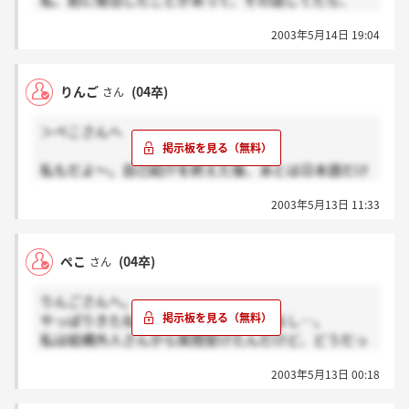
私、前に宿泊したことがあって、その話してたら、
「じゃあ、今までのお客様のデータは一発で分かるよ
2003年5月14日 19:04
うになってるからどれだけお金使っていただいたかで
決めさせていただきますう、はははは」みたいな。私
のイメージだともっと厳格な感じを想像してたからヘ
りんご
(04卒)
さん
ンな感覚だったよ。
あー本当に結果がこわいよ。でも素は出したからだめ
＞ぺこさんへ
だったら縁が無かったって事で…。って、私いつもマ
イナス思考。りんごさんと一緒にパスできますよう
私もだよ～。自己紹介を終えた後、あとは日本語だけ
に…。あ、噂によると、最終も総支配人とだれかと英
だぜぃなんて油断してたら、英語で何回か質問されて
語で面接らしいよ。
2003年5月13日 11:33
well・・・を連発。
それで諦めてくれたのか（笑）、後はお偉いさん方の
日本語攻めだったよ。
ぺこ
(04卒)
さん
この前は5日後だったよね。だから今回は来週までく
らいには・・・かな。一緒に進めるといいね！！
りんごさんへ。
やっぱりきたね、英語。そして外人いるし…。
私は結構外人さんから質問受けたんだけど、どうだっ
た？なかなかふだん日本語で考えてることを英語で急
2003年5月13日 00:18
に話すのは難しいね。（急、って私がまえもって考え
ていかなかったのがいけないんだけど。）