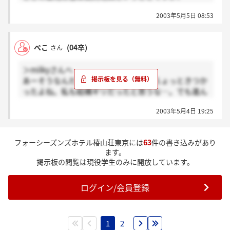
正社員になれる制度はあるかどうか知っていますか？
2003年5月5日 08:53
説明会でも、面接でも聞くのを忘れてしまったので。
もしかして説明会で話されてましたか？？
ぺこ
(04卒)
さん
＞milkyさんへ
あーそうなんだ…。確かに一般常識はちょっときつか
ったよね。私も結構ギリだったと思うな…。でも進ん
でるとこあるのいいね！！うまくいくといいね！
2003年5月4日 19:25
面接をいまさら振り返るけど、教職のことで先生には
なりたくないの？ときかれて、あまりのアットホーム
フォーシーズンズホテル椿山荘東京には
63
件の書き込みがあり
な面接だっただけに「うーん今のところはホテルがい
ます。
いけどまだ先はわかりません、なりたくなるかもしれ
掲示板の閲覧は現役学生のみに開放しています。
ません」って本音出ちゃった自分に今ごろ後悔してい
ます…。そんな質問をするってことは本当にホテル一
ログイン/会員登録
本でやりたいのか確かめるために聞いてるんだよ
ね…、きっと。やってしまった…。だって、うそつけ
ないんだもん。やってみたいことっていっぱいあるよ
ね？？あ、みなさんは無い…ですか？
1
2