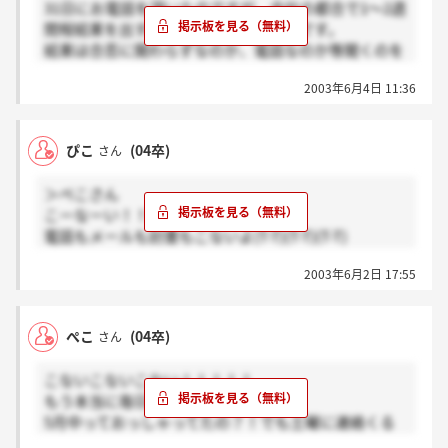
31日にお電話を頂いたのですが、会社の都合で1～2週
間程結果を出すのが遅れてしまうそうです。
結果は合否に関わらずなのか、電話なのか等聞くのを
忘れてしまいました。（だって緊張してたんだも
2003年6月4日 11:36
ん・・）
でも、あと1～2週間、待ちましょう！！！
ぴこ
(04卒)
さん
＞ぺこさん
こーなーい！！！
電話もメールも封書もこないよ(T-T)(T-T)(T-T)
これは、いっそ人事部に電話をするか？！とまで思い
2003年6月2日 17:55
つめてるけど、信じて待ちます(＞_&lt;)ヽ
私の前に面接をした子も「結果は五月中には」と言わ
れ、私も「いつ頃わかるんでしょうか？」って聞い
ぺこ
(04卒)
さん
て、「五月中には」って言われたのですが、予定は未
定です。
こないこないこない！！！！！
人事のみなさん忙しいのでしょう、気長に待ちます。
もう本当に毎日心臓が痛い…。
落ちても連絡はくると思います！絶対！！
5月中っておっしゃってたの？！でも土曜に連絡くる
かな？絶対くるとしたら昨日だと思ってたからちょっ