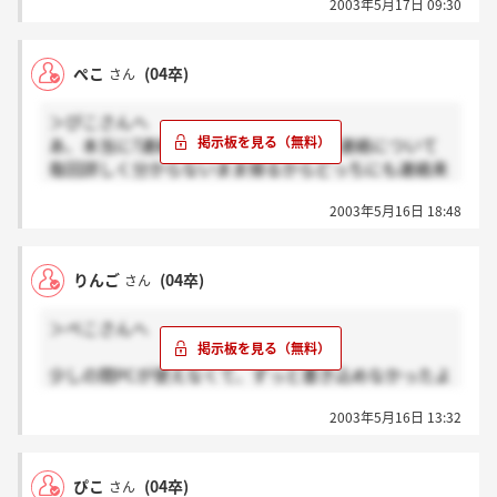
2003年5月17日 09:30
2次面接の待合室で10人くらいに会って、
まだこんなにいるのか～ってテンション下がった。
最終もまだまだ気を抜けなさそう。でも、何人いよう
ぺこ
(04卒)
さん
と、受かるか落ちるかの2分の1だから、他の人との勝
負っていうより自分との勝負！！
＞ぴこさんへ
ぺこさんらしく、私らしく、お互い頑張ろう！！！
あ、本当に?連絡はどうなんだろう…。連絡について
毎回詳しく分からないまま帰るからどっちにも連絡来
るかどうかわからない…。ほんと、面接はやりやすい
2003年5月16日 18:48
よね！うかるといいのにねえ☆
りんごさんへ
りんご
(04卒)
さん
まじで？？？！！！すごくなーい？！
よかったあ、何時集合？？私は朝一番だよ。
＞ぺこさんへ
ますます緊張する…。やっぱ最終でも落とすよねえ??
10人でしょ？で、朝からたぶん一日中やるから、今の
少しの間PCが使えなくて、ずっと書き込めなかったよ
時点で何人残ってるだろう…。うーん、まだ倍はのこ
～（＞＜）
ってるのかなあ？？？こわい、まじこわい。
2003年5月16日 13:32
そして、私も最終面接の連絡を頂きました！！！
がんばろうね！！！！！
すっごく嬉しくて、電話を貰った後はにやけっぱな
し。まだ内定貰ったわけじゃないのに（笑）
ぴこ
(04卒)
さん
ここまでこれたんだし、最終もお互い頑張ろうね☆