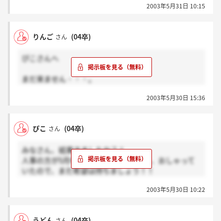
2003年5月31日 10:15
と本気でおちたのかなと思うようになってきてて…。
でもみんな来てないんだったらたぶんまだだね（＾‐
＾）でも最終くらい合否かかわらず連絡ほしいよね。
りんご
(04卒)
さん
まさか封書とかないよね？
ぴこさんへ
まだ来ません・・・。
いつまでに結果がくるのか聞くのを忘れてしまって、
2003年5月30日 15:36
9割諦めていました。が、5月中ですか？！
あと一日あるじゃな～い！！！待ちます！！！
ぴこ
(04卒)
さん
みなさん、結果きましたか？！
人事の方が5月中にはお知らせしますと、おしゃって
いたので、まだ希望は持ちましょう！！
内定者顔合わせのときに「ぴこです」っていうの恥か
2003年5月30日 10:22
しいなぁヾ(≧∇≦)〃 という妄想をしながら、良い結
果を待ちたいと思います♪
うどん
(04卒)
さん