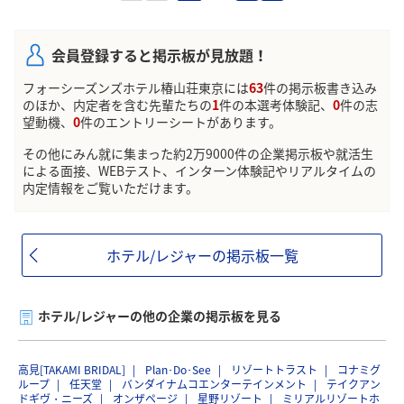
長々とごめんなさい。
面接とかどういうこと聞かれてるのか、よかったらな
会員登録すると掲示板が見放題！
んでも教えてください。
フォーシーズンズホテル椿山荘東京には
63
件の掲示板書き込み
のほか、内定者を含む先輩たちの
1
件の本選考体験記、
0
件の志
望動機、
0
件のエントリーシートがあります。
その他にみん就に集まった約2万9000件の企業掲示板や就活生
による面接、WEBテスト、インターン体験記やリアルタイムの
内定情報をご覧いただけます。
ホテル/レジャーの掲示板一覧
ホテル/レジャーの他の企業の掲示板を見る
高見[TAKAMI BRIDAL]
Plan･Do･See
リゾートトラスト
コナミグ
ループ
任天堂
バンダイナムコエンターテインメント
テイクアン
ドギヴ・ニーズ
オンザページ
星野リゾート
ミリアルリゾートホ