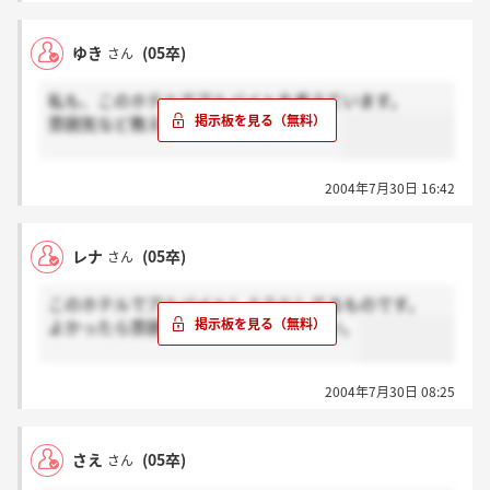
20歳です。アルバイトでスーツ着用はおかしいです
る立場になります。
か？それとも当たり前なんでしょうか、アドバイスお
なのでゲストに不快を与えないように心がけました。
ゆき
(05卒)
さん
願いします
たとえば某国産老舗ホテルを訪ねた際、ジーパンでは
あまりにも雰囲気がちがいますよね？
私も、このホテルでアルバイトを考えています。
このホテルはジーパンのはいたような人がゲストに多
雰囲気など教えて頂けたら嬉しいです。
いのかというあまりいい印象を抱かないゲストの方も
いらっしゃいます。
アルバイトとはいえ、ホテルに面接に行くときはホテ
2004年7月30日 16:42
ルで働くことになりえるスタッフだということを考え
て行くのがベストだとおもいますよ☆
レナ
(05卒)
さん
このホテルでアルバイトしようとしてるものです。
よかったら雰囲気などおしえてください。
2004年7月30日 08:25
さえ
(05卒)
さん