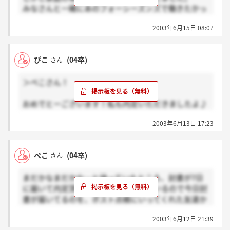
みなさんと一緒にあのフォーシーズンズで働きたかっ
たのですが、本当に残念です。
2003年6月15日 08:07
これから全く違う業種で働くことになりますが、お互
い頑張りましょうね。
ぴこ
(04卒)
さん
＞ぺこさん！
おめでとーございます！私も内定いただきましたよ♪
長い時間かけて真剣に選んでもらったんですね！私は
2003年6月13日 17:23
最終面接で英語をもっとBrushUpしてと言われたの
で、いま英会話に通うためにバイト頑張ってます(笑)
早く内定式に参加したいですね(^▽^)
ぺこ
(04卒)
さん
ぺこさんはもう就職活動終わりですか？！お互い、残
まだかなまだかな…と待っていたところ、封書が7日
りの学校生活楽しみましょうね☆
に届いて内定頂きました！今は実家にいるので今日封
書が届いてるのを、ポスト点検にいってくれた友達か
らききました！
2003年6月12日 21:39
なんかあまりにも待たされたから感覚がよくわからな