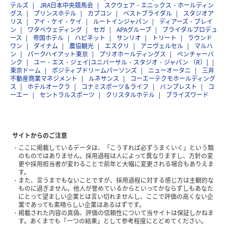
テルズ
JRA日本中央競馬会
スクウェア・エニックス・ホールディン
グス
プリンスホテル
カプコン
ベストブライダル
スタジオア
リス
アイ・ケイ・ケイ
ルートインジャパン
ディアーズ・ブレイ
ン
ワタベウェディング
セガ
APAグループ
ブライダルプロデュ
ース
帝国ホテル
ハピネット
サンリオ
トリート
ラウンド
ワン
ダイナム
農協観光
エスクリ
アニヴェルセル
マルハ
ン
パークハイアット東京
プリオホールディングス
ベンチャーバ
ンク
ユー・エス・ジェイ[ユニバーサル・スタジオ・ジャパン （R）]
東京ドーム
ポジティブドリームパーソンズ
ニューオータニ
三井
不動産商業マネジメント
ルネサンス
コーエーテクモホールディング
ス
ホテルオークラ
コナミスポーツ＆ライフ
バンプレスト
コ
ーエー
セントラルスポーツ
クリスタルホテル
ブライズワード
サイトからのご注意
ここに掲載しているデータは、「こうすれば必ずうまくいく」という類
のものではありません。採用過程は人によって異なりますし、方針の変
更や採用担当者が変わることで前年と大幅に変更される場合もありえま
す。
また、言うまでもないことですが、採用過程に対する感じ方は主観的な
ものに過ぎません。他人が誉めているからといってかならずしもあなた
にとって望ましい企業とは言い切れませんし、ここで評価の高くない企
業であっても素晴らしい企業はあるはずです。
掲載された内容の真偽、評価の信頼性について当サイトは保証しかねま
す。あくまでも「一つの結果」として参考程度にとどめてください。