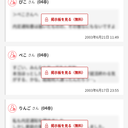
ぴこ
(04卒)
さん
＞ぺこさんへ
内定通知書は届いたものの、その後なにもないですよ
ね？！なんか全然実感わかないんですけど(^-^;
2003年6月21日 11:49
早期出社というか、研修が入社前にあるって説明会で
言われた記憶があるのですが、いつから何でしょ
う？？
ぺこ
(04卒)
さん
すごい、みんなとおってたんだね。
本当ほっとしたよね♪私はたぶんこれで就活終わる気
がする、かな。結局何人通ったんだろう…。
2003年6月17日 23:55
りんご
(04卒)
さん
私も内定通知を頂きました。
しかし家庭の事情から辞退することにしました。