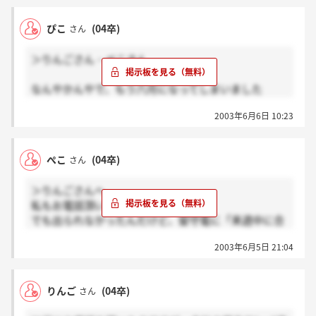
い…。でもうれしい♪（＞。＜）/みんなはどうだっ
たんだろう・・・
ぴこ
(04卒)
さん
＞りんごさん・ぺこさん
なんやかんやで、もう六月になってしまいました
ね。。。
2003年6月6日 10:23
会社の都合かぁ・・・今年度のホテル業界は苦しいよ
うです！
パークハイアットも2・30名採用の予定（専門生）
ぺこ
(04卒)
さん
が、最終的には一ケタだったし、狭き門なんですね(ノ
_・。)
＞りんごさんへ
でもでも、フォーシーズンはそれだけ時間をかけて、
私もお電話頂いたよ。
真剣に選んでくださってるんですよね！あぁますます
でも出られなかったんだけど、留守電に「来週中に合
好きになってしまうヾ(≧∇≦)〃
否お知らせするということでご了承下さい」ってはい
まだ望みはある☆祈りましょう☆彡
2003年6月5日 21:04
ってたよ。だから、明日あさってまでに来るのかなっ
てびくびくしてるんだけど…。1～2週間っておっしゃ
ってた？じゃあ来週って事もあるかもね。会社の都
りんご
(04卒)
さん
合…？？なんなんだろう…。