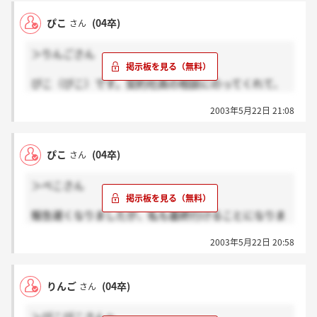
今日もいつも通り頑張ってきたつもりだけど…どう結
ぴこ
(04卒)
さん
果がくるだろう…。みんなうかったらいいのにねーー
ーー！！！！塩島GMの前に名簿みたいなの見つけた
＞りんごさん
んだけど、（たぶんあれは私達の名簿だと思う）あん
まり人数いなかったよ？？だれかみた？おとされると
ぴこ（ぴこ）です。契約社員の相談にのってくれて、
してもごくわずかだと信じてるんだけど…。
どうもありがとうございますm(__)m
2003年5月22日 21:08
最終に進めると決まって、今はなんとか悩みが吹っ切
れた感じです♪
もしフォージーズンから内定いただいたら、節約上手
ぴこ
(04卒)
さん
になってみせます！！って、まだ決まってないのに妄
想しまくりです(笑)
＞ぺこさん
報告遅くなりましたが、私も最終行けることになりま
した！！感動で胸いっぱいです(T^T)
2003年5月22日 20:58
明日の午前中なんですけど、興奮して今日は寝れそう
にありません（笑）
すっごく好きなホテルだから、赤い糸がフォーシーズ
りんご
(04卒)
さん
ンと繋がってることを祈ります☆
また明日面接にいって、ますます好きになるんだろう