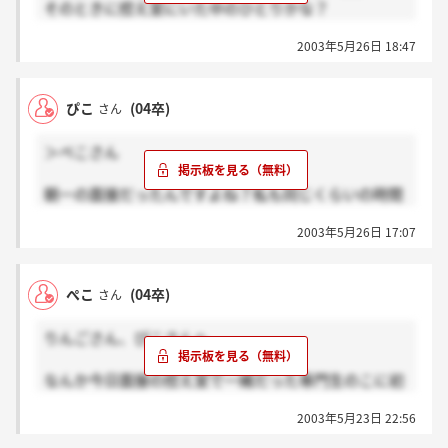
そのときに控え室にいた中のひとりかな？
採用は10人くらいじゃなかった？確か募集要項みたい
2003年5月26日 18:47
なのに書いてあったはず。
ひょっとしたら今日結果くるかもと思ったけど、なか
ったよね？これでみんなあったならちょっと、いやだ
ぴこ
(04卒)
さん
いぶショック…。落ちても連絡はいただけるのかな？
＞ぺこさん
朝一の面接だったんですよね？私も同じくらいの時間
でしたよ(笑)
2003年5月26日 17:07
なんか午後の回もあったそうだし、やっぱり落とされ
る確率も高そうだと、私は思いました。
今回は何人採用なんでしょう？パークも一ケタだった
ぺこ
(04卒)
さん
らしいし、あぁドキドキです(T-T)
何はともあれ、お疲れ様でした！！！
りんごさん、ぴこさんへ
なんか今日面接の控え室で一緒だった専門生のこに初
めて聞いたんだけど、なんか四大卒は藤田観光の正社
2003年5月23日 22:56
員登用の試験受けられるらしいね。みんなは4大か
な？