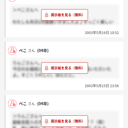
2次面は副総支配人を含め、みなさんかる～ぃ雰囲気
＞ぺこさんへ
だった。でもだから自然体で受けられたのかな。
わたしも先日2次面接いきましたよ♪すっごく楽しい
またまた英語なんだね。なんか慣れてきた感あり。
雰囲気で、ますますフォーシーズンが好きになっちゃ
最終まで日にちがあるから勉強しないと！
2003年5月16日 10:52
って、ここで落ちたら立ち直れない・・・フラれても
未練たらたらタイプかも（笑）
まだ最終の案内こなくて、携帯の音にビクビクしてる
ぺこ
(04卒)
さん
んです！ダメだった場合も携帯に連絡入るんですか
ね？？はぁ～お腹いたい！！！
りんごさんへ。
今日のお昼前にサイシタさんからお電話いただいた
よ。すごくうれしい。ほんとに。
でも最終でも気は抜けない…。よし、がんばるぞ。
2003年5月15日 23:56
ぺこ
(04卒)
さん
＞りんごさんへ
副総支配人の方…意外に軽くなかった？？（笑）