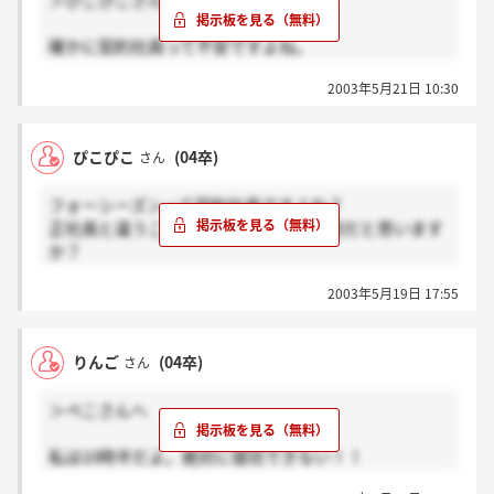
＞ぴこぴこさんへ
な、って思います。こんなに好きにさせて、責任とっ
て欲しいですヾ(≧∇≦)〃
確かに契約社員って不安ですよね。
人事を尽くして天命を待ちましょう！！Good Luck！
今は自宅にいて、何かあっても父の稼ぎで暮らしてい
2003年5月21日 10:30
けるって思うけど、実際問題、5年後、10年後を考え
ると正直不安があります。
でも藤田観光さんの社員以外はみなさん契約かアルバ
ぴこぴこ
(04卒)
さん
イト、ということで、正社員じゃなくても大切にして
もらえるのかな、とは思ってるんですけどね。
フォーシーズンって契約社員ですよね？
正社員と違うことって、良くも悪くも何だと思います
正直、私も不安があるので答えになってませんね。
か？
ごめんなさい。
好きなホテルで働くことは大事なことだと思います。
2003年5月19日 17:55
でも契約社員ってところがネックなんですよね。。。
りんご
(04卒)
さん
＞ぺこさんへ
私は10時半だよ。絶対に寝坊できない！！
というか寝れないかも（笑）