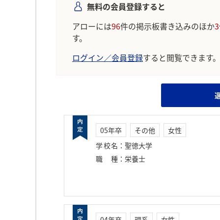
無料の会員登録すると
アローには
96
件の掲示板書き込みのほか
3
す。
ログイン／会員登録
すると閲覧できます
05年卒
その他
女性
学校名
：
聖徳大学
職種
：
栄養士
04年卒
理系
女性