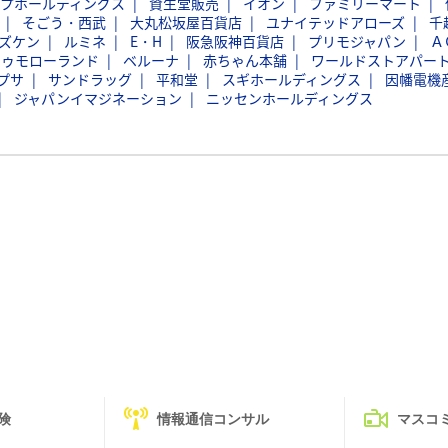
ープホールディングス
資生堂販売
イオン
ファミリーマート
そごう・西武
大丸松坂屋百貨店
ユナイテッドアローズ
千
ズケン
ルミネ
E・H
阪急阪神百貨店
プリモジャパン
Ａ
トゥモローランド
ベルーナ
赤ちゃん本舗
ワールドストアパー
プサ
サンドラッグ
平和堂
スギホールディングス
因幡電機
ジャパンイマジネーション
ニッセンホールディングス
険
情報通信コンサル
マスコ