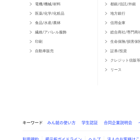
電機/機械/材料
都銀/信託/外銀
医薬/化学/化粧品
地方銀行
食品/水産/農林
信用金庫
繊維/アパレル服飾
総合商社/専門商
印刷
生命保険/損害保
自動車販売
証券/投資
クレジット信販
リース
キーワード
みん就の使い方
学生認証
合同企業説明会
利用規約
掲示板ガイドライン
ヘルプ
法人のお客様はこ