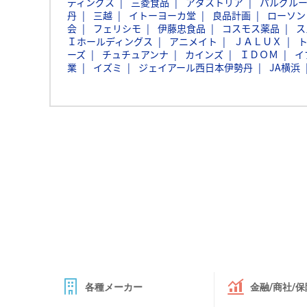
ディングス
三菱食品
アダストリア
パルグル
丹
三越
イトーヨーカ堂
良品計画
ローソン
会
フェリシモ
伊藤忠食品
コスモス薬品
ス
Ｉホールディングス
アニメイト
ＪＡＬＵＸ
ーズ
チュチュアンナ
カインズ
ＩＤＯＭ
イ
業
イズミ
ジェイアール西日本伊勢丹
JA横浜
各種メーカー
金融/商社/保