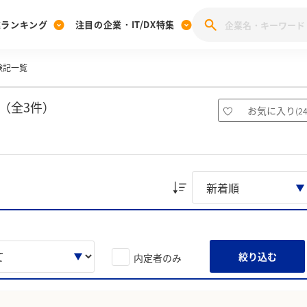
業ランキング
注目の企業・IT/DX特集
験記一覧
注目の企業特集
みんなのIT業界新卒就職人気企業ランキング
みんな
[27卒] 本選考体験記投稿キャンペーン
28卒 注目企業特集
27卒 注目企業特集
みんなのDX企業就職ブランド調査
（全3件）
お気に入り
(
2
注目のIT・DX企業特集
28卒 IT・DX企業特集
27卒 IT・DX企業特集
28卒
みんなのIT業界新卒就職人気企業ランキング
みんな
企業研究
絞り込む
内定者のみ