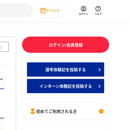
イベント
ログイン
ヘルプ
Event
の新卒就職人気企業ランキング
みんなのインターン人気企業ランキン
直近のイベント一覧
ログイン/会員登録
4
)
もっと見る
 IT・DX現場社員インタビュー
選考体験記を投稿する
の新卒就職人気企業ランキング
みんなのインターン人気企業ランキン
インターン体験記を投稿する
初めてご利用される方