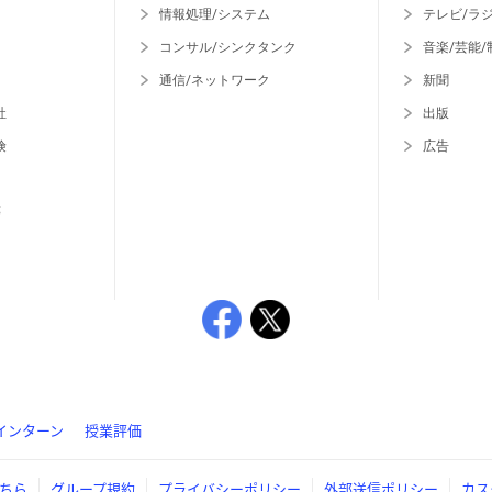
情報処理/システム
テレビ/ラ
コンサル/シンクタンク
音楽/芸能/
通信/ネットワーク
新聞
社
出版
険
広告
等
インターン
授業評価
ちら
グループ規約
プライバシーポリシー
外部送信ポリシー
カス