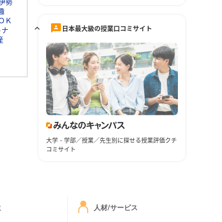
伊勢
趣
ＯＫ
日本最大級の授業口コミサイト
トナ
産
大学・学部／授業／先生別に探せる授業評価クチ
コミサイト
ミ
人材/サービス