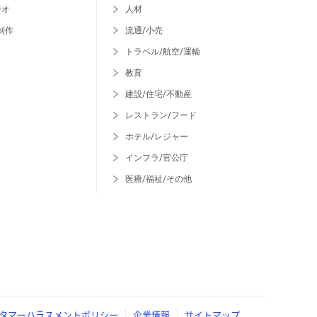
ジオ
人材
制作
流通/小売
トラベル/航空/運輸
教育
建設/住宅/不動産
レストラン/フード
ホテル/レジャー
インフラ/官公庁
医療/福祉/その他
タマーハラスメントポリシー
企業情報
サイトマップ