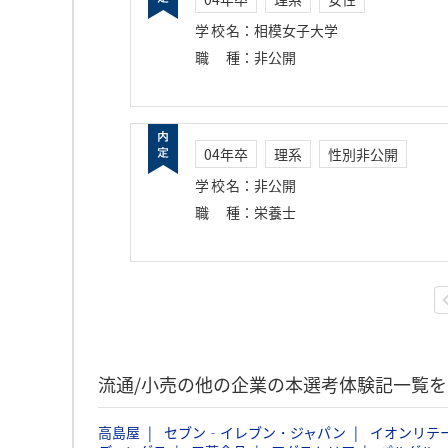
学校名
：
相模女子大学
職種
：
非公開
04年卒
理系
性別非公開
学校名
：
非公開
職種
：
栄養士
流通/小売の他の企業の本選考体験記一覧を
高島屋
セブン‐イレブン・ジャパン
イオンリテ