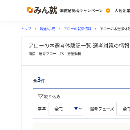
体験記投稿キャンペーン
人気企
トップ
流通/小売
アローの就活情報
アローの本選考体
Post
Ranking
PickUp
投稿する
ランキングを見る
注目の企業特集
アローの本選考体験記一覧-選考対策の情報
面接・選考フロー・ES・志望動機
Vote
投票する
3
全
件
動画で知ろう！業界・
絞り込み
卒年
選考フェーズ