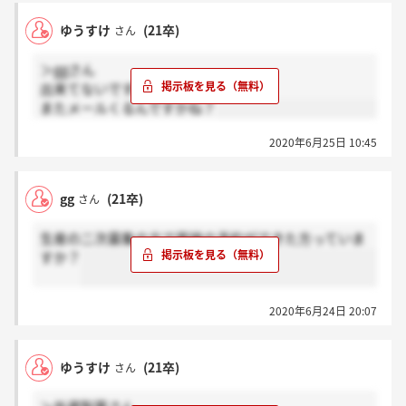
ゆうすけ
(21卒)
さん
＞ggさん
出来てないです
またメールくるんですかね？
2020年6月25日 10:45
gg
(21卒)
さん
生産の二次募集の方で面接の予約ができた方っていま
すか？
2020年6月24日 20:07
ゆうすけ
(21卒)
さん