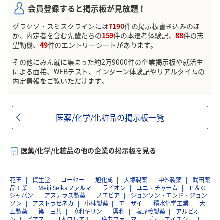
会員登録すると掲示板が見放題！
グラクソ・スミスクラインには
7190
件の掲示板書き込みのほ
か、内定者を含む先輩たちの
159
件の本選考体験記、
88
件の志
望動機、
49
件のエントリーシートがあります。
その他にみん就に集まった約2万9000件の企業掲示板や就活生
による面接、WEBテスト、インターン体験記やリアルタイムの
内定情報をご覧いただけます。
医薬/化学/化粧品の掲示板一覧
医薬/化学/化粧品の他の企業の掲示板を見る
花王
資生堂
コーセー
旭化成
大塚製薬
中外製薬
武田薬
品工業
Meiji Seikaファルマ
ライオン
ユニ・チャーム
Ｐ＆Ｇ
ジャパン
アステラス製薬
ノエビア
ジョンソン・エンド・ジョン
ソン
アストラゼネカ
小林製薬
エーザイ
積水化学工業
大
正製薬
第一三共
協和キリン
興和
塩野義製薬
アルビオ
ン
ピアス
日本ロレアル
住友ファーマ
ディーエイチシー