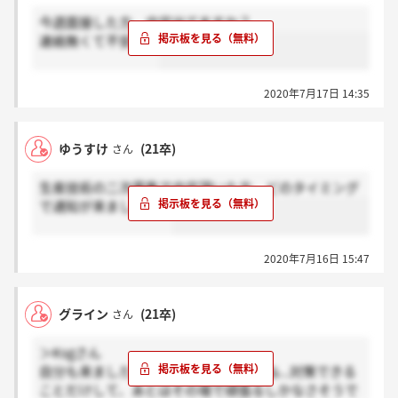
今週面接した方、内定出てますか？
連絡無くて不安です
2020年7月17日 14:35
ゆうすけ
(21卒)
さん
生産技術の二次募集で内定頂いた方、どのタイミング
で通知が来ましたか？
2020年7月16日 15:47
グライン
(21卒)
さん
＞Ksgさん
自分も来ました！１時間は長いですよね...対策できる
ことだけして、あとはその場で頑張るしかなさそうで