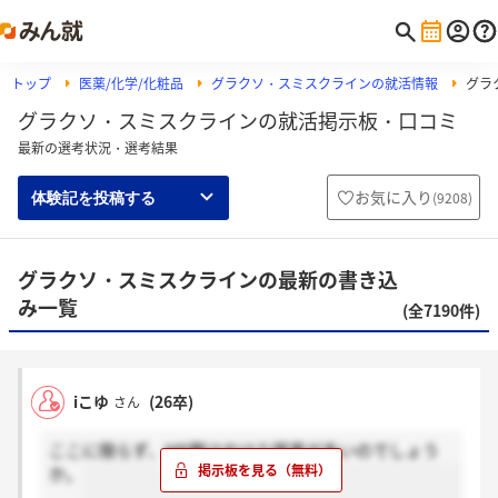
トップ
医薬/化学/化粧品
グラクソ・スミスクラインの就活情報
グラ
グラクソ・スミスクラインの就活掲示板・口コミ
最新の選考状況・選考結果
お気に入り
(
9208
)
体験記を投稿する
グラクソ・スミスクラインの最新の書き込
み一覧
(全7190件)
iこゆ
(26卒)
さん
ここに限らず、MR職はやはり残業が多いのでしょう
か。