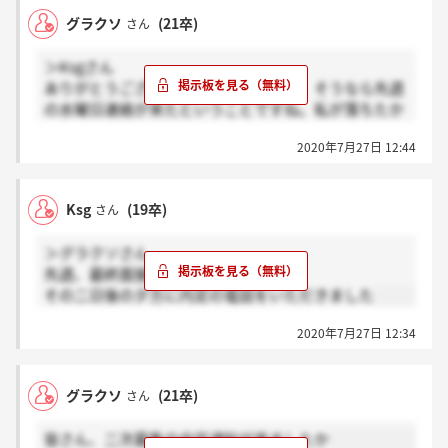
グラクソ
(21卒)
さん
＞Ksgさん
ありがとうございます！！そうですか、そうなら先週
の水曜日連絡が来たということですね。私が落ちたか
も～～
2020年7月27日 12:44
Ksg
(19卒)
さん
＞グラクソさん
先週、最終面接を受けた者です
その二日後の夕方に内定の電話をいただきました
2020年7月27日 12:34
グラクソ
(21卒)
さん
皆さん、二次募集の内定通知が来ましたか