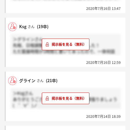
すね...笑
2020年7月16日 13:47
Ksg
(19卒)
さん
＞グラインさん
先程、日程調整のメールをいただきました！
ただ面接時間が1時間と書いてあったので、一体何話
すんだろうかと。。。
2020年7月16日 12:59
グライン
(21卒)
さん
＞Ksgさん
ありがとうございます！そうですね！頑張りましょう
( ゜∀゜)ノ
2020年7月14日 18:39