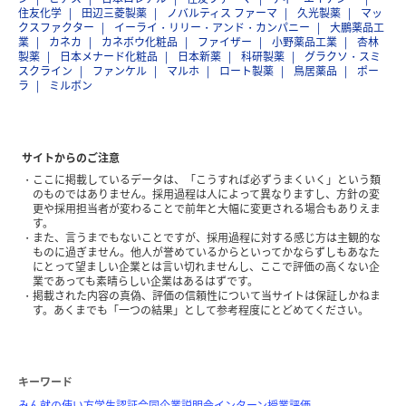
住友化学
田辺三菱製薬
ノバルティス ファーマ
久光製薬
マッ
クスファクター
イーライ・リリー・アンド・カンパニー
大鵬薬品工
業
カネカ
カネボウ化粧品
ファイザー
小野薬品工業
杏林
製薬
日本メナード化粧品
日本新薬
科研製薬
グラクソ・スミ
スクライン
ファンケル
マルホ
ロート製薬
鳥居薬品
ポー
ラ
ミルボン
サイトからのご注意
ここに掲載しているデータは、「こうすれば必ずうまくいく」という類
のものではありません。採用過程は人によって異なりますし、方針の変
更や採用担当者が変わることで前年と大幅に変更される場合もありえま
す。
また、言うまでもないことですが、採用過程に対する感じ方は主観的な
ものに過ぎません。他人が誉めているからといってかならずしもあなた
にとって望ましい企業とは言い切れませんし、ここで評価の高くない企
業であっても素晴らしい企業はあるはずです。
掲載された内容の真偽、評価の信頼性について当サイトは保証しかねま
す。あくまでも「一つの結果」として参考程度にとどめてください。
キーワード
みん就の使い方
学生認証
合同企業説明会
インターン
授業評価