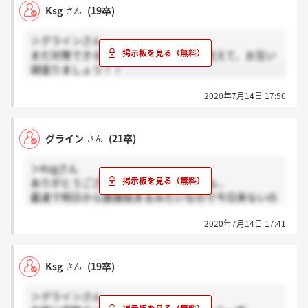
Ksg
(19卒)
さん
＞グラインさん
まだ対策できる時間があると前向きに捉えて、お互い
頑張りましょう！！
2020年7月14日 17:50
グライン
(21卒)
さん
＞Ksgさん
ありがとうございます！同じ状況ですね...
最速で明日から面接始まるみたいなので今日来ないの
は不安になりますよね...
2020年7月14日 17:41
Ksg
(19卒)
さん
＞グラインさん