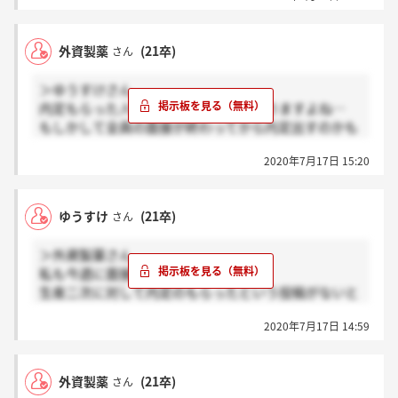
ショックです、、、、、、
ただの自意識過剰かもしれませんが(笑)
外資製薬
(21卒)
さん
＞ゆうすけさん
内定もらった人感謝の数はいくつかありますよね…
もしかして全員の面接が終わってから内定出すのかも
しれないですね！
2020年7月17日 15:20
ゆうすけ
(21卒)
さん
＞外資製薬さん
私も今週に面接受けました
生産二次に対して内定のもらったという投稿がないと
いう事はまだ内定もらっている人いないのかもしれな
2020年7月17日 14:59
いですね？
外資製薬
(21卒)
さん