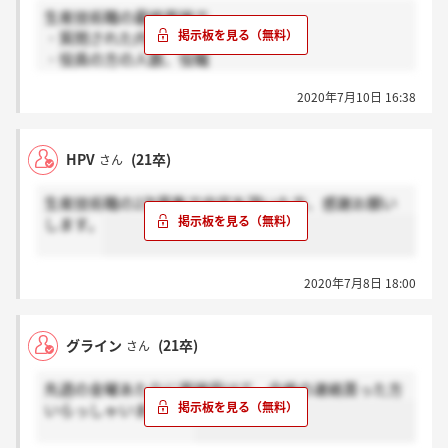
生産技術職の最終面接で
・質問された内容
・役員の方の人数、役職
2020年7月10日 16:38
わかる方いましたら教えて頂きたいです！
HPV
(21卒)
さん
生産技術職の2次募集で内定を頂いた方、感謝お願い
します。
2020年7月8日 18:00
グライン
(21卒)
さん
先週の金曜あたりに面接受けて、合格の連絡貰った方
いらっしゃいますか？