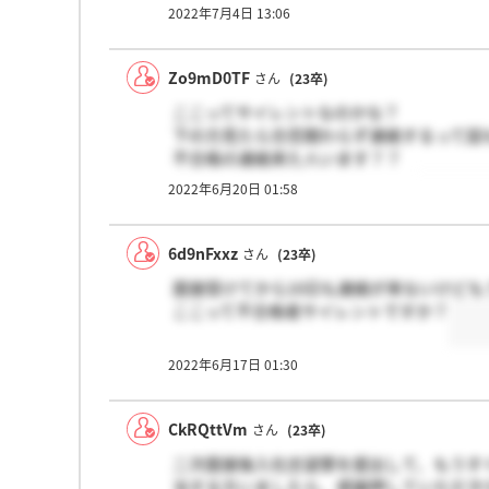
2022年7月4日 13:06
Zo9mD0TF
さん
(23卒)
ここってサイレントなのかな？
下の方見たら合否関わらず連絡するって話
不合格の連絡来た人います？？
単に選考に時間かかってるだけ？
2022年6月20日 01:58
6d9nFxxz
さん
(23卒)
面接受けてから10日も連絡が来ないけど
ここって不合格者サイレントですか？
2022年6月17日 01:30
CkRQttVm
さん
(23卒)
二次面接後入社志望票を提出して、もうす
当する方いましたら、感謝押していただき