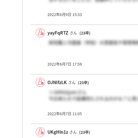
2022年6月9日 15:33
yayFqRTZ
さん
(23卒)
研究職２次面接（学術）の雰囲気や質問等
2022年6月7日 17:59
OJNIfzLK
さん
(23卒)
＞1W9GQywvさん
今日来たので結構待たされるのかな？と思
2022年6月7日 11:05
UKgHln1z
さん
(23卒)