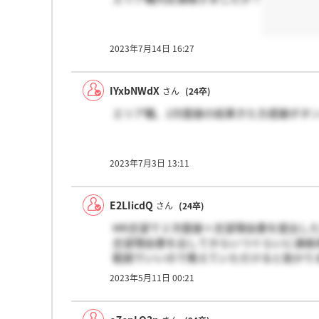
2023年7月14日 16:27
IYxbNWdX
さん
(24卒)
エリア職、2次面接の結果きた方感謝ボタン
2023年7月3日 13:11
E2LIicdQ
さん
(24卒)
MR志望で２次面接＋志望理由書を提出し
志望理由書を出してからいつぐらいに連絡
範囲でいいので教えていただけると助かり
2023年5月11日 00:21