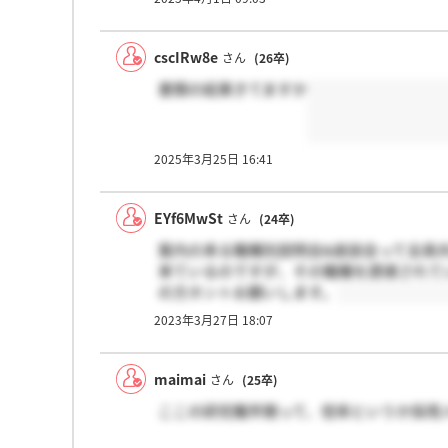
cscIRw8e
さん
(26卒)
書類の結果きてますか
2025年3月25日 16:41
EYf6MwSt
さん
(24卒)
案内の来る職種別説明会&座談会って全員
来ているのですが、その職種を誘導されて
の方ホントお願いします。
2023年3月27日 18:07
maimai
さん
(25卒)
ここの研究職早期って、倍率というか採用