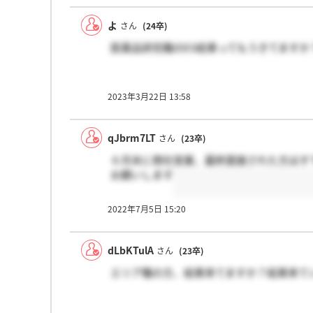
よ
さん
(24卒)
医薬品研究職のES結果ってもうきてますか
2023年3月22日 13:58
qJbrm7LT
さん
(23卒)
６月末に商社営業、最終面接された方はす
お願いします
2022年7月5日 15:20
dLbKTulA
さん
(23卒)
エリア職の方、結果来てますか？結果来て