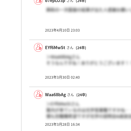
o7epLO3p
さん
(24卒)
興和の一次面接の結果が出た人感謝お願い
2023年4月10日 23:03
EYf6MwSt
さん
(24卒)
＞Waa68bAgさん
そうなんですね！ありがとうございます！
2023年3月30日 02:40
Waa68bAg
さん
(24卒)
＞EYf6MwStさん
案内が来ているのは光学営業職ですかね・
僕も別職種希望ですが光学の説明会&座談
2023年3月28日 16:34