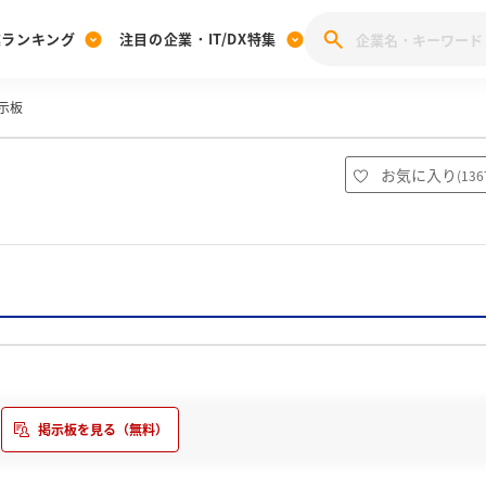
業ランキング
注目の企業・IT/DX特集
示板
注目の企業特集
みんなのIT業界新卒就職人気企業ランキング
みんな
[27卒] 本選考体験記投稿キャンペーン
28卒 注目企業特集
27卒 注目企業特集
みんなのDX企業就職ブランド調査
お気に入り
(
136
注目のIT・DX企業特集
28卒 IT・DX企業特集
27卒 IT・DX企業特集
28卒
みんなのIT業界新卒就職人気企業ランキング
みんな
企業研究