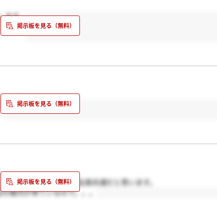
します。
！
・・？もしそうだったら全員共通だと思います。
会の案内が来ているので。。。