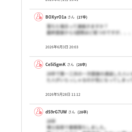
BOXyrO1a
さん
(27卒)
落ちた場合って連絡きますか？
最終面接から3週間ほど経つのですが、、
2026年6月3日 20:03
Ce5i5gmK
さん
(28卒)
28卒で第一三共の一次面接の通過した人
た人がいらっしゃるのか気になってしまっ
2026年5月28日 11:12
dS9rG7UW
さん
(28卒)
28卒
博士採用で書類落ちしました。