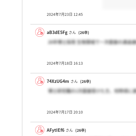
2024年7月23日 12:45
aB3dE5Fg
さん
(26卒)
26卒博士採用 生物領域で一次面接の通過
2024年7月18日 16:13
74XzUG4m
さん
(26卒)
博士研究職の1次面接受けた方、何時頃に
2024年7月17日 20:10
AFytIEf6
さん
(26卒)