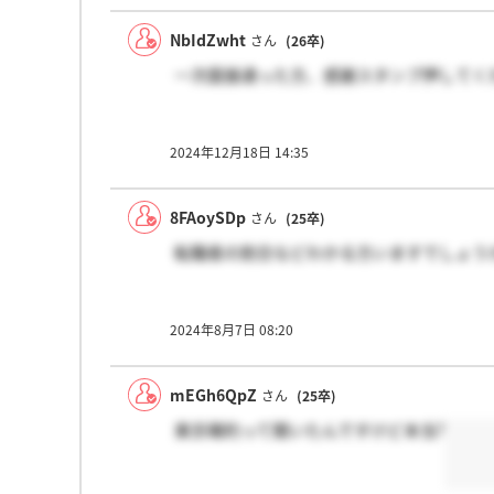
NbIdZwht
さん
(26卒)
一次面接通った方、感謝スタンプ押してく
2024年12月18日 14:35
8FAoySDp
さん
(25卒)
転職者の割合などわかる方いますでしょう
2024年8月7日 08:20
mEGh6QpZ
さん
(25卒)
東京確約って聞いたんですけど本当?