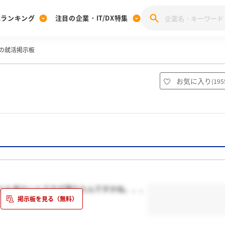
業ランキング
注目の企業・IT/DX特集
の就活掲示板
注目の企業特集
みんなのIT業界新卒就職人気企業ランキング
みんな
[27卒] 本選考体験記投稿キャンペーン
28卒 注目企業特集
27卒 注目企業特集
みんなのDX企業就職ブランド調査
お気に入り
(
195
注目のIT・DX企業特集
28卒 IT・DX企業特集
27卒 IT・DX企業特集
28卒
みんなのIT業界新卒就職人気企業ランキング
みんな
企業研究
ルも来ないんですが落ちたんですかね、、、