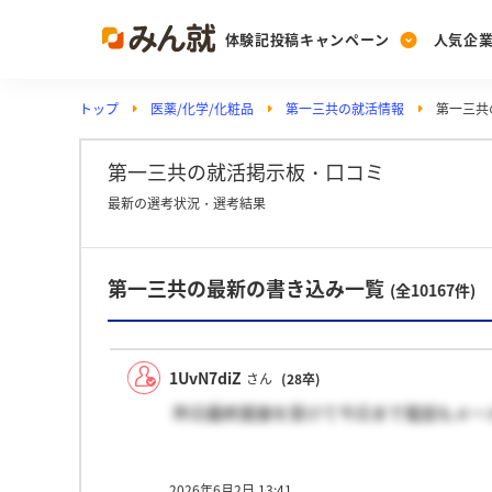
体験記投稿キャンペーン
人気企
トップ
医薬/化学/化粧品
第一三共の就活情報
第一三共
Post
Ranking
PickUp
投稿する
ランキングを見る
注目の企業特集
第一三共の就活掲示板・口コミ
最新の選考状況・選考結果
Vote
第一三共の最新の書き込み一覧
投票する
(全10167件)
動画で知ろう！業界・
1UvN7diZ
さん
(28卒)
昨日最終面接を受けて今日まで電話もメー
2026年6月2日 13:41