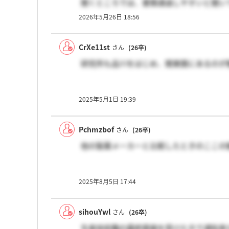
聞くところでは、書類通過しやすいと聞い
みなさんの感想をお聞かせください
2026年5月26日 18:56
CrXe11st
さん
(26卒)
研究所も品川をはじめ、関東圏にあるのが
2025年5月1日 19:39
Pchmzbof
さん
(26卒)
他の製薬メーカーと比較したときのここの
2025年8月5日 17:44
sihouYwl
さん
(26卒)
生産技術職の最終面接を受けた方で通知来