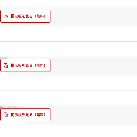
すか
謝ください！