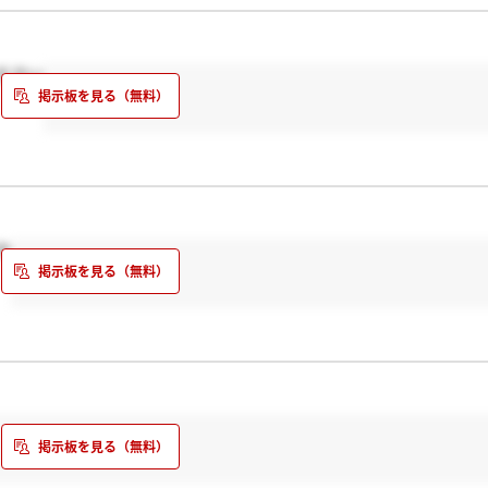
ださい
か