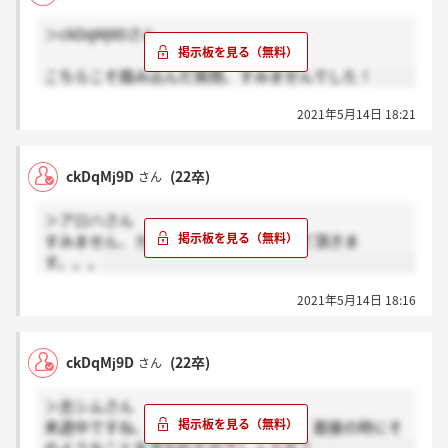
＞ckDqMj9Dさん
こちらこそ踏み込んだ質問、すみませんでした！
2021年5月14日 18:21
ckDqMj9D
(22卒)
さん
＞アロハさん
すみません、カンパニー名は控えさせて頂きま
す。。。
2021年5月14日 18:16
ckDqMj9D
(22卒)
さん
＞志シムさん
来週中ですね、ありがとうございます。面接の時にそ