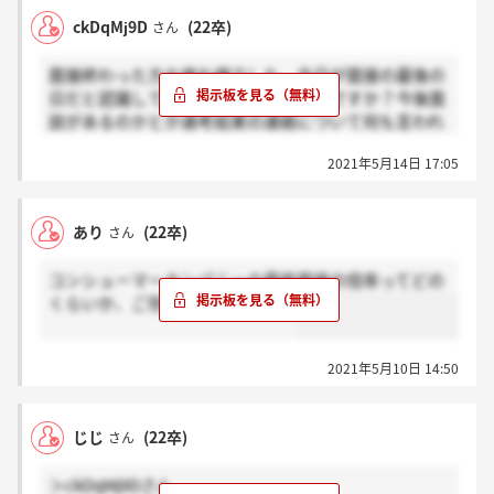
ckDqMj9D
(22卒)
さん
面接終わった方お疲れ様でした。今日が面接の最後の
日だと認識してるのですが間違い無いですか？今後面
談があるのかとか選考結果の連絡について何も言われ
ず、内定とも言われず今後ともよろしくお願いします
2021年5月14日 17:05
と言われたので戸惑っています。
あり
(22卒)
さん
コンシューマーカンパニーの最終面接の倍率ってどの
くらいか、ご存知の方いますか？
2021年5月10日 14:50
じじ
(22卒)
さん
＞ckDqMj9Dさん