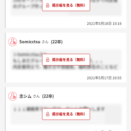
JJのオープンチャットありますし、そのなかで内定者
のグループ作ってましたよー
2021年5月18日 10:16
Somicctsu
(22卒)
さん
＞Somicctsuさん
もしまだグループがなければの話ですが。。。
内定者同士で、働き方や雰囲気、福利厚生のことなど
の情報を共有できれば、実際入社するかどうかのいい
2021年5月17日 20:55
判断材料になるかと思います。
もしよろしければ自分が作りますが、グループあった
ら入りたいと思う方いらっしゃれば感謝お願いしま
志シム
(22卒)
さん
す！
(もし既にあるなら重複して申し訳ありません。グル
↓↓↓連絡来てない方は、ホントお願いします
ープ教えていただきたいです。。)