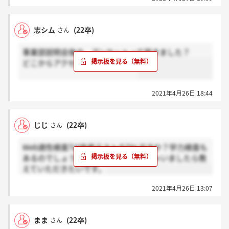
こーゆーのは何文字書くのが妥当なのでしょうか、、
志シム
(22卒)
さん
事業部説明会後の、アンケートって届きました？
どこからアクセスされましたか？
2021年4月26日 18:44
じじ
(22卒)
さん
Web適性検査?は性格テストのTALですか？学力検査も
あるのでしょうか？わかる方いらっしゃいましたら教
えていただきたいです。
2021年4月26日 13:07
まま
(22卒)
さん