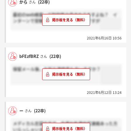
から
(22卒)
さん
最初のweb検査って知的能力含まれてますよね？ イ
ンターンで受験して内容覚えてないのですが
2021年6月16日 10:56
bFEzfBRZ
(22卒)
さん
保留メール後、お祈り連絡来た方いますか？
2021年6月12日 13:24
ー
(22卒)
さん
メディカル志望の方で、今週か先週内定連絡あった方
いらっしゃいますか？