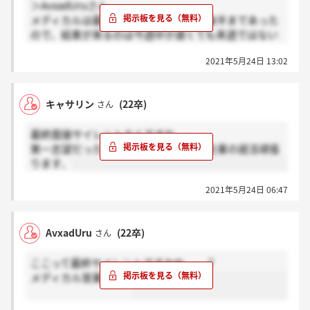
＞AvxadUruさん
メディカルは最終面接の日程が先週の後半まであった
ので、結果が来るのは今週中か遅くても来週ではない
かと勝手に思ってます...
2021年5月24日 13:02
キャサリン
(22卒)
さん
最終面接サイレントなんですね、。
第一志望だったので残念ですが、他の企業の就活頑張
ります、
2021年5月24日 06:47
AvxadUru
(22卒)
さん
ここって最終サイレントですかね、、？
メディカル営業です。