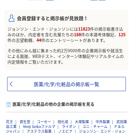
会員登録すると掲示板が見放題！
ジョンソン・エンド・ジョンソンには
11823
件の掲示板書き込
みのほか、内定者を含む先輩たちの
188
件の本選考体験記、
125
件の志望動機、
44
件のエントリーシートがあります。
その他にみん就に集まった約2万9000件の企業掲示板や就活生
による面接、WEBテスト、インターン体験記やリアルタイムの
内定情報をご覧いただけます。
医薬/化学/化粧品の掲示板一覧
医薬/化学/化粧品の他の企業の掲示板を見る
花王
資生堂
コーセー
旭化成
大塚製薬
中外製薬
武田薬
品工業
Meiji Seikaファルマ
ライオン
ユニ・チャーム
Ｐ＆Ｇ
ジャパン
アステラス製薬
ノエビア
ジョンソン・エンド・ジョン