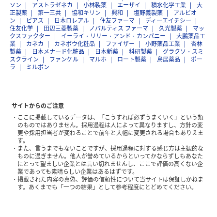
ソン
アストラゼネカ
小林製薬
エーザイ
積水化学工業
大
正製薬
第一三共
協和キリン
興和
塩野義製薬
アルビオ
ン
ピアス
日本ロレアル
住友ファーマ
ディーエイチシー
住友化学
田辺三菱製薬
ノバルティス ファーマ
久光製薬
マッ
クスファクター
イーライ・リリー・アンド・カンパニー
大鵬薬品工
業
カネカ
カネボウ化粧品
ファイザー
小野薬品工業
杏林
製薬
日本メナード化粧品
日本新薬
科研製薬
グラクソ・スミ
スクライン
ファンケル
マルホ
ロート製薬
鳥居薬品
ポー
ラ
ミルボン
サイトからのご注意
ここに掲載しているデータは、「こうすれば必ずうまくいく」という類
のものではありません。採用過程は人によって異なりますし、方針の変
更や採用担当者が変わることで前年と大幅に変更される場合もありえま
す。
また、言うまでもないことですが、採用過程に対する感じ方は主観的な
ものに過ぎません。他人が誉めているからといってかならずしもあなた
にとって望ましい企業とは言い切れませんし、ここで評価の高くない企
業であっても素晴らしい企業はあるはずです。
掲載された内容の真偽、評価の信頼性について当サイトは保証しかねま
す。あくまでも「一つの結果」として参考程度にとどめてください。