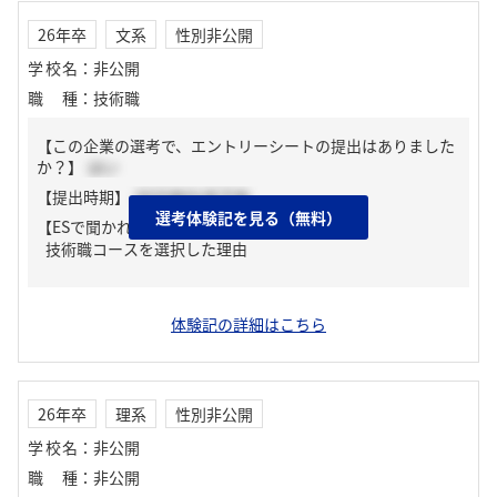
26年卒
文系
性別非公開
学校名
：
非公開
職種
：
技術職
【この企業の選考で、エントリーシートの提出はありました
か？】
はい
【提出時期】
2025年01月下旬
選考体験記を見る（無料）
【ESで聞かれた質問】
技術職コースを選択した理由
体験記の詳細はこちら
26年卒
理系
性別非公開
学校名
：
非公開
職種
：
非公開