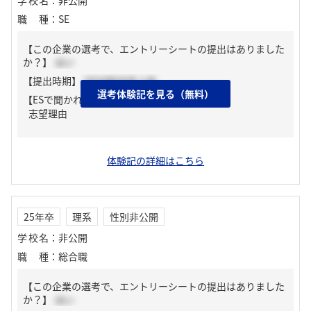
学校名
：
非公開
職種
：
SE
【この企業の選考で、エントリーシートの提出はありました
か？】
はい
【提出時期】
2024年04月上旬
選考体験記を見る（無料）
【ESで聞かれた質問】
志望理由
体験記の詳細はこちら
25年卒
理系
性別非公開
学校名
：
非公開
職種
：
総合職
【この企業の選考で、エントリーシートの提出はありました
か？】
はい