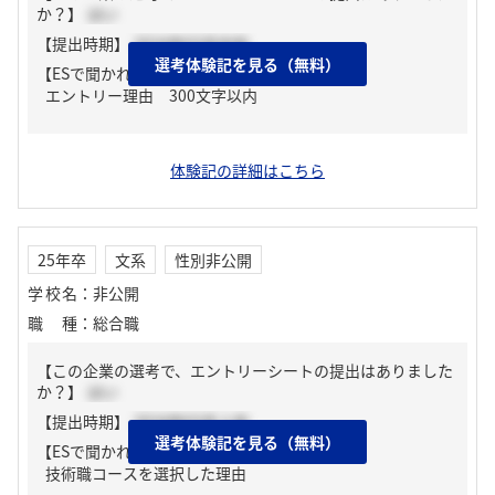
か？】
はい
【提出時期】
2024年03月中旬
選考体験記を見る（無料）
【ESで聞かれた質問】
エントリー理由 300文字以内
体験記の詳細はこちら
25年卒
文系
性別非公開
学校名
：
非公開
職種
：
総合職
【この企業の選考で、エントリーシートの提出はありました
か？】
はい
【提出時期】
2024年03月上旬
選考体験記を見る（無料）
【ESで聞かれた質問】
技術職コースを選択した理由