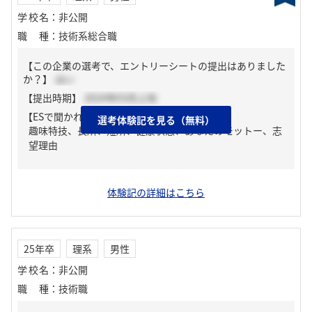
学校名
：
非公開
職種
：
技術系総合職
【この企業の選考で、エントリーシートの提出はありました
か？】
はい
【提出時期】
2024年03月上旬
【ESで聞かれた質問】
選考体験記を見る（無料）
趣味特技、長所、短所、健康状態、あなたのモットー、志
望理由
体験記の詳細はこちら
25年卒
理系
男性
学校名
：
非公開
職種
：
技術職