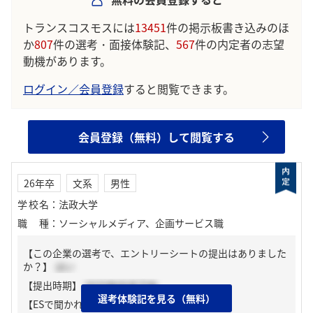
トランスコスモスには
13451
件の掲示板書き込みのほ
か
807
件の選考・面接体験記、
567
件の内定者の志望
動機があります。
ログイン／会員登録
すると閲覧できます。
会員登録（無料）して閲覧する
26年卒
文系
男性
学校名
：
法政大学
職種
：
ソーシャルメディア、企画サービス職
【この企業の選考で、エントリーシートの提出はありました
か？】
はい
【提出時期】
2025年05月下旬
選考体験記を見る（無料）
【ESで聞かれた質問】