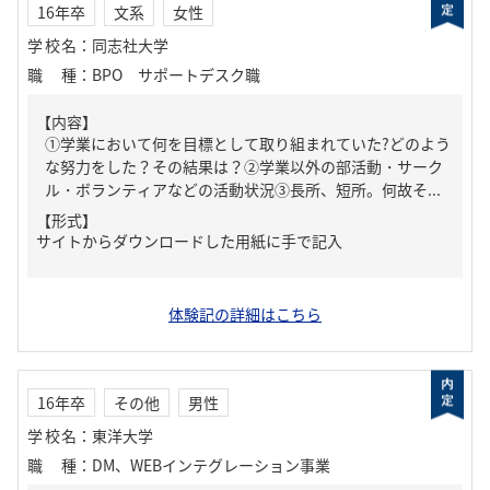
16年卒
文系
女性
学校名
：
同志社大学
職種
：
BPO サポートデスク職
【内容】
①学業において何を目標として取り組まれていた?どのよう
な努力をした？その結果は？②学業以外の部活動・サーク
ル・ボランティアなどの活動状況③長所、短所。何故そ...
【形式】
サイトからダウンロードした用紙に手で記入
体験記の詳細はこちら
16年卒
その他
男性
学校名
：
東洋大学
職種
：
DM、WEBインテグレーション事業