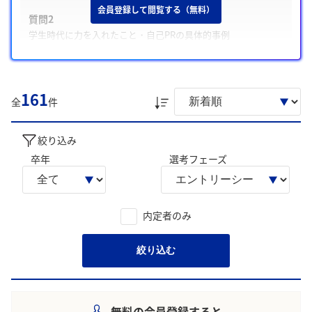
会員登録して閲覧する（無料）
質問2
学生時代に力を入れたこと・自己PRの具体的事例
質問3
職種を志望した理由や担当したい業務の動機
161
また、学生は主に「具体的な成果や数値による実績の提
全
件
示」、「PDCA思考・データ分析を用いた改善経験」について
回答に含める傾向が多く見られました。
絞り込み
学生の声を就職活動の参考にしましょう。
卒年
選考フェーズ
※AIを使用し、過去3年間のユーザー投稿を要約しています。実際
のユーザの投稿は下記の一覧からご確認ください。
内定者のみ
絞り込む
無料の会員登録すると