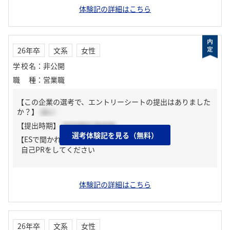
体験記の詳細はこちら
26年卒
文系
女性
学校名
：
非公開
職種
：
営業職
【この企業の選考で、エントリーシートの提出はありました
か？】
はい
【提出時期】
2025年01月中旬
選考体験記を見る（無料）
【ESで聞かれた質問】
自己PRをしてください
体験記の詳細はこちら
26年卒
文系
女性