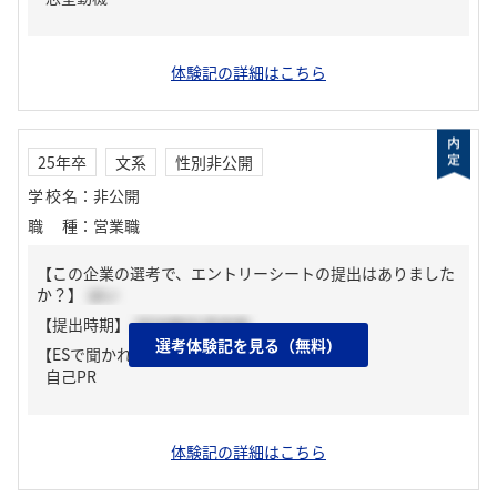
体験記の詳細はこちら
25年卒
文系
性別非公開
学校名
：
非公開
職種
：
営業職
【この企業の選考で、エントリーシートの提出はありました
か？】
はい
【提出時期】
2024年01月中旬
選考体験記を見る（無料）
【ESで聞かれた質問】
自己PR
体験記の詳細はこちら