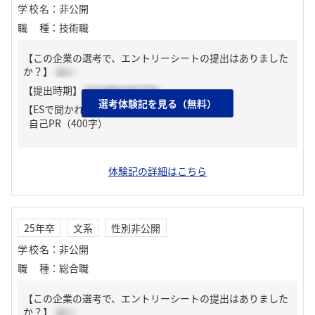
学校名
：
非公開
職種
：
技術職
【この企業の選考で、エントリーシートの提出はありました
か？】
はい
【提出時期】
2024年04月下旬
選考体験記を見る（無料）
【ESで聞かれた質問】
自己PR（400字）
体験記の詳細はこちら
25年卒
文系
性別非公開
学校名
：
非公開
職種
：
総合職
【この企業の選考で、エントリーシートの提出はありました
か？】
はい