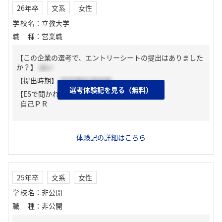
26年卒
文系
女性
学校名
：
立教大学
職種
：
営業職
【この企業の選考で、エントリーシートの提出はありました
か？】
はい
【提出時期】
2025年01月中旬
選考体験記を見る（無料）
【ESで聞かれた質問】
自己ＰＲ
体験記の詳細はこちら
25年卒
文系
女性
学校名
：
非公開
職種
：
非公開