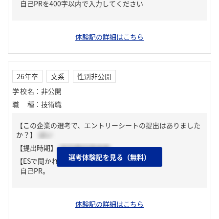
自己PRを400字以内で入力してください
体験記の詳細はこちら
26年卒
文系
性別非公開
学校名
：
非公開
職種
：
技術職
【この企業の選考で、エントリーシートの提出はありました
か？】
はい
【提出時期】
2025年03月中旬
選考体験記を見る（無料）
【ESで聞かれた質問】
自己PR。
体験記の詳細はこちら