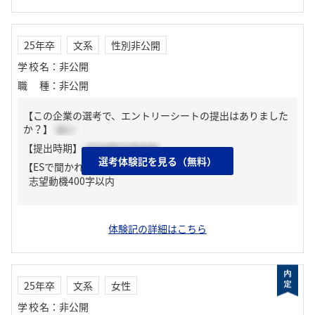
25年卒
文系
性別非公開
学校名
：
非公開
職種
：
非公開
【この企業の選考で、エントリーシートの提出はありました
か？】
はい
【提出時期】
2024年02月中旬
選考体験記を見る（無料）
【ESで聞かれた質問】
志望動機400字以内
体験記の詳細はこちら
25年卒
文系
女性
学校名
：
非公開