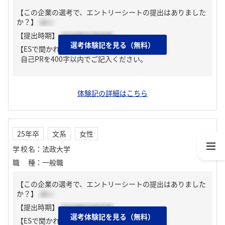
【この企業の選考で、エントリーシートの提出はありました
か？】
はい
【提出時期】
2024年02月中旬
選考体験記を見る（無料）
【ESで聞かれた質問】
自己PRを400字以内でご記入ください。
体験記の詳細はこちら
25年卒
文系
女性
学校名
：
法政大学
職種
：
一般職
【この企業の選考で、エントリーシートの提出はありました
か？】
はい
【提出時期】
2024年03月中旬
選考体験記を見る（無料）
【ESで聞かれた質問】