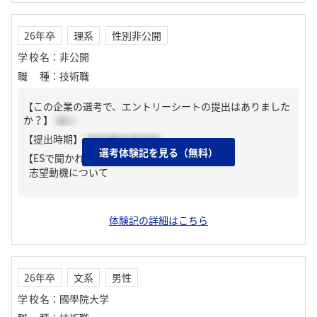
26年卒
理系
性別非公開
学校名
：
非公開
職種
：
技術職
【この企業の選考で、エントリーシートの提出はありました
か？】
はい
【提出時期】
2025年01月下旬
選考体験記を見る（無料）
【ESで聞かれた質問】
志望動機について
体験記の詳細はこちら
26年卒
文系
男性
学校名
：
國學院大学