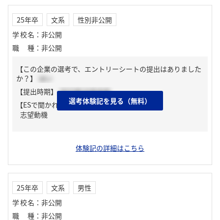
25年卒
文系
性別非公開
学校名
：
非公開
職種
：
非公開
【この企業の選考で、エントリーシートの提出はありました
か？】
はい
【提出時期】
2023年10月中旬
選考体験記を見る（無料）
【ESで聞かれた質問】
志望動機
体験記の詳細はこちら
25年卒
文系
男性
学校名
：
非公開
職種
：
非公開