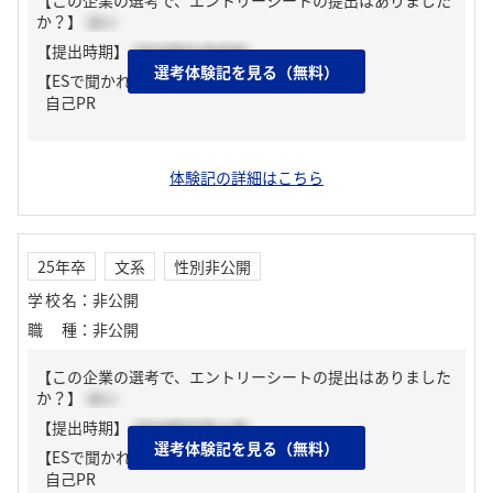
【この企業の選考で、エントリーシートの提出はありました
か？】
はい
【提出時期】
2024年01月中旬
選考体験記を見る（無料）
【ESで聞かれた質問】
自己PR
体験記の詳細はこちら
25年卒
文系
性別非公開
学校名
：
非公開
職種
：
非公開
【この企業の選考で、エントリーシートの提出はありました
か？】
はい
【提出時期】
2024年03月上旬
選考体験記を見る（無料）
【ESで聞かれた質問】
自己PR