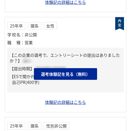
体験記の詳細はこちら
25年卒
理系
女性
学校名
：
非公開
職種
：
営業
【この企業の選考で、エントリーシートの提出はありました
か？】
はい
【提出時期】
2024年01月中旬
選考体験記を見る（無料）
【ESで聞かれた質問】
自己PR(400字)
体験記の詳細はこちら
25年卒
理系
性別非公開