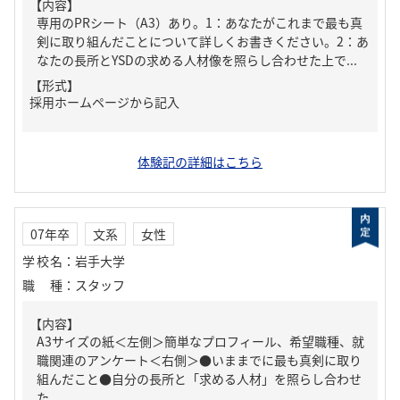
【内容】
専用のPRシート（A3）あり。1：あなたがこれまで最も真
剣に取り組んだことについて詳しくお書きください。2：あ
なたの長所とYSDの求める人材像を照らし合わせた上で...
【形式】
採用ホームページから記入
体験記の詳細はこちら
07年卒
文系
女性
学校名
：
岩手大学
職種
：
スタッフ
【内容】
A3サイズの紙＜左側＞簡単なプロフィール、希望職種、就
職関連のアンケート＜右側＞●いままでに最も真剣に取り
組んだこと●自分の長所と「求める人材」を照らし合わせ
た...