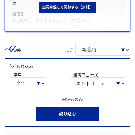
内）
会員登録して閲覧する（無料）
質問2
学生時代に一番力を入れたこと（300字以内）
質問3
志望動機（入社後にどのように貢献できるかを示す）
66
また、学生は主に「塾での指導・リーダー経験による受講数
全
件
増加の達成」、「顧客視点での課題把握と解決に向けた取り
組み」について回答に含める傾向が多く見られました。
絞り込み
学生の声を就職活動の参考にしましょう。
卒年
選考フェーズ
※AIを使用し、過去3年間のユーザー投稿を要約しています。実際
のユーザの投稿は下記の一覧からご確認ください。
内定者のみ
絞り込む