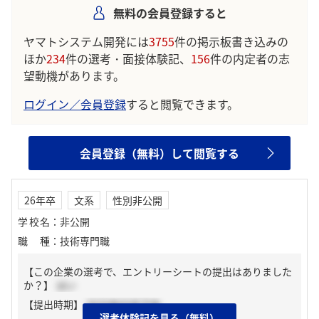
無料の会員登録すると
ヤマトシステム開発には
3755
件の掲示板書き込みの
ほか
234
件の選考・面接体験記、
156
件の内定者の志
望動機があります。
ログイン／会員登録
すると閲覧できます。
会員登録（無料）して閲覧する
26年卒
文系
性別非公開
学校名
：
非公開
職種
：
技術専門職
【この企業の選考で、エントリーシートの提出はありました
か？】
はい
【提出時期】
2025年03月下旬
選考体験記を見る（無料）