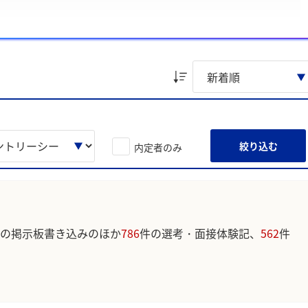
さい
たいという志向性」、「課題に対して主体的に行動する課題解決力」に
ています。実際のユーザの投稿は下記の一覧からご確認ください。
絞り込む
内定者のみ
の掲示板書き込みのほか
786
件の選考・面接体験記、
562
件
。