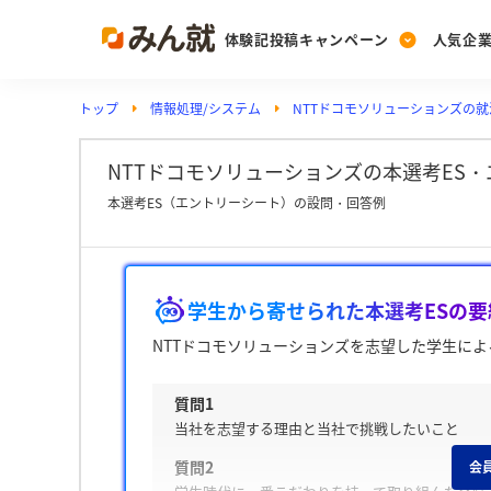
体験記投稿キャンペーン
人気企
トップ
情報処理/システム
NTTドコモソリューションズの
Post
Ranking
PickUp
投稿する
ランキングを見る
注目の企業特集
NTTドコモソリューションズの本選考ES・
本選考ES（エントリーシート）の設問・回答例
Vote
投票する
学生から寄せられた本選考ESの要
動画で知ろう！業界・
NTTドコモソリューションズを志望した学生によ
質問1
当社を志望する理由と当社で挑戦したいこと
質問2
会