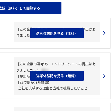
登録（無料）して閲覧する
【この企業の選考で、エントリーシートの提出はあ
選考体験記を見る（無料）
りましたか？】
いいえ
【この企業の選考で、エントリーシートの提出はあ
りましたか？】
はい
選考体験記を見る（無料）
【提出時期】
2026年02月上旬
【ESで聞かれた質問】
当社を志望する理由と当社で挑戦したいこと