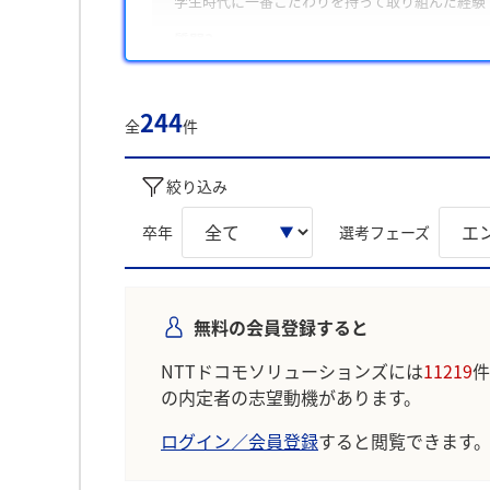
学生時代に一番こだわりを持って取り組んだ経験
質問3
あなたの特徴やあなたらしさについて教えてくだ
また、学生は主に「ITの力で社会課題を解決し
244
全
件
ついて回答に含める傾向が多く見られました。
学生の声を就職活動の参考にしましょう。
絞り込み
※AIを使用し、過去3年間のユーザー投稿を要約し
卒年
選考フェーズ
無料の会員登録すると
NTTドコモソリューションズには
11219
件
の内定者の志望動機があります。
ログイン／会員登録
すると閲覧できます