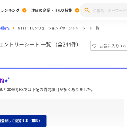
業ランキング
注目の企業・IT/DX特集
就活情報
NTTドコモソリューションズのエントリーシート一覧
注目の企業特集
みんなのIT業界新卒就職人気企業ランキング
みんな
[27卒] 本選考体験記投稿キャンペーン
28卒 注目企業特集
27卒 注目企業特集
みんなのDX企業就職ブランド調査
エントリーシート 一覧 （全244件）
お気に入り
(
179
注目のIT・DX企業特集
28卒 IT・DX企業特集
27卒 IT・DX企業特集
28卒
みんなのIT業界新卒就職人気企業ランキング
みんな
約
企業研究
ると本選考ESでは下記の質問項目が多くありました。
員登録して閲覧する（無料）