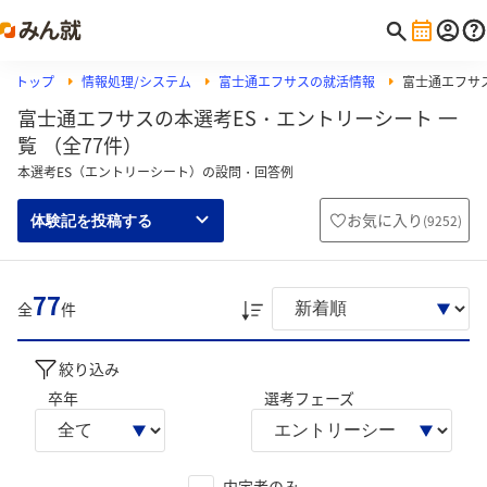
トップ
情報処理/システム
富士通エフサスの就活情報
富士通エフサ
富士通エフサスの本選考ES・エントリーシート 一
覧 （全77件）
本選考ES（エントリーシート）の設問・回答例
お気に入り
(
9252
)
体験記を投稿する
77
全
件
絞り込み
卒年
選考フェーズ
内定者のみ