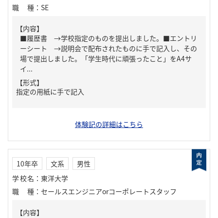
職種
：
SE
【内容】
■履歴書 →学校指定のものを提出しました。■エントリ
ーシート →説明会で配布されたものに手で記入し、その
場で提出しました。「学生時代に頑張ったこと」をA4サ
イ...
【形式】
指定の用紙に手で記入
体験記の詳細はこちら
10年卒
文系
男性
学校名
：
東洋大学
職種
：
セールスエンジニアorコーポレートスタッフ
【内容】