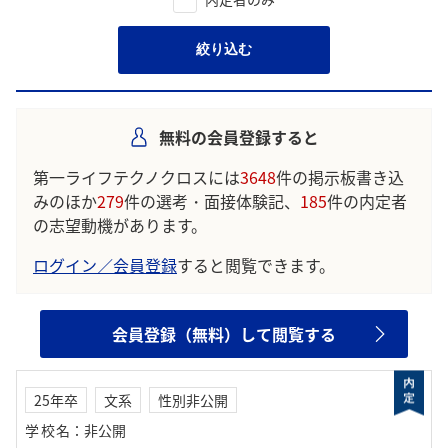
絞り込む
無料の会員登録すると
第一ライフテクノクロスには
3648
件の掲示板書き込
みのほか
279
件の選考・面接体験記、
185
件の内定者
の志望動機があります。
ログイン／会員登録
すると閲覧できます。
会員登録（無料）して閲覧する
25年卒
文系
性別非公開
学校名
：
非公開