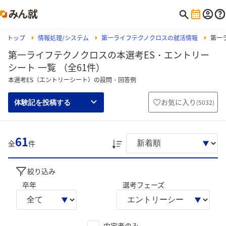
トップ
情報処理/システム
第一ライフテクノクロスの就活情報
第一
第一ライフテクノクロスの本選考ES・エントリー
シート 一覧 （全61件）
本選考ES（エントリーシート）の設問・回答例
お気に入り
(
5032
)
体験記を投稿する
61
全
件
絞り込み
卒年
選考フェーズ
内定者のみ