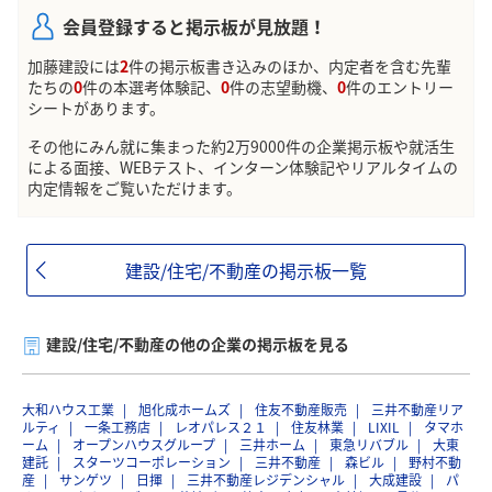
会員登録すると掲示板が見放題！
加藤建設には
2
件の掲示板書き込みのほか、内定者を含む先輩
たちの
0
件の本選考体験記、
0
件の志望動機、
0
件のエントリー
シートがあります。
その他にみん就に集まった約2万9000件の企業掲示板や就活生
による面接、WEBテスト、インターン体験記やリアルタイムの
内定情報をご覧いただけます。
建設/住宅/不動産の掲示板一覧
建設/住宅/不動産の他の企業の掲示板を見る
大和ハウス工業
旭化成ホームズ
住友不動産販売
三井不動産リア
ルティ
一条工務店
レオパレス２１
住友林業
LIXIL
タマホ
ーム
オープンハウスグループ
三井ホーム
東急リバブル
大東
建託
スターツコーポレーション
三井不動産
森ビル
野村不動
産
サンゲツ
日揮
三井不動産レジデンシャル
大成建設
パ