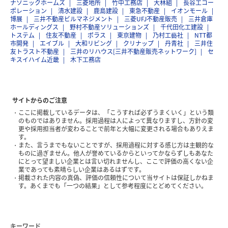
ナソニックホームズ
三菱地所
竹中工務店
大林組
長谷工コー
ポレーション
清水建設
鹿島建設
東急不動産
イオンモール
博展
三井不動産ビルマネジメント
三菱UFJ不動産販売
三井倉庫
ホールディングス
野村不動産ソリューションズ
千代田化工建設
トステム
住友不動産
ポラス
東京建物
乃村工藝社
NTT都
市開発
エイブル
大和リビング
クリナップ
丹青社
三井住
友トラスト不動産
三井のリハウス[三井不動産販売ネットワーク]
セ
キスイハイム近畿
木下工務店
サイトからのご注意
ここに掲載しているデータは、「こうすれば必ずうまくいく」という類
のものではありません。採用過程は人によって異なりますし、方針の変
更や採用担当者が変わることで前年と大幅に変更される場合もありえま
す。
また、言うまでもないことですが、採用過程に対する感じ方は主観的な
ものに過ぎません。他人が誉めているからといってかならずしもあなた
にとって望ましい企業とは言い切れませんし、ここで評価の高くない企
業であっても素晴らしい企業はあるはずです。
掲載された内容の真偽、評価の信頼性について当サイトは保証しかねま
す。あくまでも「一つの結果」として参考程度にとどめてください。
キーワード