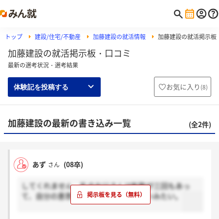
トップ
建設/住宅/不動産
加藤建設の就活情報
加藤建設の就活掲示板
加藤建設の就活掲示板・口コミ
最新の選考状況・選考結果
お気に入り
(
8
)
体験記を投稿する
加藤建設の最新の書き込み一覧
(全2件)
あず
(08卒)
さん
してくれません。私のお父さんは転勤が三回もあっ
て、自分の意思じゃあまり決められないみたい。