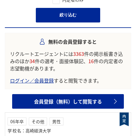
絞り込む
無料の会員登録すると
リクルートエージェントには
3363
件の掲示板書き込
みのほか
34
件の選考・面接体験記、
16
件の内定者の
志望動機があります。
ログイン／会員登録
すると閲覧できます。
会員登録（無料）して閲覧する
06年卒
その他
男性
学校名
：
高崎経済大学