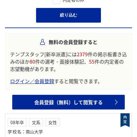
絞り込む
無料の会員登録すると
テンプスタッフ[新卒派遣]には
2379
件の掲示板書き込
みのほか
80
件の選考・面接体験記、
55
件の内定者の
志望動機があります。
ログイン／会員登録
すると閲覧できます。
会員登録（無料）して閲覧する
08年卒
文系
女性
学校名
：
南山大学