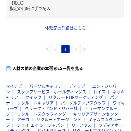
【形式】
指定の用紙に手で記入
体験記の詳細はこちら
1
人材の他の企業の本選考ES一覧を見る
マイナビ
パーソルキャリア
ディップ
エン・ジャパ
ン
スタッフサービス・ホールディングス
レイス
ネオキ
ャリア
クイック
リクルートHRマーケティング
パソ
ナ
リクルートキャリア
パーソルテンプスタッフ
ワイキ
ューブ
クリーク・アンド・リバー社
ヒューマングルー
プ
リクルートスタッフィング
キャリアデザインセンタ
ー
アデコ
リクルートエージェント
キャムコムグルー
プ
ジェイ エイ シージャパン
リーフラス
ラディアホー
ルディングス
パソナグループ
リクルートマネジメントソ