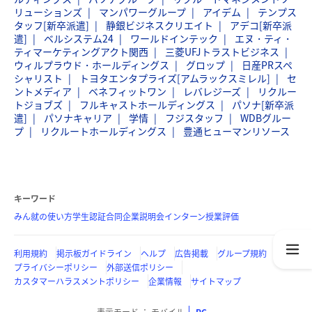
リューションズ
マンパワーグループ
アイデム
テンプス
タッフ[新卒派遣]
静銀ビジネスクリエイト
アデコ[新卒派
遣]
ベルシステム24
ワールドインテック
エヌ・ティ・
ティマーケティングアクト関西
三菱UFJトラストビジネス
ウィルプラウド・ホールディングス
グロップ
日産PRスペ
シャリスト
トヨタエンタプライズ[アムラックスミレル]
セ
ントメディア
ベネフィットワン
レバレジーズ
リクルー
トジョブズ
フルキャストホールディングス
パソナ[新卒派
遣]
パソナキャリア
学情
フジスタッフ
WDBグルー
プ
リクルートホールディングス
豊通ヒューマンリソース
キーワード
みん就の使い方
学生認証
合同企業説明会
インターン
授業評価
利用規約
掲示板ガイドライン
ヘルプ
広告掲載
グループ規約
プライバシーポリシー
外部送信ポリシー
カスタマーハラスメントポリシー
企業情報
サイトマップ