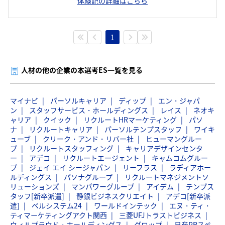
体験記の詳細はこちら
1
人材の他の企業の本選考ES一覧を見る
マイナビ
パーソルキャリア
ディップ
エン・ジャパ
ン
スタッフサービス・ホールディングス
レイス
ネオキ
ャリア
クイック
リクルートHRマーケティング
パソ
ナ
リクルートキャリア
パーソルテンプスタッフ
ワイキ
ューブ
クリーク・アンド・リバー社
ヒューマングルー
プ
リクルートスタッフィング
キャリアデザインセンタ
ー
アデコ
リクルートエージェント
キャムコムグルー
プ
ジェイ エイ シージャパン
リーフラス
ラディアホー
ルディングス
パソナグループ
リクルートマネジメントソ
リューションズ
マンパワーグループ
アイデム
テンプス
タッフ[新卒派遣]
静銀ビジネスクリエイト
アデコ[新卒派
遣]
ベルシステム24
ワールドインテック
エヌ・ティ・
ティマーケティングアクト関西
三菱UFJトラストビジネス
ウィルプラウド・ホールディングス
グロップ
日産PRスペ