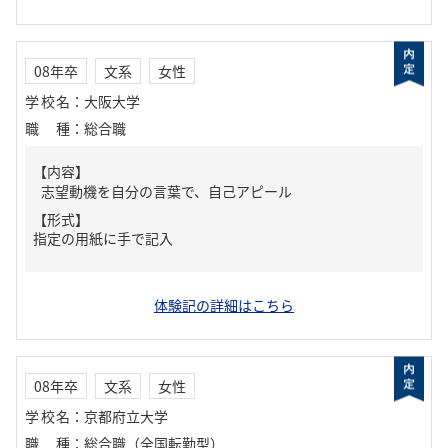
08年卒
文系
女性
学校名
：
大阪大学
職種
：
総合職
【内容】
志望動機を自分の言葉で、自己アピール
【形式】
指定の用紙に手で記入
体験記の詳細はこちら
08年卒
文系
女性
学校名
：
京都府立大学
職種
：
総合職（全国転勤型）