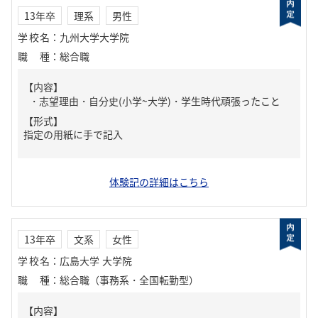
13年卒
理系
男性
学校名
：
九州大学大学院
職種
：
総合職
【内容】
・志望理由・自分史(小学~大学)・学生時代頑張ったこと
【形式】
指定の用紙に手で記入
体験記の詳細はこちら
13年卒
文系
女性
学校名
：
広島大学 大学院
職種
：
総合職（事務系・全国転勤型）
【内容】