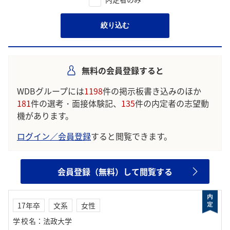
絞り込む
無料の会員登録すると
WDBグループには
1198
件の掲示板書き込みのほか
181
件の選考・面接体験記、
135
件の内定者の志望動
機があります。
ログイン／会員登録
すると閲覧できます。
会員登録（無料）して閲覧する
17年卒
文系
女性
学校名
：
法政大学