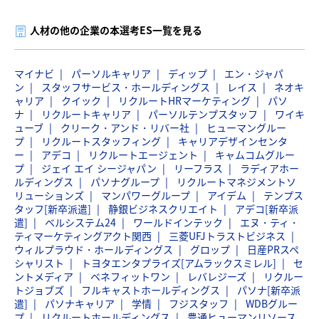
人材の他の企業の本選考ES一覧を見る
マイナビ
パーソルキャリア
ディップ
エン・ジャパ
ン
スタッフサービス・ホールディングス
レイス
ネオキ
ャリア
クイック
リクルートHRマーケティング
パソ
ナ
リクルートキャリア
パーソルテンプスタッフ
ワイキ
ューブ
クリーク・アンド・リバー社
ヒューマングルー
プ
リクルートスタッフィング
キャリアデザインセンタ
ー
アデコ
リクルートエージェント
キャムコムグルー
プ
ジェイ エイ シージャパン
リーフラス
ラディアホー
ルディングス
パソナグループ
リクルートマネジメントソ
リューションズ
マンパワーグループ
アイデム
テンプス
タッフ[新卒派遣]
静銀ビジネスクリエイト
アデコ[新卒派
遣]
ベルシステム24
ワールドインテック
エヌ・ティ・
ティマーケティングアクト関西
三菱UFJトラストビジネス
ウィルプラウド・ホールディングス
グロップ
日産PRスペ
シャリスト
トヨタエンタプライズ[アムラックスミレル]
セ
ントメディア
ベネフィットワン
レバレジーズ
リクルー
トジョブズ
フルキャストホールディングス
パソナ[新卒派
遣]
パソナキャリア
学情
フジスタッフ
WDBグルー
プ
リクルートホールディングス
豊通ヒューマンリソース