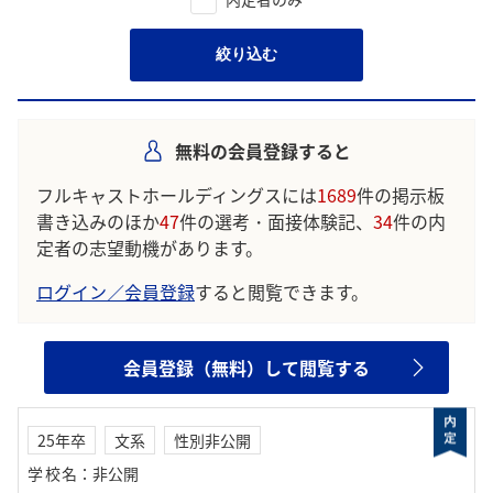
絞り込む
無料の会員登録すると
フルキャストホールディングスには
1689
件の掲示板
書き込みのほか
47
件の選考・面接体験記、
34
件の内
定者の志望動機があります。
ログイン／会員登録
すると閲覧できます。
会員登録（無料）して閲覧する
25年卒
文系
性別非公開
学校名
：
非公開