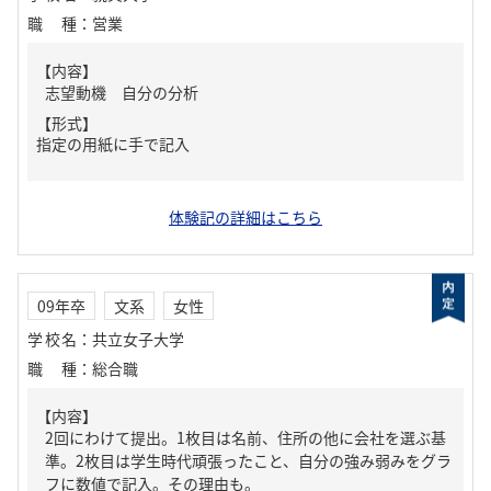
職種
：
営業
【内容】
志望動機 自分の分析
【形式】
指定の用紙に手で記入
体験記の詳細はこちら
09年卒
文系
女性
学校名
：
共立女子大学
職種
：
総合職
【内容】
2回にわけて提出。1枚目は名前、住所の他に会社を選ぶ基
準。2枚目は学生時代頑張ったこと、自分の強み弱みをグラ
フに数値で記入。その理由も。