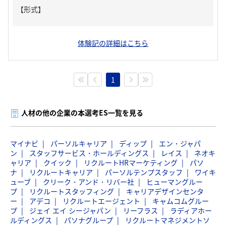
【形式】
体験記の詳細はこちら
1
人材の他の企業の本選考ES一覧を見る
マイナビ
パーソルキャリア
ディップ
エン・ジャパ
ン
スタッフサービス・ホールディングス
レイス
ネオキ
ャリア
クイック
リクルートHRマーケティング
パソ
ナ
リクルートキャリア
パーソルテンプスタッフ
ワイキ
ューブ
クリーク・アンド・リバー社
ヒューマングルー
プ
リクルートスタッフィング
キャリアデザインセンタ
ー
アデコ
リクルートエージェント
キャムコムグルー
プ
ジェイ エイ シージャパン
リーフラス
ラディアホー
ルディングス
パソナグループ
リクルートマネジメントソ