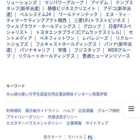
リューションズ
マンパワーグループ
アイデム
テンプス
タッフ[新卒派遣]
静銀ビジネスクリエイト
アデコ[新卒派
遣]
ベルシステム24
ワールドインテック
エヌ・ティ・
ティマーケティングアクト関西
三菱UFJトラストビジネス
ウィルプラウド・ホールディングス
グロップ
日産PRスペ
シャリスト
トヨタエンタプライズ[アムラックスミレル]
セ
ントメディア
ベネフィットワン
レバレジーズ
リクルー
トジョブズ
フルキャストホールディングス
パソナ[新卒派
遣]
パソナキャリア
学情
フジスタッフ
WDBグルー
プ
リクルートホールディングス
豊通ヒューマンリソース
キーワード
みん就の使い方
学生認証
合同企業説明会
インターン
授業評価
利用規約
掲示板ガイドライン
ヘルプ
広告掲載
グループ規約
プライバシーポリシー
外部送信ポリシー
カスタマーハラスメントポリシー
企業情報
サイトマップ
表示モード
モバイル
PC