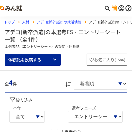
トップ
人材
アデコ[新卒派遣]の就活情報
アデコ[新卒派遣]のエント
アデコ[新卒派遣]の本選考ES・エントリーシート
一覧 （全4件）
本選考ES（エントリーシート）の設問・回答例
お気に入り
(
1586
)
体験記を投稿する
4
全
件
絞り込み
卒年
選考フェーズ
内定者のみ