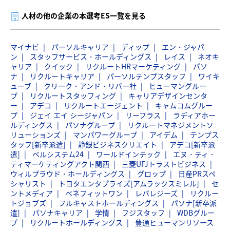
人材の他の企業の本選考ES一覧を見る
マイナビ
パーソルキャリア
ディップ
エン・ジャパ
ン
スタッフサービス・ホールディングス
レイス
ネオキ
ャリア
クイック
リクルートHRマーケティング
パソ
ナ
リクルートキャリア
パーソルテンプスタッフ
ワイキ
ューブ
クリーク・アンド・リバー社
ヒューマングルー
プ
リクルートスタッフィング
キャリアデザインセンタ
ー
アデコ
リクルートエージェント
キャムコムグルー
プ
ジェイ エイ シージャパン
リーフラス
ラディアホー
ルディングス
パソナグループ
リクルートマネジメントソ
リューションズ
マンパワーグループ
アイデム
テンプス
タッフ[新卒派遣]
静銀ビジネスクリエイト
アデコ[新卒派
遣]
ベルシステム24
ワールドインテック
エヌ・ティ・
ティマーケティングアクト関西
三菱UFJトラストビジネス
ウィルプラウド・ホールディングス
グロップ
日産PRスペ
シャリスト
トヨタエンタプライズ[アムラックスミレル]
セ
ントメディア
ベネフィットワン
レバレジーズ
リクルー
トジョブズ
フルキャストホールディングス
パソナ[新卒派
遣]
パソナキャリア
学情
フジスタッフ
WDBグルー
プ
リクルートホールディングス
豊通ヒューマンリソース