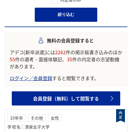
絞り込む
無料の会員登録すると
アデコ[新卒派遣]には
2262
件の掲示板書き込みのほか
55
件の選考・面接体験記、
35
件の内定者の志望動機
があります。
ログイン／会員登録
すると閲覧できます。
会員登録（無料）して閲覧する
10年卒
その他
女性
学校名
：
清泉女子大学