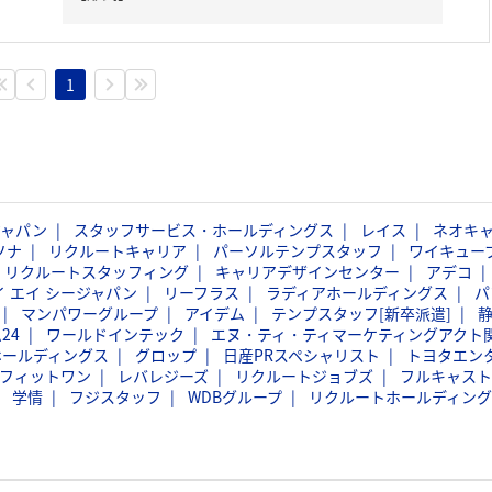
1
ジャパン
スタッフサービス・ホールディングス
レイス
ネオキ
ソナ
リクルートキャリア
パーソルテンプスタッフ
ワイキュー
リクルートスタッフィング
キャリアデザインセンター
アデコ
イ エイ シージャパン
リーフラス
ラディアホールディングス
パ
マンパワーグループ
アイデム
テンプスタッフ[新卒派遣]
24
ワールドインテック
エヌ・ティ・ティマーケティングアクト
ホールディングス
グロップ
日産PRスペシャリスト
トヨタエン
フィットワン
レバレジーズ
リクルートジョブズ
フルキャスト
学情
フジスタッフ
WDBグループ
リクルートホールディング