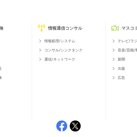
険
情報通信コンサル
マスコ
情報処理/システム
テレビ/ラ
コンサル/シンクタンク
音楽/芸能/
通信/ネットワーク
新聞
社
出版
険
広告
等