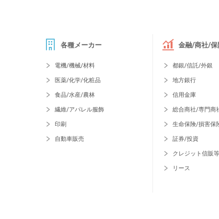
各種メーカー
金融/商社/保
電機/機械/材料
都銀/信託/外銀
医薬/化学/化粧品
地方銀行
食品/水産/農林
信用金庫
繊維/アパレル服飾
総合商社/専門商
印刷
生命保険/損害保
自動車販売
証券/投資
クレジット信販
リース