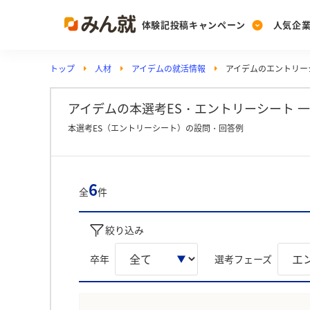
体験記投稿キャンペーン
人気企
トップ
人材
アイデムの就活情報
アイデムのエントリー
Post
Ranking
PickUp
投稿する
ランキングを見る
注目の企業特集
アイデムの本選考ES・エントリーシート 一
本選考ES（エントリーシート）の設問・回答例
Vote
投票する
6
全
件
動画で知ろう！業界・
絞り込み
卒年
選考フェーズ