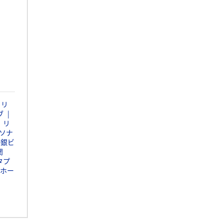
ャリ
ブ
リ
ソナ
静銀ビ
関
タプ
ホー