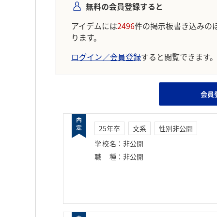
無料の会員登録すると
アイデムには
2496
件の掲示板書き込みの
ります。
ログイン／会員登録
すると閲覧できます
会員
25年卒
文系
性別非公開
学校名
：
非公開
職種
：
非公開