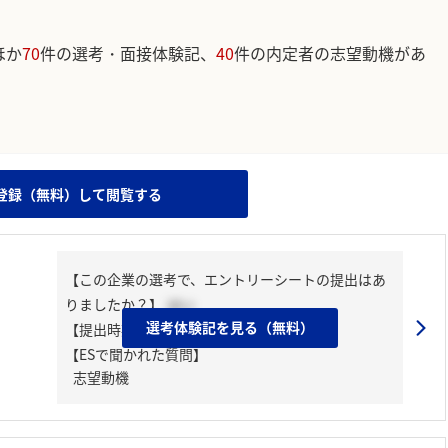
ほか
70
件の選考・面接体験記、
40
件の内定者の志望動機があ
。
登録（無料）して閲覧する
【この企業の選考で、エントリーシートの提出はあ
りましたか？】
はい
選考体験記を見る（無料）
【提出時期】
2024年02月中旬
【ESで聞かれた質問】
志望動機