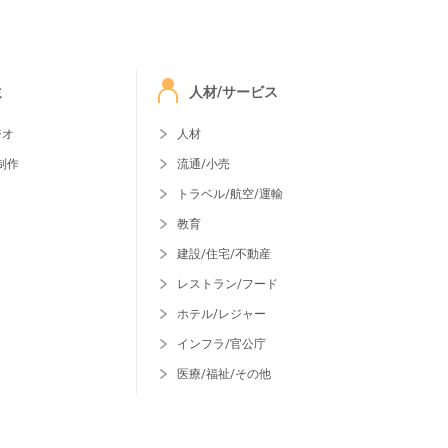
ミ
人材/サービス
ジオ
人材
制作
流通/小売
トラベル/航空/運輸
教育
建設/住宅/不動産
レストラン/フード
ホテル/レジャー
インフラ/官公庁
医療/福祉/その他