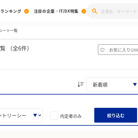
業ランキング
注目の企業・IT/DX特集
シート一覧
注目の企業特集
みんなのIT業界新卒就職人気企業ランキング
みんな
[27卒] 本選考体験記投稿キャンペーン
28卒 注目企業特集
27卒 注目企業特集
みんなのDX企業就職ブランド調査
覧 （全6件）
お気に入り
(
29
注目のIT・DX企業特集
28卒 IT・DX企業特集
27卒 IT・DX企業特集
28卒
みんなのIT業界新卒就職人気企業ランキング
みんな
企業研究
絞り込む
内定者のみ