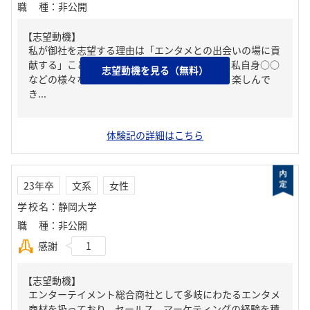
職種
：
非公開
【志望動機】
私が御社を志望する理由は「エンタメとの出会いの場に貢
献する」ことを実現したいと考えたからです。私自身○○
志望動機を見る（無料）
などの様々なエンタメを通して日常生活をより楽しんで
き...
体験記の詳細はこちら
23年卒
文系
女性
学校名
：
静岡大学
職種
：
非公開
感謝
1
【志望動機】
エンターテイメント総合商社として多岐にわたるエンタメ
商材を扱っており、セールス、マーケティングの経験を積