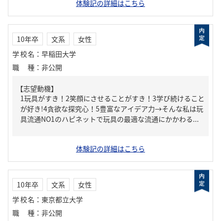
体験記の詳細はこちら
10年卒
文系
女性
学校名
：
早稲田大学
職種
：
非公開
【志望動機】
1玩具がすき！2笑顔にさせることがすき！3学び続けること
が好き!4貪欲な探究心！5豊富なアイデア力→そんな私は玩
具流通NO1のハピネットで玩具の最適な流通にかかわる...
体験記の詳細はこちら
10年卒
文系
女性
学校名
：
東京都立大学
職種
：
非公開