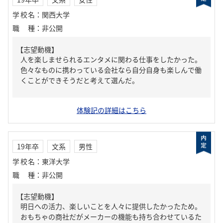
学校名
：
関西大学
職種
：
非公開
【志望動機】
人を楽しませられるエンタメに関わる仕事をしたかった。
色々なものに携わっている会社なら自分自身も楽しんで働
くことができそうだと考えて選んだ。
体験記の詳細はこちら
19年卒
文系
男性
学校名
：
東洋大学
職種
：
非公開
【志望動機】
明日への活力、楽しいことを人々に提供したかったため。
おもちゃの商社だがメーカーの機能も持ち合わせているた