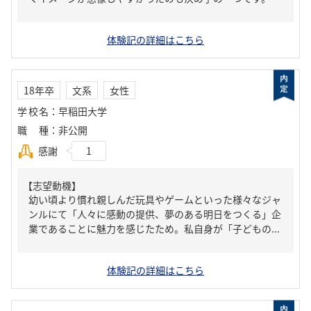
体験記の詳細はこちら
18年卒
文系
女性
学校名
：
早稲田大学
職種
：
非公開
感謝
1
【志望動機】
幼い頃より慣れ親しんだ玩具やゲームといった様々なジャ
ンルにて「人々に感動の提供、夢のある明日をつくる」企
業であることに魅力を感じたため。私自身が「子どもの...
体験記の詳細はこちら