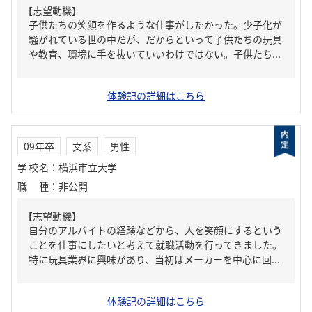
【志望動機】
子供たちの笑顔を作るような仕事がしたかった。少子化が
騒がれている世の中だが、だからといって子供たちの玩具
や教育、環境に手を抜いていいわけではない。子供たち...
体験記の詳細はこちら
09年卒
文系
男性
学校名
：
横浜市立大学
職種
：
非公開
【志望動機】
自分のアルバイトの経験などから、人を笑顔にするという
ことを仕事にしたいと考えて就職活動を行ってきました。
特に玩具業界に興味があり、当初はメーカーを中心に回...
体験記の詳細はこちら