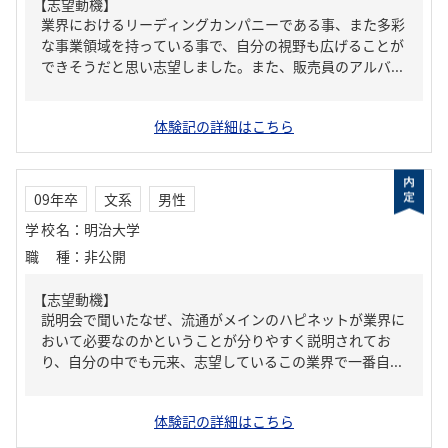
【志望動機】
業界におけるリーディングカンパニーである事、また多彩
な事業領域を持っている事で、自分の視野も広げることが
できそうだと思い志望しました。また、販売員のアルバ...
体験記の詳細はこちら
09年卒
文系
男性
学校名
：
明治大学
職種
：
非公開
【志望動機】
説明会で聞いたなぜ、流通がメインのハピネットが業界に
おいて必要なのかということが分りやすく説明されてお
り、自分の中でも元来、志望しているこの業界で一番自...
体験記の詳細はこちら