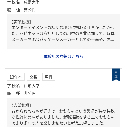
学校名
：
成蹊大学
職種
：
非公開
【志望動機】
エンターテイメントの様々な部分に携わる仕事がしたかっ
た。ハピネットは商社としての川中の事業に加えて、玩具
メーカーやDVDパッケージメーカーとしての一面や、ネ...
体験記の詳細はこちら
13年卒
文系
男性
学校名
：
山形大学
職種
：
非公開
【志望動機】
昔からおもちゃが好きで、おもちゃという製品が持つ特殊
な性質に興味がありました。就職活動をする上でおもちゃ
でより多くの人を楽しませたいと考え志望しました。