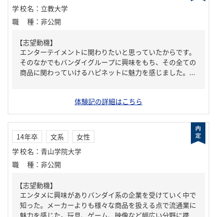
学校名
：
立教大学
職種
：
非公開
【志望動機】
エンターテイメントに関わりたいと思っていたからです。
そのなかでもバンダイグループに興味をもち、その全ての
商品に関わっていけるハピネットに魅力を感じました。...
体験記の詳細はこちら
14年卒
文系
女性
学校名
：
青山学院大学
職種
：
非公開
【志望動機】
エンタメに興味がありバンダイ系の企業を受けていく中で
知った。メーカーよりも様々な商品を扱える点で流通業に
魅力を感じた。玩具、ゲーム、映像など幅広い分野に携...