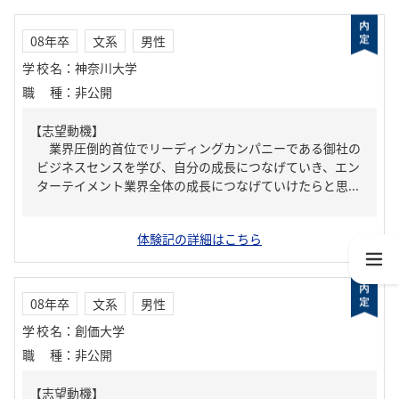
08年卒
文系
男性
学校名
：
神奈川大学
職種
：
非公開
【志望動機】
業界圧倒的首位でリーディングカンパニーである御社の
ビジネスセンスを学び、自分の成長につなげていき、エン
ターテイメント業界全体の成長につなげていけたらと思...
体験記の詳細はこちら
08年卒
文系
男性
学校名
：
創価大学
職種
：
非公開
【志望動機】