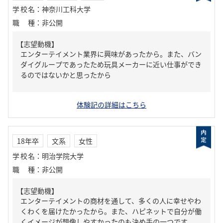
学校名
：
神奈川工科大学
職種
：
非公開
【志望動機】
エンターテイメント業界に興味があったから。また、バン
ダイグループであったため玩具メーカーに近い仕事ができ
るのではないかと思ったから
体験記の詳細はこちら
18年卒
文系
女性
学校名
：
明治学院大学
職種
：
非公開
【志望動機】
エンターテイメントの商材を通して、多くの人に幸せやわ
くわくを届けたかったから。また、ハピネットで自分が働
くイメージが想像しやすかったのも決め手の一つです。