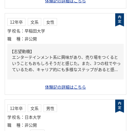
体験記の詳細はこちら
12年卒
文系
女性
学校名
：
早稲田大学
職種
：
非公開
【志望動機】
エンターテインメント系に興味があり、売り場をつくると
いうこともおもしろそうだと感じた。また、3つの柱でやっ
ているため、キャリア的にも多様なステップがあると感...
体験記の詳細はこちら
12年卒
文系
男性
学校名
：
日本大学
職種
：
非公開