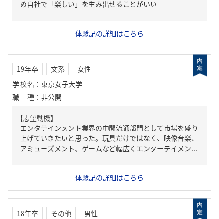
め自社で「楽しい」を生み出せることがいい
体験記の詳細はこちら
19年卒
文系
女性
学校名
：
東京女子大学
職種
：
非公開
【志望動機】
エンタテインメント業界の中間流通部門として市場を盛り
上げていきたいと思った。玩具だけではなく、映像音楽、
アミューズメント、ゲームなど幅広くエンターテイメン...
体験記の詳細はこちら
18年卒
その他
男性