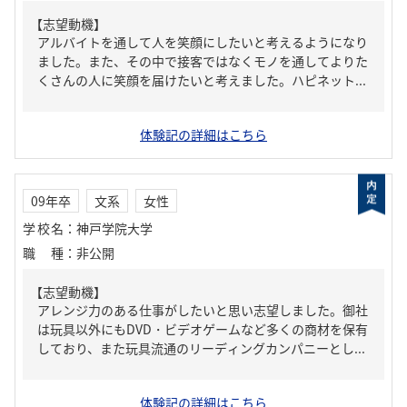
【志望動機】
アルバイトを通して人を笑顔にしたいと考えるようになり
ました。また、その中で接客ではなくモノを通してよりた
くさんの人に笑顔を届けたいと考えました。ハピネット...
体験記の詳細はこちら
09年卒
文系
女性
学校名
：
神戸学院大学
職種
：
非公開
【志望動機】
アレンジ力のある仕事がしたいと思い志望しました。御社
は玩具以外にもDVD・ビデオゲームなど多くの商材を保有
しており、また玩具流通のリーディングカンパニーとし...
体験記の詳細はこちら