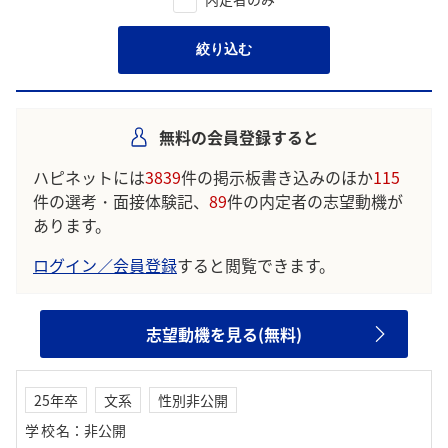
絞り込む
無料の会員登録すると
ハピネットには
3839
件の掲示板書き込みのほか
115
件の選考・面接体験記、
89
件の内定者の志望動機が
あります。
ログイン／会員登録
すると閲覧できます。
志望動機を見る(無料)
25年卒
文系
性別非公開
学校名
：
非公開