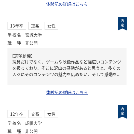
体験記の詳細はこちら
13年卒
理系
女性
学校名
：
宮城大学
職種
：
非公開
【志望動機】
玩具だけでなく、ゲームや映像作品など幅広いコンテンツ
を扱っており、そこに沢山の感動があると思うと、多くの
人々にそのコンテンツの魅力を広めたい、そして感動を...
体験記の詳細はこちら
12年卒
文系
女性
学校名
：
成蹊大学
職種
：
非公開