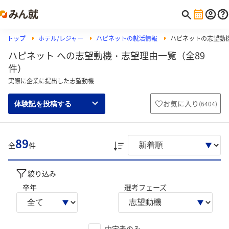
トップ
ホテル/レジャー
ハピネットの就活情報
ハピネットの志望動
ハピネット への志望動機・志望理由一覧（全89
件）
実際に企業に提出した志望動機
お気に入り
(
6404
)
体験記を投稿する
89
全
件
絞り込み
卒年
選考フェーズ
内定者のみ