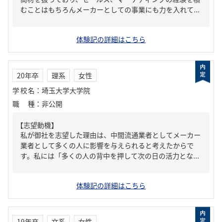
むことはもちろんメーカーとしての事業にも力を入れて...
体験記の詳細はこちら
20年卒
理系
女性
学校名
：
埼玉大学大学院
職種
：
非公開
【志望動機】
私が御社を志望した理由は、中間流通業者としてメーカー
業者として多くの人に影響を与えられると考えたからで
す。私には「多くの人の背中を押して次の日の活力とな...
体験記の詳細はこちら
19年卒
文系
女性