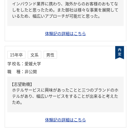
インバウンド業界に携わり、海外からのお客様のおもてな
しをしたと思ったため。また御社は様々な事業を展開して
いるため、幅広いアプローチが可能だと思った。
体験記の詳細はこちら
15年卒
文系
男性
学校名
：
愛媛大学
職種
：
非公開
【志望動機】
ホテルサービスに興味があったことと三つのブランドのホ
テルがあり、幅広いサービスをすることが出来ると考えた
ため。
体験記の詳細はこちら