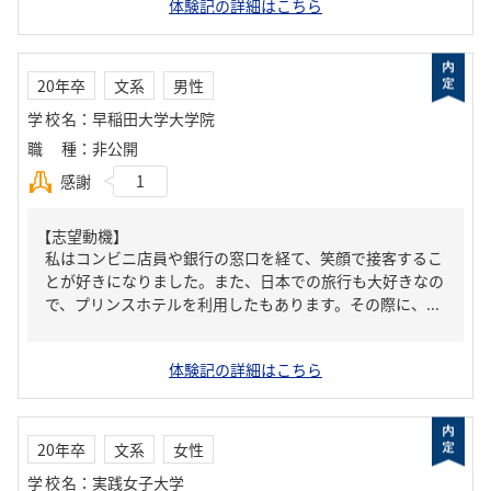
体験記の詳細はこちら
20年卒
文系
男性
学校名
：
早稲田大学大学院
職種
：
非公開
感謝
1
【志望動機】
私はコンビニ店員や銀行の窓口を経て、笑顔で接客するこ
とが好きになりました。また、日本での旅行も大好きなの
で、プリンスホテルを利用したもあります。その際に、...
体験記の詳細はこちら
20年卒
文系
女性
学校名
：
実践女子大学