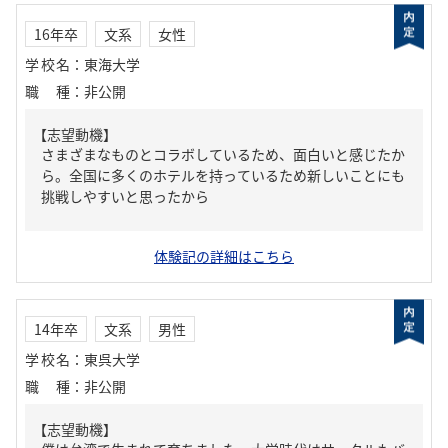
16年卒
文系
女性
学校名
：
東海大学
職種
：
非公開
【志望動機】
さまざまなものとコラボしているため、面白いと感じたか
ら。全国に多くのホテルを持っているため新しいことにも
挑戦しやすいと思ったから
体験記の詳細はこちら
14年卒
文系
男性
学校名
：
東呉大学
職種
：
非公開
【志望動機】