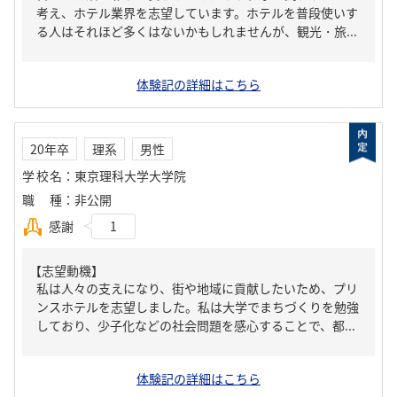
考え、ホテル業界を志望しています。ホテルを普段使いす
る人はそれほど多くはないかもしれませんが、観光・旅...
体験記の詳細はこちら
20年卒
理系
男性
学校名
：
東京理科大学大学院
職種
：
非公開
感謝
1
【志望動機】
私は人々の支えになり、街や地域に貢献したいため、プリ
ンスホテルを志望しました。私は大学でまちづくりを勉強
しており、少子化などの社会問題を感心することで、都...
体験記の詳細はこちら