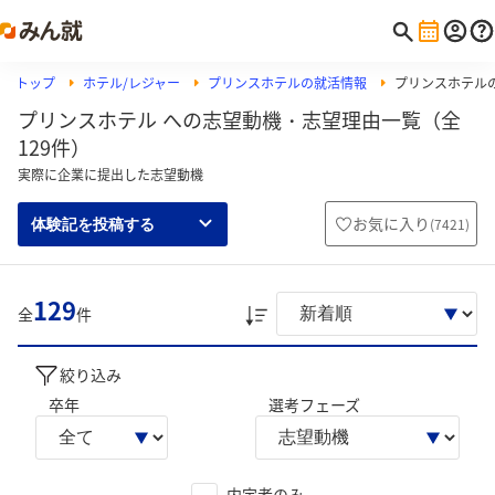
トップ
ホテル/レジャー
プリンスホテルの就活情報
プリンスホテル
プリンスホテル への志望動機・志望理由一覧（全
129件）
実際に企業に提出した志望動機
お気に入り
(
7421
)
体験記を投稿する
129
全
件
絞り込み
卒年
選考フェーズ
内定者のみ