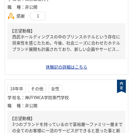
職種
：
非公開
感謝
1
【志望動機】
西武ホールディングスの中のプリンスホテルという存在に
将来性を感じたため。今後、社会ニーズに合わせたホテル
ブランド展開も計画されており、新しい企画やサービス...
体験記の詳細はこちら
18年卒
その他
女性
学校名
：
神戸YMCA学院専門学校
職種
：
非公開
【志望動機】
3つのブランドを持っているので富裕層～ファミリー層まで
の全てのお客様に一流のサービスができると思った事と新