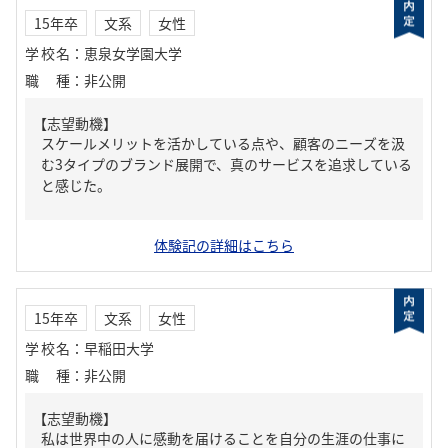
15年卒
文系
女性
学校名
：
恵泉女学園大学
職種
：
非公開
【志望動機】
スケールメリットを活かしている点や、顧客のニーズを汲
む3タイプのブランド展開で、真のサービスを追求している
と感じた。
体験記の詳細はこちら
15年卒
文系
女性
学校名
：
早稲田大学
職種
：
非公開
【志望動機】
私は世界中の人に感動を届けることを自分の生涯の仕事に