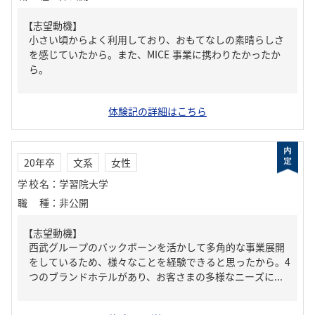
【志望動機】
小さい頃からよく利用しており、おもてなしの素晴らしさ
を感じていたから。また、MICE 事業に携わりたかったか
ら。
体験記の詳細はこちら
20年卒
文系
女性
学校名
：
学習院大学
職種
：
非公開
【志望動機】
西武グループのバックボーンを活かして多角的な事業展開
をしているため、様々なことを経験できると思ったから。4
つのブランドホテルがあり、お客さまの多様なニーズに...