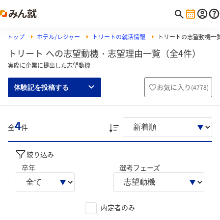
トップ
ホテル/レジャー
トリートの就活情報
トリートの志望動機一
トリート への志望動機・志望理由一覧（全4件）
実際に企業に提出した志望動機
お気に入り
(
4778
)
体験記を投稿する
4
全
件
絞り込み
卒年
選考フェーズ
内定者のみ