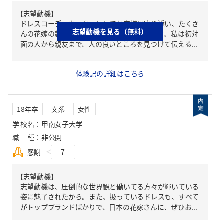
【志望動機】
ドレスコーディネーターとしてお客様に寄り添い、たくさ
志望動機を見る（無料）
んの花嫁の魅力と笑顔を引き出したいからです。私は初対
面の人から親友まで、人の良いところを見つけて伝える...
体験記の詳細はこちら
18年卒
文系
女性
学校名
：
甲南女子大学
職種
：
非公開
感謝
7
【志望動機】
志望動機は、圧倒的な世界観と働いてる方々が輝いている
姿に魅了されたから。また、扱っているドレスも、すべて
がトップブランドばかりで、日本の花嫁さんに、ぜひお...