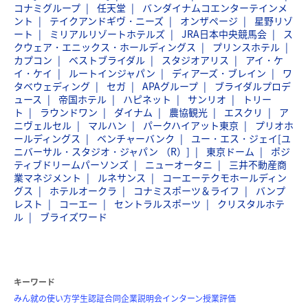
コナミグループ
任天堂
バンダイナムコエンターテインメ
ント
テイクアンドギヴ・ニーズ
オンザページ
星野リゾ
ート
ミリアルリゾートホテルズ
JRA日本中央競馬会
ス
クウェア・エニックス・ホールディングス
プリンスホテル
カプコン
ベストブライダル
スタジオアリス
アイ・ケ
イ・ケイ
ルートインジャパン
ディアーズ・ブレイン
ワ
タベウェディング
セガ
APAグループ
ブライダルプロデ
ュース
帝国ホテル
ハピネット
サンリオ
トリー
ト
ラウンドワン
ダイナム
農協観光
エスクリ
ア
ニヴェルセル
マルハン
パークハイアット東京
プリオホ
ールディングス
ベンチャーバンク
ユー・エス・ジェイ[ユ
ニバーサル・スタジオ・ジャパン （R）]
東京ドーム
ポジ
ティブドリームパーソンズ
ニューオータニ
三井不動産商
業マネジメント
ルネサンス
コーエーテクモホールディン
グス
ホテルオークラ
コナミスポーツ＆ライフ
バンプ
レスト
コーエー
セントラルスポーツ
クリスタルホテ
ル
ブライズワード
キーワード
みん就の使い方
学生認証
合同企業説明会
インターン
授業評価