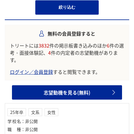
絞り込む
無料の会員登録すると
トリートには
3832
件の掲示板書き込みのほか
6
件の選
考・面接体験記、
4
件の内定者の志望動機がありま
す。
ログイン／会員登録
すると閲覧できます。
志望動機を見る(無料)
25年卒
文系
女性
学校名
：
非公開
職種
：
非公開