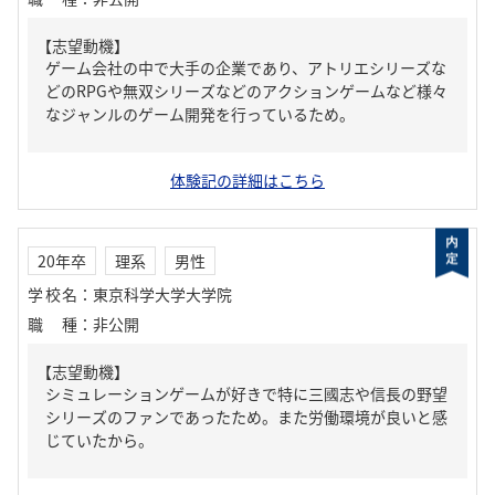
【志望動機】
ゲーム会社の中で大手の企業であり、アトリエシリーズな
どのRPGや無双シリーズなどのアクションゲームなど様々
なジャンルのゲーム開発を行っているため。
体験記の詳細はこちら
20年卒
理系
男性
学校名
：
東京科学大学大学院
職種
：
非公開
【志望動機】
シミュレーションゲームが好きで特に三國志や信長の野望
シリーズのファンであったため。また労働環境が良いと感
じていたから。