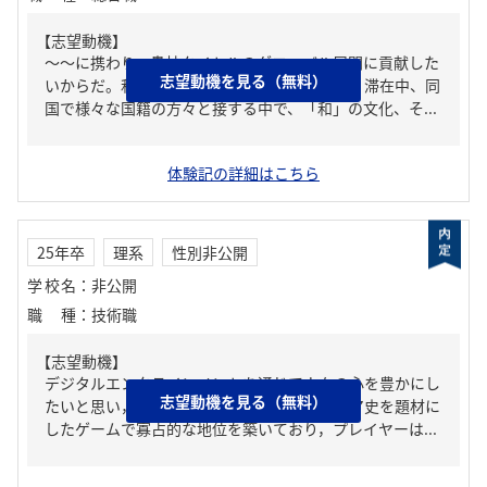
【志望動機】
～～に携わり、貴社タイトルのグローバル展開に貢献した
志望動機を見る（無料）
いからだ。私は〇〇へ間留学した経験がある。滞在中、同
国で様々な国籍の方々と接する中で、「和」の文化、そ...
体験記の詳細はこちら
25年卒
理系
性別非公開
学校名
：
非公開
職種
：
技術職
【志望動機】
デジタルエンタテインメントを通じて人々の心を豊かにし
志望動機を見る（無料）
たいと思い，志望いたしました．御社はアジア史を題材に
したゲームで寡占的な地位を築いており，プレイヤーは...