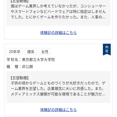
【志望動機】
僕はゲーム業界しか考えていなかったが、コンシューマー
やスマートフォンなどハードウェアは特に指定はしません
でした。とにかくゲームを作りたかった。また、人事の...
体験記の詳細はこちら
20年卒
理系
女性
学校名
：
東京都立大学大学院
職種
：
非公開
【志望動機】
子供の頃からゲームとものづくりが大好きだったので、ゲ
ーム業界を志望した。企業理念に大いに共感した。また、
メディアミックス展開が可能な環境であることが魅力だ...
体験記の詳細はこちら