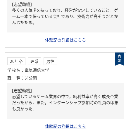
【志望動機】
多くの人気IPを持っており、経営が安定していること。ゲ
ーム一本で保っている会社であり、技術力が高そうだとか
んじたため。
体験記の詳細はこちら
20年卒
理系
男性
学校名
：
電気通信大学
職種
：
非公開
【志望動機】
志望しているゲーム業界の中で，純利益率が高く成長企業
だったから．また，インターンシップ参加時の社員の印象
も良かった．
体験記の詳細はこちら