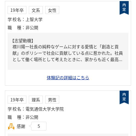
19年卒
文系
女性
学校名
：
上智大学
職種
：
非公開
【志望動機】
襟川陽一社長の純粋なゲームに対する愛情と「創造と貢
献」のポリシーで社会に貢献している点に惹かれた。社員
として働く場所として考えたときに、家からも近く最高...
体験記の詳細はこちら
19年卒
理系
男性
学校名
：
電気通信大学大学院
職種
：
非公開
感謝
5