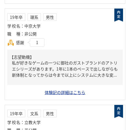
19年卒
理系
男性
学校名
：
中京大学
職種
：
非公開
感謝
1
【志望動機】
私が好きなゲームの一つに御社のガストブランドのアトリ
エシリーズがあります。1年に1本のペースで出しながらも
新体制となってからは今まで以上にシステムに大きな変...
体験記の詳細はこちら
19年卒
文系
男性
学校名
：
立教大学