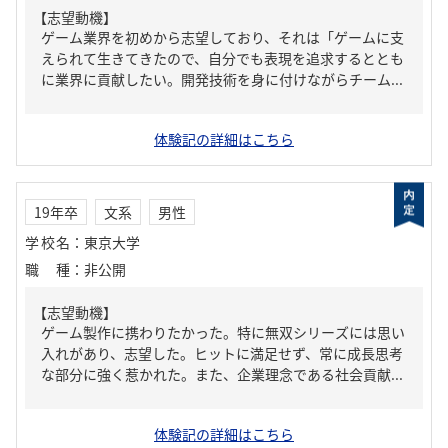
【志望動機】
ゲーム業界を初めから志望しており、それは「ゲームに支
えられて生きてきたので、自分でも表現を追求するととも
に業界に貢献したい。開発技術を身に付けながらチーム...
体験記の詳細はこちら
19年卒
文系
男性
学校名
：
東京大学
職種
：
非公開
【志望動機】
ゲーム製作に携わりたかった。特に無双シリーズには思い
入れがあり、志望した。ヒットに満足せず、常に成長思考
な部分に強く惹かれた。また、企業理念である社会貢献...
体験記の詳細はこちら