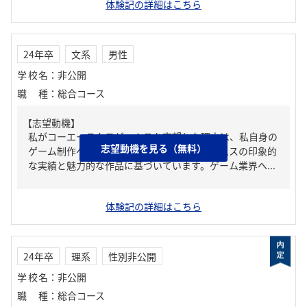
体験記の詳細はこちら
24年卒
文系
男性
学校名
：
非公開
職種
：
総合コース
【志望動機】
私がコーエーテクモゲームスを志望した理由は、私自身の
志望動機を見る（無料）
ゲーム制作への情熱と、コーエーテクモゲームスの印象的
な実績と魅力的な作品に基づいています。ゲーム業界へ...
体験記の詳細はこちら
24年卒
理系
性別非公開
学校名
：
非公開
職種
：
総合コース