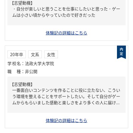
【志望動機】
・自分が楽しいと思うことを仕事にしたいと思った・ゲー
ムは小さい頃からやっていたので好きだった
体験記の詳細はこちら
20年卒
文系
女性
学校名
：
法政大学大学院
職種
：
非公開
【志望動機】
一番面白いコンテンツを作ることに役に立たない、こうい
う環境を整えることをサポートしたい。そして自分がゲー
ムからもらいました感動と楽しさをより多くの人に届け...
体験記の詳細はこちら