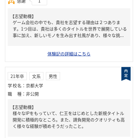
感謝
1
【志望動機】
ゲーム会社の中でも、貴社を志望する理由は２つありま
す。1つ目は、貴社は多くのタイトルを世界で展開している
事に加え、新しいモノを生み出す社風があり、様々な挑...
体験記の詳細はこちら
21年卒
文系
男性
学校名
：
京都大学
職種
：
非公開
【志望動機】
様々なIPをもっていて、仁王をはじめとした新規タイトル
開発に積極的なところ。また、請負開発のクオリティも高
く様々な経験が積めそうだったこと。