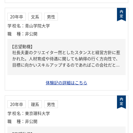
20年卒
文系
男性
学校名
：
青山学院大学
職種
：
非公開
【志望動機】
社長夫妻のクリエイター然としたスタンスと経営方針に惹
かれた。人材育成や待遇に関しても納得の行く方向性で、
目標に向かいスキルアップするのであればこの会社だと...
体験記の詳細はこちら
20年卒
理系
男性
学校名
：
東京理科大学
職種
：
非公開