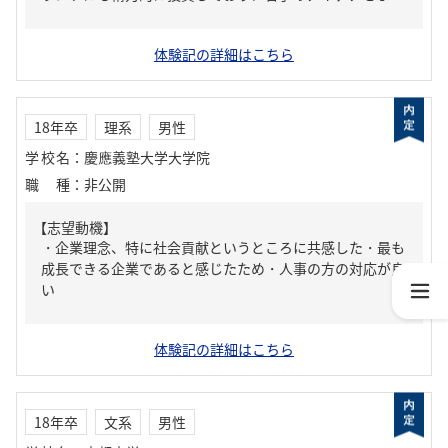
体験記の詳細はこちら
18年卒
理系
男性
学校名
：
慶應義塾大学大学院
職種
：
非公開
【志望動機】
・企業理念、特に社会貢献というところに共感した・最も
成長できる企業であると感じたため・人事の方の対応が良
い
体験記の詳細はこちら
18年卒
文系
男性