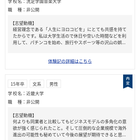
学校名
：
洗足学園音楽大学
職種
：
非公開
【志望動機】
経営理念である「人生にヨロコビを」にとても共感を持て
たからです。私は大学生活ので休日や空いた時間などを利
用して、パチンコを始め、旅行やスポーツ等の沢山の娯...
体験記の詳細はこちら
15年卒
文系
男性
学校名
：
近畿大学
職種
：
非公開
【志望動機】
何よりも同業者と比較してもビジネスモデルの多角化の意
欲が強く感じられたこと。そして圧倒的な企業規模で海外
進出の可能性も秘めていて今後の展望が期待できると思...