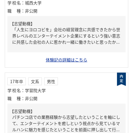
学校名
：
城西大学
職種
：
非公開
【志望動機】
「人生にヨロコビを」会社の経営理念に共感できたから世
界レベルのエンターテイメント企業にするという強い意志
に共感した会社の人に惹かれ一緒に働きたいと思ったか...
体験記の詳細はこちら
17年卒
文系
男性
学校名
：
学習院大学
職種
：
非公開
【志望動機】
パチンコ店での業務経験から志望したということを軸にし
て、エンターテイメントを癒しという視点から見ているマ
ルハンに魅力を感じたということを前面に押し出して行...