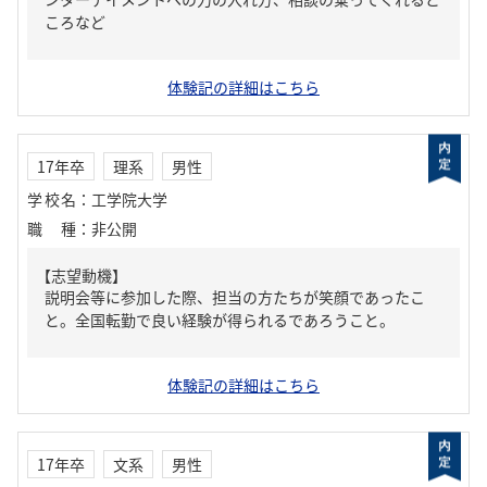
ころなど
体験記の詳細はこちら
17年卒
理系
男性
学校名
：
工学院大学
職種
：
非公開
【志望動機】
説明会等に参加した際、担当の方たちが笑顔であったこ
と。全国転勤で良い経験が得られるであろうこと。
体験記の詳細はこちら
17年卒
文系
男性