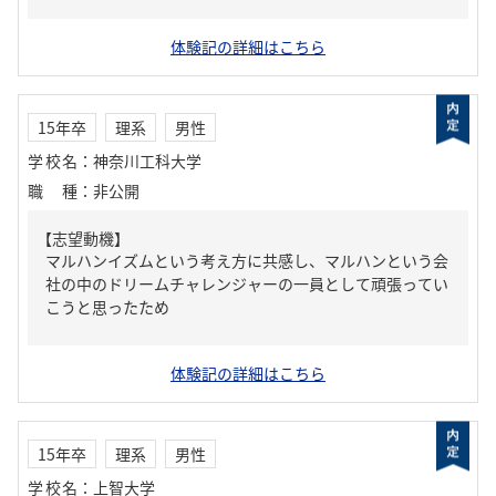
体験記の詳細はこちら
15年卒
理系
男性
学校名
：
神奈川工科大学
職種
：
非公開
【志望動機】
マルハンイズムという考え方に共感し、マルハンという会
社の中のドリームチャレンジャーの一員として頑張ってい
こうと思ったため
体験記の詳細はこちら
15年卒
理系
男性
学校名
：
上智大学