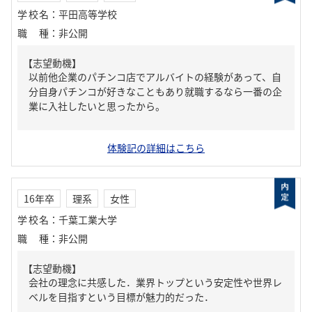
学校名
：
平田高等学校
職種
：
非公開
【志望動機】
以前他企業のパチンコ店でアルバイトの経験があって、自
分自身パチンコが好きなこともあり就職するなら一番の企
業に入社したいと思ったから。
体験記の詳細はこちら
16年卒
理系
女性
学校名
：
千葉工業大学
職種
：
非公開
【志望動機】
会社の理念に共感した．業界トップという安定性や世界レ
ベルを目指すという目標が魅力的だった．