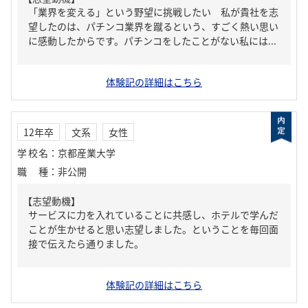
「業界を変える」という野望に挑戦したい 私が貴社を志
望したのは、パチンコ業界を蹴るという、すごく熱い思い
に感動したからです。パチンコをしたことがない私には...
体験記の詳細はこちら
12年卒
文系
女性
学校名
：
京都産業大学
職種
：
非公開
【志望動機】
サービスに力を入れていることに共感し、ホテルで学んだ
ことが生かせると思い志望しました。ということを毎回面
接で伝えたら通りました。
体験記の詳細はこちら