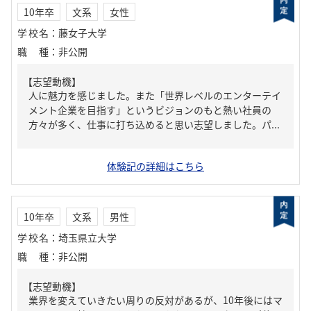
10年卒
文系
女性
学校名
：
藤女子大学
職種
：
非公開
【志望動機】
人に魅力を感じました。また「世界レベルのエンターテイ
メント企業を目指す」というビジョンのもと熱い社員の
方々が多く、仕事に打ち込めると思い志望しました。パ...
体験記の詳細はこちら
10年卒
文系
男性
学校名
：
埼玉県立大学
職種
：
非公開
【志望動機】
業界を変えていきたい周りの反対があるが、10年後にはマ