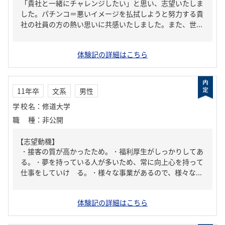
「貴社と一緒にチャレンジしたい」と思い、志望いたしま
した。パチンコ＝悪いイメージを払拭しようと努力する貴
社の社員の方の熱い思いに共感いたしました。また、世...
体験記の詳細はこちら
11年卒
文系
男性
学校名
：
修道大学
職種
：
非公開
【志望動機】
・接客の質が高かったため。・福利厚生がしっかりしてあ
る。・夢を持っている人が多いため、常に向上心を持って
仕事をしていけ る。・様々な事業があるので、様々な...
体験記の詳細はこちら