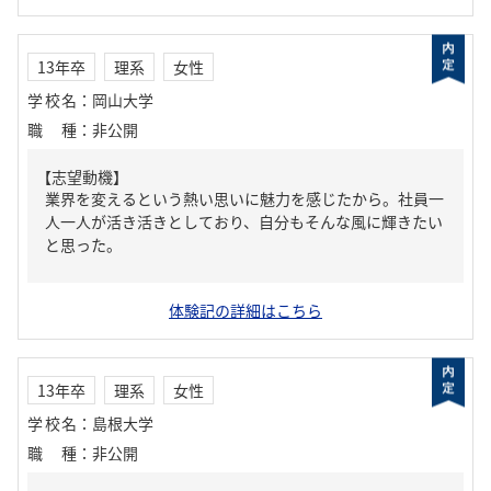
13年卒
理系
女性
学校名
：
岡山大学
職種
：
非公開
【志望動機】
業界を変えるという熱い思いに魅力を感じたから。社員一
人一人が活き活きとしており、自分もそんな風に輝きたい
と思った。
体験記の詳細はこちら
13年卒
理系
女性
学校名
：
島根大学
職種
：
非公開