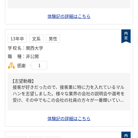
体験記の詳細はこちら
13年卒
文系
男性
学校名
：
関西大学
職種
：
非公開
感謝
1
【志望動機】
接客が好きだったので、接客業に特に力を入れているマル
ハンを志望しました。様々な業界の会社の説明会や選考を
受け、その中でもこの会社の社員の方々が一番輝いてい...
体験記の詳細はこちら