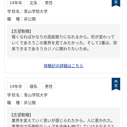
14年卒
文系
男性
学校名
：
青山学院大学
職種
：
非公開
【志望動機】
偉くなればかなりの高給取りになれるから。形が変わって
いくであろうこの業界を見てみたかった。そして1番は、将
来できるであろうカジノに関わりたいため。
体験記の詳細はこちら
14年卒
理系
男性
学校名
：
青山学院大学
職種
：
非公開
【志望動機】
業界を変えていく思いが感じられたから。人に惹かれた。
業界内で圧倒的なシェアを今後も伸ばしていけるだろうと