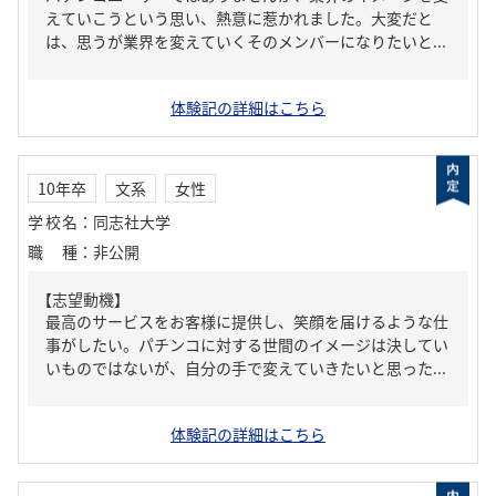
えていこうという思い、熱意に惹かれました。大変だと
は、思うが業界を変えていくそのメンバーになりたいと...
体験記の詳細はこちら
10年卒
文系
女性
学校名
：
同志社大学
職種
：
非公開
【志望動機】
最高のサービスをお客様に提供し、笑顔を届けるような仕
事がしたい。パチンコに対する世間のイメージは決してい
いものではないが、自分の手で変えていきたいと思った...
体験記の詳細はこちら