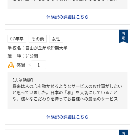
体験記の詳細はこちら
07年卒
その他
女性
学校名
：
自由が丘産能短期大学
職種
：
非公開
感謝
1
【志望動機】
将来は人の心を動かせるようなサービスのお仕事がしたい
と思っていました。日本の『和』を大切にしていること
や、様々なこだわりを持ってお客様への最高のサービス...
体験記の詳細はこちら