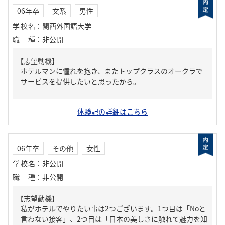
06年卒
文系
男性
学校名
：
関西外国語大学
職種
：
非公開
【志望動機】
ホテルマンに憧れを抱き、またトップクラスのオークラで
サービスを提供したいと思ったから。
体験記の詳細はこちら
06年卒
その他
女性
学校名
：
非公開
職種
：
非公開
【志望動機】
私がホテルでやりたい事は2つございます。1つ目は「Noと
言わない接客」、2つ目は「日本の美しさに触れて魅力を知