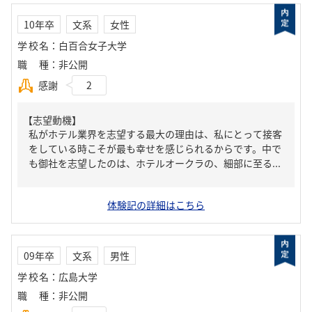
10年卒
文系
女性
学校名
：
白百合女子大学
職種
：
非公開
感謝
2
【志望動機】
私がホテル業界を志望する最大の理由は、私にとって接客
をしている時こそが最も幸せを感じられるからです。中で
も御社を志望したのは、ホテルオークラの、細部に至る...
体験記の詳細はこちら
09年卒
文系
男性
学校名
：
広島大学
職種
：
非公開