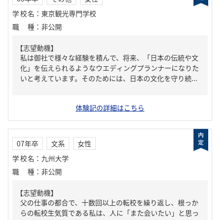
学校名
：
東京観光専門学校
職種
：
非公開
【志望動機】
私は御社で様々な経験を積んで、将来、「日本の伝統や文
化」を伝えられるようなウエディングプランナーになりた
いと考えています。そのためには、日本の文化を守り続...
体験記の詳細はこちら
07年卒
文系
女性
学校名
：
九州大学
職種
：
非公開
【志望動機】
父の仕事の都合で、十数回以上の転校を繰り返し、根っか
らの転校生気質である私は、人に「また会いたい」と思っ