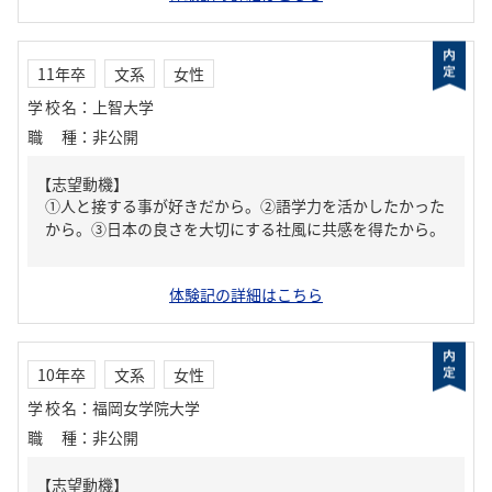
11年卒
文系
女性
学校名
：
上智大学
職種
：
非公開
【志望動機】
①人と接する事が好きだから。②語学力を活かしたかった
から。③日本の良さを大切にする社風に共感を得たから。
体験記の詳細はこちら
10年卒
文系
女性
学校名
：
福岡女学院大学
職種
：
非公開
【志望動機】