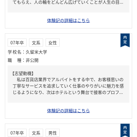
てもらえ、人の輪をどんどん広げていくことが人生の目...
体験記の詳細はこちら
07年卒
文系
女性
学校名
：
久留米大学
職種
：
非公開
【志望動機】
私は百貨店業界でアルバイトをする中で、お客様思いの
丁寧なサービスを追求していく仕事のやりがいに魅力を感
じるようになり、次はホテルという舞台で接客のプロフ...
体験記の詳細はこちら
07年卒
文系
男性