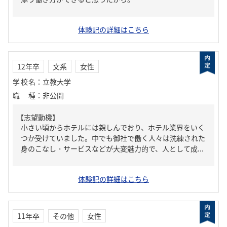
体験記の詳細はこちら
12年卒
文系
女性
学校名
：
立教大学
職種
：
非公開
【志望動機】
小さい頃からホテルには親しんでおり、ホテル業界をいく
つか受けていました。中でも御社で働く人々は洗練された
身のこなし・サービスなどが大変魅力的で、人として成...
体験記の詳細はこちら
11年卒
その他
女性