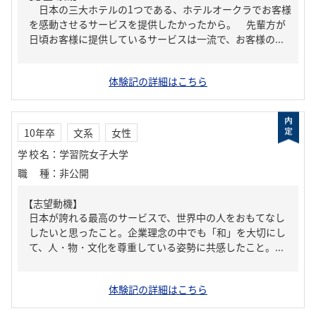
日本の三大ホテルの1つである、ホテルオークラでお客様
を感動させるサービスを提供したかったから。 先輩方が
日頃お客様に提供しているサービスは一流で、お客様の...
体験記の詳細はこちら
10年卒
文系
女性
学校名
：
学習院女子大学
職種
：
非公開
【志望動機】
日本が誇れる最高のサービスで、世界中の人をおもてなし
したいと思ったこと。企業理念の中でも「和」を大切にし
て、人・物・文化を尊重している姿勢に共感したこと。...
体験記の詳細はこちら