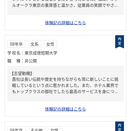
ルオークラ東京の重厚感と温かさ、従業員の笑顔でやさ...
体験記の詳細はこちら
08年卒
文系
女性
学校名
：
東京成徳短期大学
職種
：
非公開
【志望動機】
貴社は長い伝統や歴史を持ちながらも常に新しいことに挑
戦しているという点に惹かれました。また、ホテル業界で
もトップクラスの御社でしたら最高のサービスを身につ...
体験記の詳細はこちら
08年卒
その他
女性