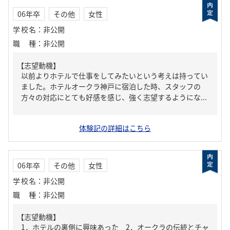
06年卒
その他
女性
学校名
：
非公開
職種
：
非公開
【志望動機】
以前よりホテルで仕事をしてみたいという考えは持ってい
ました。ホテルオークラ神戸に宿泊した時、スタッフの
方々の対応にとても好感を感じ、強く志望するようにな...
体験記の詳細はこちら
06年卒
その他
女性
学校名
：
非公開
職種
：
非公開
【志望動機】
1．ホテルの裏側に興味あった 2．オークラの伝統とチャ