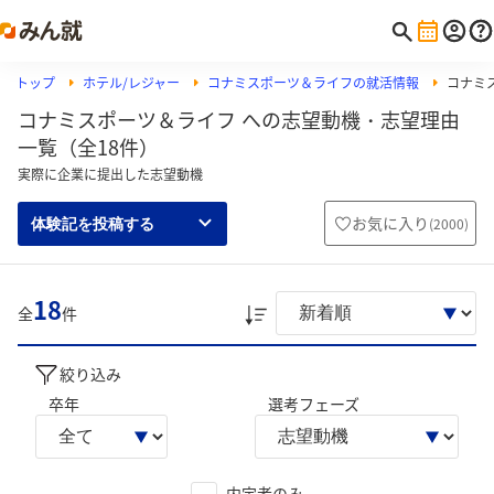
トップ
ホテル/レジャー
コナミスポーツ＆ライフの就活情報
コナミ
コナミスポーツ＆ライフ への志望動機・志望理由
一覧（全18件）
実際に企業に提出した志望動機
お気に入り
(
2000
)
体験記を投稿する
18
全
件
絞り込み
卒年
選考フェーズ
内定者のみ