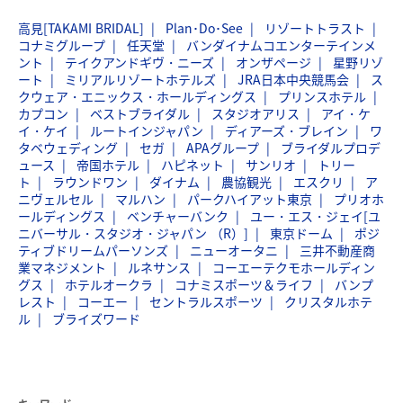
高見[TAKAMI BRIDAL]
Plan･Do･See
リゾートトラスト
コナミグループ
任天堂
バンダイナムコエンターテインメ
ント
テイクアンドギヴ・ニーズ
オンザページ
星野リゾ
ート
ミリアルリゾートホテルズ
JRA日本中央競馬会
ス
クウェア・エニックス・ホールディングス
プリンスホテル
カプコン
ベストブライダル
スタジオアリス
アイ・ケ
イ・ケイ
ルートインジャパン
ディアーズ・ブレイン
ワ
タベウェディング
セガ
APAグループ
ブライダルプロデ
ュース
帝国ホテル
ハピネット
サンリオ
トリー
ト
ラウンドワン
ダイナム
農協観光
エスクリ
ア
ニヴェルセル
マルハン
パークハイアット東京
プリオホ
ールディングス
ベンチャーバンク
ユー・エス・ジェイ[ユ
ニバーサル・スタジオ・ジャパン （R）]
東京ドーム
ポジ
ティブドリームパーソンズ
ニューオータニ
三井不動産商
業マネジメント
ルネサンス
コーエーテクモホールディン
グス
ホテルオークラ
コナミスポーツ＆ライフ
バンプ
レスト
コーエー
セントラルスポーツ
クリスタルホテ
ル
ブライズワード