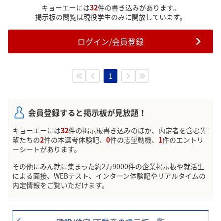
キョーエーには
32
件の書き込みがあります。
掲示板の閲覧は現役学生のみに開放しています。
ログイン/会員登録
1
会員登録すると掲示板が見放題！
キョーエーには
32
件の掲示板書き込みのほか、内定者を含む先
輩たちの
2
件の本選考体験記、
0
件の志望動機、
1
件のエントリ
ーシートがあります。
その他にみん就に集まった約2万9000件の企業掲示板や就活生
による面接、WEBテスト、インターン体験記やリアルタイムの
内定情報をご覧いただけます。