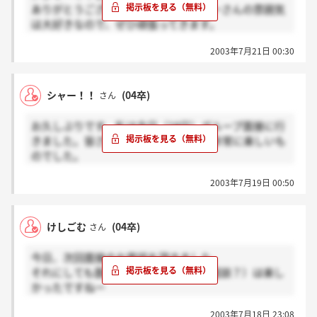
ありがとうございます。私もキョーエーさんの雰囲気
電話でした。
は大好きなので、ぜひ頑張ってきます。
ちなみに2回目は今日の夜かかってきました。祝日な
電話が気になるのでしたら、お電話してみては？
のに頑張ってるんだな～と思いました。
2003年7月21日 00:30
ぜんぜん失礼にはならないと思いますよ。
ちなみに次回面接日時は23，24，25日の三日間で、自
分の希望日と時間を選べます。
シャー！！
(04卒)
さん
お久しぶりです。私は今日（18日）グループ面接に行
きました。皆さんがおっしゃるとおり非常に楽しいも
のでした。
夕方見知らぬ番号から電話が2回続けて来たのです
2003年7月19日 00:50
が、電車に乗っており出れませんでした。家の方にも
電話はなく、もしもこれが次回の面接のお知らせだっ
たらと思うと、不安です。3日間休日があるので、明
けしごむ
(04卒)
さん
日あらためてというのは考えにくいし、かといってこ
ちらから確認するわけにもいかず…まあ全然関係ない
今日、次回面接のお電話を頂きました。
電話でしたらこの不安はまったく意味のないものとな
それにしても面接（っていうよりかわ面談？）は楽し
りますけど。
かったですねー
ところで面接って何回行うのでしょうかね？
けしごむさん、おめでとうございます。キョーエーさ
2003年7月18日 23:08