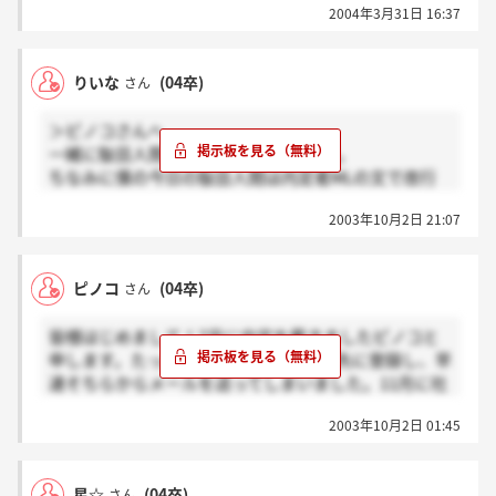
2004年3月31日 16:37
そこらへんが詳しい人がいたら教えて欲しいです。
りいな
(04卒)
さん
＞ピノコさんへ
一緒に駄目人間同盟でも作りますか/笑。
ちなみに僕の今日の駄目人間は内定者MLの文で改行
に失敗したことです/泣。本当に御免なさい。
2003年10月2日 21:07
とても読みにくいです。
＞皆様へ
内定者MLが開通しました!本当嬉しいです。
ピノコ
(04卒)
さん
気になることがいっぱいあったんですよね、実言う
と。
皆様はじめまして！7月に内定を戴きましたピノコと
他にももキョーエーに内定が決まった人、どんどん来
申します。たった今、内定者MLの方に先に登録し、早
てください。
速そちらからメールを送ってしまいました。11月に社
一緒に話しましょう！駄目人間同好会も募集中、掲示
名変更とのこと、すっかり忘れておりました（汗）り
板にて（嘘です・・・）。
2003年10月2日 01:45
いなさん、私もダメ人間です（笑）どうか皆様よろし
くお願いします（^0^）
星☆
(04卒)
さん