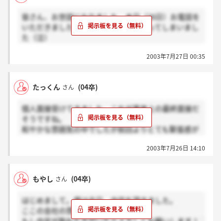
皆さん、お世話になりました。本日（26日）お電話を
いただきましたが、残念な結果に終わってしまいまし
た（泣）
7月13日にこの掲示板を立ち上げて以来、短いお付き
2003年7月27日 00:35
合いでしたが、見事内定をいただけた方はこれからの
人生を頑張って下さい。
私はこれ以上就活を続けていると、卒論が書けず卒業
たっくん
(04卒)
さん
できなくなりそうなので、近いうちに就職浪人が決定
しそうです。では・・・
個人面接受けてきました。これが事実上の最終面接だ
そうですね。
和やかな雰囲気の中でしたが前回よりとても緊張感が
ありました。
2003年7月26日 14:10
面接では本当に学生の中身を見てくださってますよ
ね。
そういえばまたevian付きでしたね。
もやし
(04卒)
さん
はじめまして。僕は今日、内定を頂きました。
ここの会社の雰囲気が好きです。