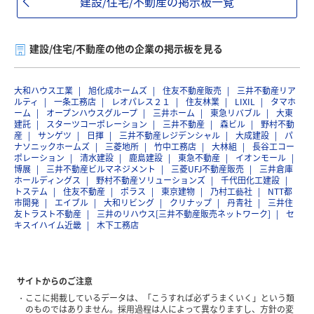
建設/住宅/不動産の掲示板一覧
建設/住宅/不動産の他の企業の掲示板を見る
大和ハウス工業
旭化成ホームズ
住友不動産販売
三井不動産リア
ルティ
一条工務店
レオパレス２１
住友林業
LIXIL
タマホ
ーム
オープンハウスグループ
三井ホーム
東急リバブル
大東
建託
スターツコーポレーション
三井不動産
森ビル
野村不動
産
サンゲツ
日揮
三井不動産レジデンシャル
大成建設
パ
ナソニックホームズ
三菱地所
竹中工務店
大林組
長谷工コー
ポレーション
清水建設
鹿島建設
東急不動産
イオンモール
博展
三井不動産ビルマネジメント
三菱UFJ不動産販売
三井倉庫
ホールディングス
野村不動産ソリューションズ
千代田化工建設
トステム
住友不動産
ポラス
東京建物
乃村工藝社
NTT都
市開発
エイブル
大和リビング
クリナップ
丹青社
三井住
友トラスト不動産
三井のリハウス[三井不動産販売ネットワーク]
セ
キスイハイム近畿
木下工務店
サイトからのご注意
ここに掲載しているデータは、「こうすれば必ずうまくいく」という類
のものではありません。採用過程は人によって異なりますし、方針の変