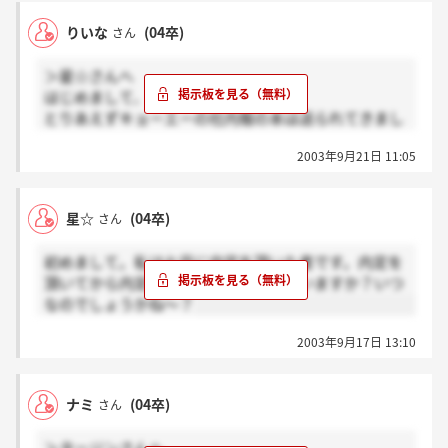
長に待ってるところです。
りいな
(04卒)
さん
確か10月からK-MIXに社名変更ですよね?
社名変更に関する作業で忙しいので内定式は無いのか
＞星☆さんへ
もしれないなと思ったりしてます。。
はじめまして、りいなです。
とりあえずキョーエーの社内報の本は送られてきまし
た。
2003年9月21日 11:05
内定の誓約書を一般郵送で出した僕はこれで届いたこ
とがわかりほっとしました。
それ以外の連絡はありませんよ。でも10月に多くの友
星☆
(04卒)
さん
達は内定式と聞いたので、こちらはどうなるのでしょ
うか。
初めまして。私は七月に内定を頂いた者です。内定を
正式連絡がないと、これからの予定も立てにくいです
頂いてから内定式の連絡をもらった人いますか？いつ
よね。
なのでしょうかね～？
ところで8月2日の説明会が中止になったというレスで
止まっているのですが、これは結局別の日に行われた
2003年9月17日 13:10
のかな？。
なんとなく気になってみたり。
ナミ
(04卒)
さん