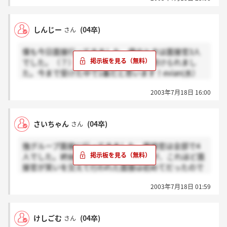
誰か知っている方っていますか？
んに惚れた一人として、応援しています。面接頑張っ
て下さい。
しんじー
(04卒)
さん
僕も今日面接行ってきました。僕のときは面接官3人
でした。（？）でも、本当に楽しんで受けられまし
た。今まで受けた中で1番だと思います！evian(水）
置いてあったので助かりました。
2003年7月18日 16:00
さいちゃん
(04卒)
さん
強グループ面接に行ってきました。面接官は全部で4
人でした。終始和やかな雰囲気でしたが、これほど面
接官が笑いを交えて行われた面接は初めてだったので
とてもびっくりしました。
2003年7月18日 01:59
けしごむ
(04卒)
さん