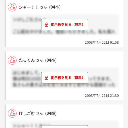
シャー！！
(04卒)
さん
＞けしごむさんへ
ご心配おかけました。電話いただきました。私も個人
面接を受けることができます。嬉しいです！でも今度
2003年7月22日 01:58
はいったいどんな具合なんでしょう？とにかく頑張る
しかないです！！けしごむさん、お互い社員として会
えるよう頑張りましょう！！！
たっくん
(04卒)
さん
はじめまして。
僕は明日(22日)にグループ面接受けに行ってきます。
皆さんの書き込みを見てみますと和やかな面接だった
みたいですね。少し気が楽になりました。
2003年7月21日 21:30
ぜひ入社したいと思ってる会社なので頑張ってきま
す!!
けしごむ
(04卒)
さん
＞シャー！！さんへ
はじめまして。
＞シャー！！さんへ
僕の携帯には2回電話来ましたがどちらも非通知での