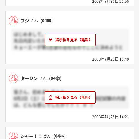
2003年7月30日 21:55
フジ
(04卒)
さん
はじめまして。
先日内定いただきました。
キョーエーが第1志望の会社なのでここに決めようと
思ってます。
2003年7月28日 15:49
内定いただいた方今後ともよろしくです。
＞シャー！！さんへ
タージン
(04卒)
さん
シャー！！さんの分もそしてその他残念な結果となっ
た人の分もこの会社で頑張ろうと思います。
皆さん、初めまして！！
シャー！！さんも卒論や他社の活動頑張ってください
8月2日（土）に説明会に行きますが、筆記試験の内容
ね。
は、どんな感じでしたか？？（＾0＾）
2003年7月28日 14:21
シャー！！
(04卒)
さん