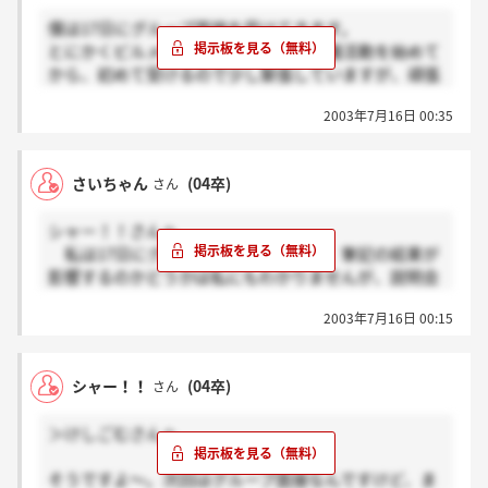
僕は17日にグループ面接を受けてきます。
とにかくビルメンテナンスの会社は就職活動を始めて
から、初めて受けるので少し緊張していますが、頑張
ってきます！！
2003年7月16日 00:35
さいちゃん
(04卒)
さん
シャー！！さんへ
私は17日にグループ面接を受けます。筆記の結果が
影響するのかどうかは私にもわかりませんが、説明会
の当日か次の日（6月26日に受けました）に電話が来
2003年7月16日 00:15
ましたよ!!
あまりにも、早かったので筆記テストは考慮されて
いないんではないかと思ったのですがまだ来ていない
シャー！！
(04卒)
さん
という人もいるということはやはり考慮されているの
かもしれませんね。
＞けしごむさんへ
電話が来るといいですね。私も、応援しています。
そうですよ～。次回はグループ面接なんですけど、ま