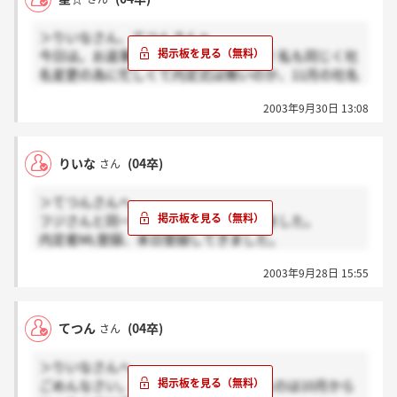
＞りいなさん、てつんさんへ
今日は。お返事が遅くなりすみません！私も同じく社
名変更の為に忙しくて内定式は無いのか、11月の社名
変更後に内定式があるのかと思っています。どちらに
2003年9月30日 13:08
しても、もう少し待ってみないと分からないですね。
連絡が来るまでML登録で色々と情報交換していきま
しょう！早速登録します。
りいな
(04卒)
さん
＞てつんさんへ
フジさんと同一人物でしたか。失礼しました。
内定者ML登録、本日登録してきました。
今何人登録しているんでしょうね。
2003年9月28日 15:55
僕が入ってもまだ開始されないところからすると、登
録人数が足りないんでしょうね/泣。
色々掲示板以外でもお話していので、まだの人は是非
てつん
(04卒)
さん
とも登録をお願いいたします。
登録は右の「内定者ML受付開始」の事前登録画面よ
＞りいなさんへ
り簡単に出来ますよ!。
ごめんなさい。K-MIXに社名変更されるのは10月から