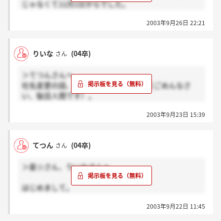
じゃなくて11月1日からでした。
りいなさんの書いてるとおり、後日何らかの形で連絡
2003年9月26日 22:21
来るのでしょうね。
それと僕(てつん)とフジは同一人物です。
りいな
(04卒)
さん
メールアドレス変えたついでに再登録したんですが、
そのときにペンネーム変えたのすっかり忘れてまし
＞てつんさんへ
た。ごめんなさい。
社名変更の話、すっかり忘れてました（ごめんなさ
というわけでこの掲示板利用者だと、りいなさん、も
い、駄目人間です）。
やしさん、むちゃむちゃさん、星☆さんと僕の5人で
たしかに内定式は無いのかもしれないけど、キョーエ
すね。
2003年9月23日 15:39
ーさんが落ち着いたら郵送か何かで、最終確認かなん
ところで内定いただいてる皆さん内定者ML登録してま
かでしょうね。
す?掲示板も良いですけど、MLでも情報交換しません
とりあえず11月初旬まで待って、何も連絡が無かった
か?ちなみに僕は登録してますがMLはまだスタートし
てつん
(04卒)
さん
ら電話してみようかと思います。
てない模様です。
今年は何人の同期が入るのでしょうね。
＞星☆さん、りいなさんへ
ここだけでも、もやしさん、フジさん、むちゃむちゃ
さん、星☆さん、てつさん、りいなで6人ですね。
はじめまして。
ちょっと心強いです。
僕も同じ状況です。
2003年9月22日 11:45
社内報が1回送られてきたっきりです。
今後の予定は後日連絡しますとのことなので連絡を気