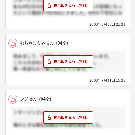
＞タージンさんへ
私も8月2日の説明会に予約していましたが延期になっ
たという電話が7月28日にきました。8月の下旬位にな
るとおっしゃっていましたがまだ連絡がありません。
2003年8月18日 21:28
タージンさんもそうですか？
むちゃむちゃ
(04卒)
さん
初めまして、今日和。むちゃむちゃといいます。
こちらの会社に先日内定が決まりました。
第一希望なので楽しみにしています。
僕の流れはこんな感じでした。
2003年7月31日 15:26
●説明会と筆記試験はSPI&適性検査
●集団面接(面接官は4人で和やかな雰囲気でした。こ
こでどれだけ自己アピールできるかが重要点)
フジ
(04卒)
さん
●役員面接(面接官は4人です。落ち着いて望むことが
必要です)
＞タージンさんへ
これで1ヶ月位です。これからの人は頑張ってくださ
い。
僕のときは筆記試験はSPI&適性検査でした。
頑張ってください。