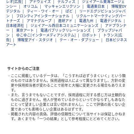
レオ[広告]
アドウェイズ
デルフィス
ジェイアール東海エージェ
ンシー
オリコム
マッキャンエリクソン
電通東日本
博報堂DY
デジタル
ティー・ワイ・オー
ぱど
リードエグジビションジャパ
ン
フロンティアインターナショナル
リクルートマーケティングパー
トナーズ
アマナグループ
進研アド
電通九州
電通デジタル
日本経済社
ジェイアール西日本コミュニケーションズ
アドプランナ
ー
東京アート
電通パブリックリレーションズ
プラップジャパ
ン
ゆこゆこ[インターメディアシステム]
ロボット
トランス[広
告]
博報堂アイ・スタジオ
テー・オー・ダブリュー
日本ビジネス
アート
サイトからのご注意
ここに掲載しているデータは、「こうすれば必ずうまくいく」という類
のものではありません。採用過程は人によって異なりますし、方針の変
更や採用担当者が変わることで前年と大幅に変更される場合もありえま
す。
また、言うまでもないことですが、採用過程に対する感じ方は主観的な
ものに過ぎません。他人が誉めているからといってかならずしもあなた
にとって望ましい企業とは言い切れませんし、ここで評価の高くない企
業であっても素晴らしい企業はあるはずです。
掲載された内容の真偽、評価の信頼性について当サイトは保証しかねま
す。あくまでも「一つの結果」として参考程度にとどめてください。