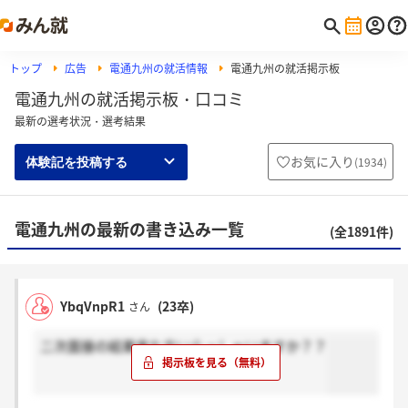
トップ
広告
電通九州の就活情報
電通九州の就活掲示板
電通九州の就活掲示板・口コミ
最新の選考状況・選考結果
お気に入り
(
1934
)
体験記を投稿する
電通九州の最新の書き込み一覧
(全1891件)
YbqVnpR1
(23卒)
さん
二次面接の結果来た方いらっしゃいますか？？