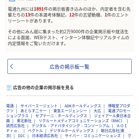
電通九州には
1891
件の掲示板書き込みのほか、内定者を含む先
輩たちの
13
件の本選考体験記、
12
件の志望動機、
1
件のエント
リーシートがあります。
その他にみん就に集まった約2万9000件の企業掲示板や就活生
による面接、WEBテスト、インターン体験記やリアルタイムの
内定情報をご覧いただけます。
広告の掲示板一覧
広告の他の企業の掲示板を見る
電通
サイバーエージェント
ADKホールディングス
博報堂プロダ
クツ
あとらす二十一
東急エージェンシー
大広
電通プロモー
ションプラス
セプテーニ・ホールディングス
ジェイアール東日本企
画
東北新社
リクルートメディアコミュニケーションズ（RMC）
読売広告社
デジタル・アドバタイジング・コンソーシアム
ＡＯＩ
Ｐｒｏ．
ベクトル
デジタルホールディングス
朝日広告社[東
京]
D2C
日本経済広告社
サイバー・コミュニケーションズ
ク