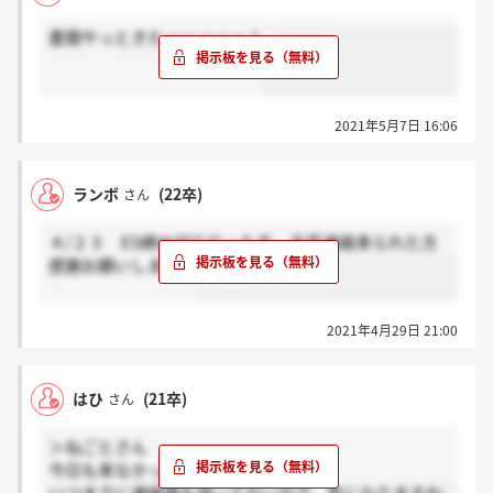
書類やっときたーーーーー！
2021年5月7日 16:06
ランボ
(22卒)
さん
４/２３ ES締め切りだった方、合否連絡来られた方
感謝お願いします。
2021年4月29日 21:00
はひ
(21卒)
さん
＞ねごとさん
今日も来なかったです、、