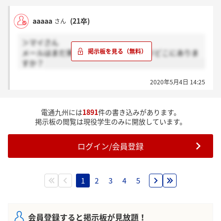
aaaaa
(21卒)
さん
＞マイさん
メールはまだ来てませんが、予約ページどこにありま
すか？
2020年5月4日 14:25
電通九州には
1891
件の書き込みがあります。
掲示板の閲覧は現役学生のみに開放しています。
ログイン/会員登録
1
2
3
4
5
会員登録すると掲示板が見放題！