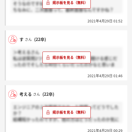
そうなのですね。。。
ちなみに、二次面接って、最終面接なんですかね？
みん就のデータだと最終らしいのですが、それらしき
2021年4月29日 01:52
雰囲気もなかったので、、、
すさん以外でも、知っている方いらっしゃったら教え
ていただけると嬉しいです。
す
(22卒)
さん
＞考えるさん
私は逆質問2つで35分でした。もう一個聞ける感じだ
ったのでそしたら40分くらいだったのかなと思いま
す。
2021年4月29日 01:46
考える
(22卒)
さん
エンジニアの２次面接でかかった時間ってどうでした
か？
結構短かったのですが、他の方はどうだったのか気に
なってます。。。
2021年4月29日 00:29