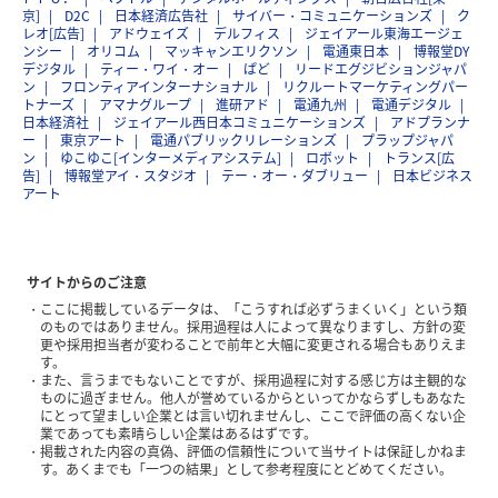
京]
D2C
日本経済広告社
サイバー・コミュニケーションズ
ク
レオ[広告]
アドウェイズ
デルフィス
ジェイアール東海エージェ
ンシー
オリコム
マッキャンエリクソン
電通東日本
博報堂DY
デジタル
ティー・ワイ・オー
ぱど
リードエグジビションジャパ
ン
フロンティアインターナショナル
リクルートマーケティングパー
トナーズ
アマナグループ
進研アド
電通九州
電通デジタル
日本経済社
ジェイアール西日本コミュニケーションズ
アドプランナ
ー
東京アート
電通パブリックリレーションズ
プラップジャパ
ン
ゆこゆこ[インターメディアシステム]
ロボット
トランス[広
告]
博報堂アイ・スタジオ
テー・オー・ダブリュー
日本ビジネス
アート
サイトからのご注意
ここに掲載しているデータは、「こうすれば必ずうまくいく」という類
のものではありません。採用過程は人によって異なりますし、方針の変
更や採用担当者が変わることで前年と大幅に変更される場合もありえま
す。
また、言うまでもないことですが、採用過程に対する感じ方は主観的な
ものに過ぎません。他人が誉めているからといってかならずしもあなた
にとって望ましい企業とは言い切れませんし、ここで評価の高くない企
業であっても素晴らしい企業はあるはずです。
掲載された内容の真偽、評価の信頼性について当サイトは保証しかねま
す。あくまでも「一つの結果」として参考程度にとどめてください。