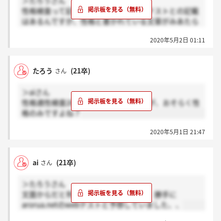
＞たろうさん
性格検査って記載ありましたか？適性テストとの記載
はあるんですが、性格と書かれている文章がみあたら
ないです、、レターボックスかトップどちらに書いて
2020年5月2日 01:11
ありますか？
たろう
(21卒)
さん
＞aiさん
性格適性検査20分と書いてあるのですが、おそらく性
格のみですよね？
2020年5月1日 21:47
ai
(21卒)
さん
＞たろうさん
文面からだと判断しづらいですよね、、勝手に
arorua.netのwebテストと予想していました、、