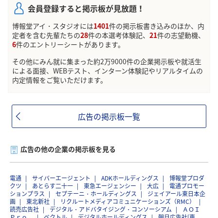
会員登録すると掲示板が見放題！
博報堂アイ・スタジオには
1401
件の掲示板書き込みのほか、内
定者を含む先輩たちの
28
件の本選考体験記、
21
件の志望動機、
6
件のエントリーシートがあります。
その他にみん就に集まった約2万9000件の企業掲示板や就活生
による面接、WEBテスト、インターン体験記やリアルタイムの
内定情報をご覧いただけます。
広告の掲示板一覧
広告の他の企業の掲示板を見る
電通
サイバーエージェント
ADKホールディングス
博報堂プロダ
クツ
あとらす二十一
東急エージェンシー
大広
電通プロモー
ションプラス
セプテーニ・ホールディングス
ジェイアール東日本企
画
東北新社
リクルートメディアコミュニケーションズ（RMC）
読売広告社
デジタル・アドバタイジング・コンソーシアム
ＡＯＩ
Ｐｒｏ．
ベクトル
デジタルホールディングス
朝日広告社[東