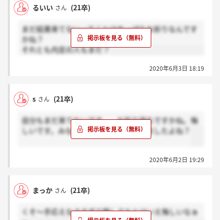
るいい
(21卒)
さん
まだ結果来てないってことはやっぱりお祈りなんです
かね？
それとも内定の人もまだ？
2020年6月3日 18:19
s
(21卒)
さん
自分もまだ来てないです、、お祈り待ちですかね。悔
しいです。みなさん面接後人事面談しましたよね？
2020年6月2日 19:29
まっか
(21卒)
さん
くそ～手応えなさすぎて察してたとはいえ悔しいなぁ