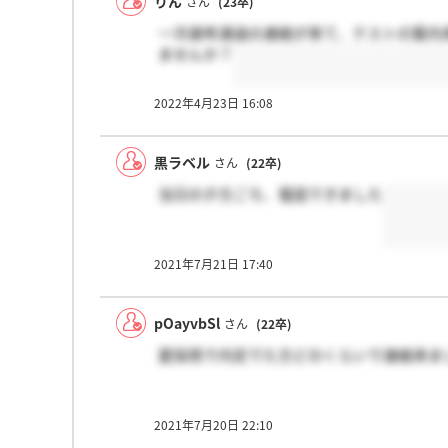
りん
さん
(23卒)
一次選考通過の連絡が来て、テストの案内
ませんか？
2022年4月23日 16:08
黒ラベル
さん
(22卒)
当日の夕方ごろ、電話できました
2021年7月21日 17:40
pOayvbSl
さん
(22卒)
夏採用で内定でた方どのくらいで連絡来ま
2021年7月20日 22:10