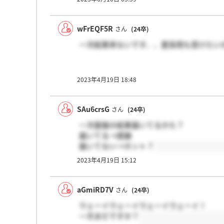
wFrEQF5R
さん
(24卒)
一次結果来ないです、、夏採用も受けたい
2023年4月19日 18:48
SAu6crsG
さん
(24卒)
一次面接の結果届いてるかた？
届いてる→感謝
届いてない→ホント？
2023年4月19日 15:12
aGmiRD7V
さん
(24卒)
ウェーイウェーイウェーイウェーイ！
一次まだですか？