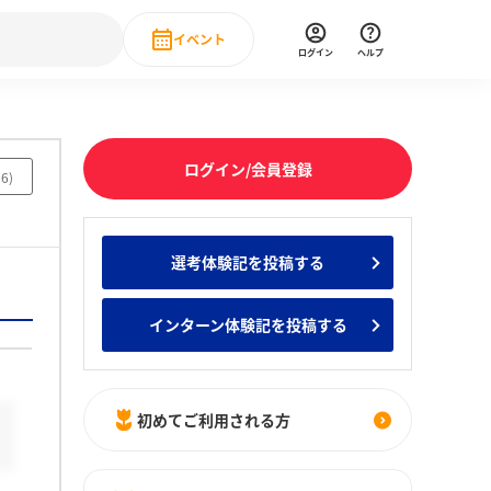
イベント
ログイン
ヘルプ
Event
の新卒就職人気企業ランキング
みんなのインターン人気企業ランキン
直近のイベント一覧
ログイン/会員登録
06
)
もっと見る
 IT・DX現場社員インタビュー
選考体験記を投稿する
の新卒就職人気企業ランキング
みんなのインターン人気企業ランキン
インターン体験記を投稿する
初めてご利用される方