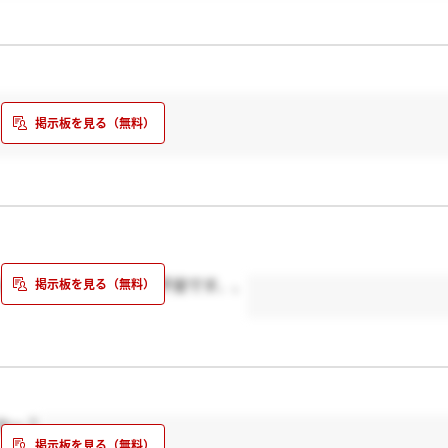
なく、15日の結果まで不安です、、
かー？