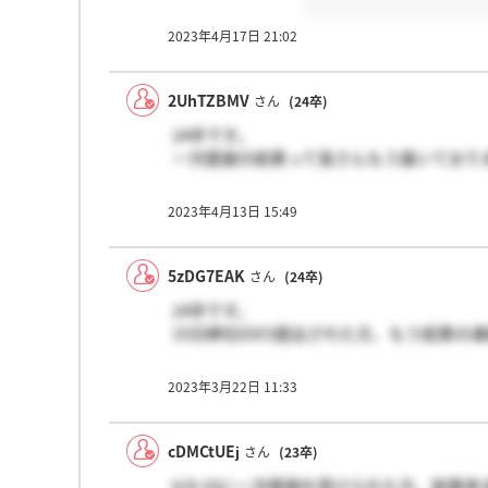
2023年4月17日 21:02
2UhTZBMV
さん
(24卒)
24卒です。
一次面接の結果って皆さんもう届いており
2023年4月13日 15:49
5zDG7EAK
さん
(24卒)
24卒です。
15日締切のES提出された方、もう結果の
2023年3月22日 11:33
cDMCtUEj
さん
(23卒)
6/8-10に一次面接を受けられた方、結果