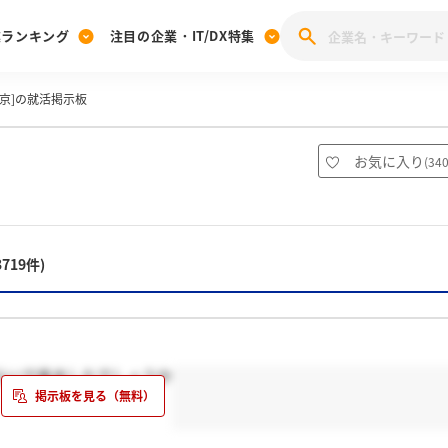
業ランキング
注目の企業・IT/DX特集
京]の就活掲示板
注目の企業特集
みんなのIT業界新卒就職人気企業ランキング
みんな
[27卒] 本選考体験記投稿キャンペーン
28卒 注目企業特集
27卒 注目企業特集
みんなのDX企業就職ブランド調査
お気に入り
(
34
注目のIT・DX企業特集
28卒 IT・DX企業特集
27卒 IT・DX企業特集
28卒
みんなのIT業界新卒就職人気企業ランキング
みんな
3719件)
企業研究
らいで来ましたでしょうか