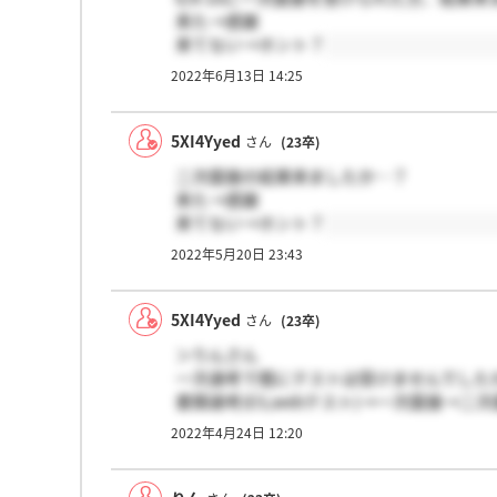
来た→感謝
来てない→ホント？
2022年6月13日 14:25
5XI4Yyed
さん
(23卒)
二次面接の結果来ましたか…？
来た→感謝
来てない→ホント？
2022年5月20日 23:43
5XI4Yyed
さん
(23卒)
＞りんさん
一次選考で既にテストは受けませんでした
書類選考(ES,webテスト)→一次面接→
2022年4月24日 12:20