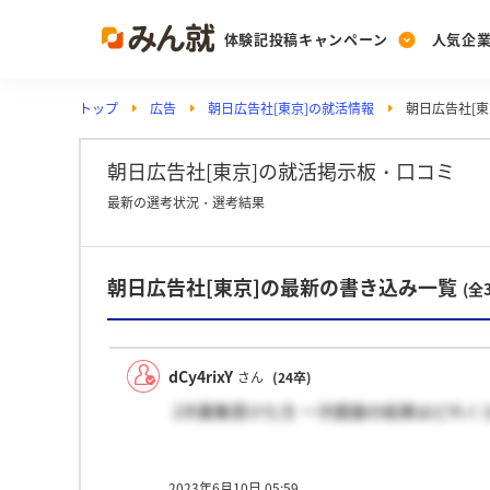
体験記投稿キャンペーン
人気企
トップ
広告
朝日広告社[東京]の就活情報
朝日広告社[東
Post
Ranking
PickUp
投稿する
ランキングを見る
注目の企業特集
朝日広告社[東京]の就活掲示板・口コミ
最新の選考状況・選考結果
Vote
朝日広告社[東京]の最新の書き込み一覧
投票する
(全
動画で知ろう！業界・
dCy4rixY
さん
(24卒)
2次募集受けた方 一次面接の結果はどれく
2023年6月10日 05:59