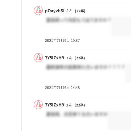
pOayvbSl
さん
(22卒)
夏採用って内定もう出てますか？
2021年7月19日 19:37
7Y5IZxH9
さん
(22卒)
最終選考の結果来た方いますか？？？？
2021年7月16日 14:48
7Y5IZxH9
さん
(22卒)
夏採用、合否来てる方いますか