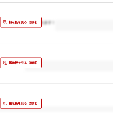
かったので最終だと思われます！
すかね、、、？
ル案内来ました！