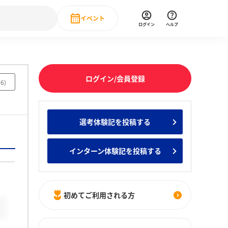
イベント
ログイン
ヘルプ
Event
の新卒就職人気企業ランキング
みんなのインターン人気企業ランキン
直近のイベント一覧
ログイン/会員登録
76
)
もっと見る
 IT・DX現場社員インタビュー
選考体験記を投稿する
の新卒就職人気企業ランキング
みんなのインターン人気企業ランキン
インターン体験記を投稿する
初めてご利用される方