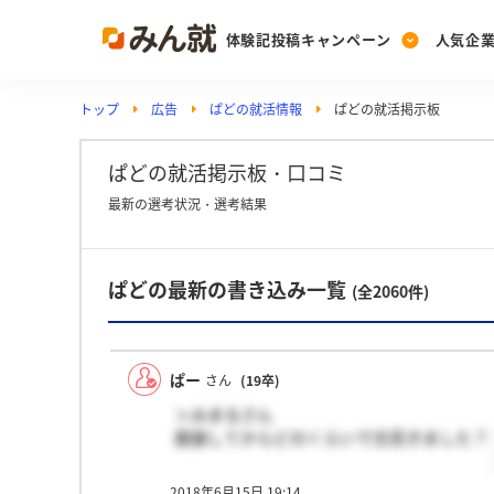
体験記投稿キャンペーン
人気企
トップ
広告
ぱどの就活情報
ぱどの就活掲示板
Post
Ranking
PickUp
投稿する
ランキングを見る
注目の企業特集
ぱどの就活掲示板・口コミ
最新の選考状況・選考結果
Vote
ぱどの最新の書き込み一覧
投票する
(全2060件)
動画で知ろう！業界・
ぱー
さん
(19卒)
＞みまるさん
面接してからどのくらいで合否きました？
2018年6月15日 19:14