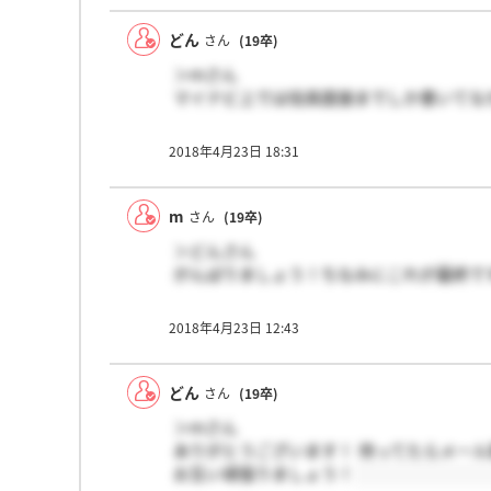
どん
さん
(19卒)
＞mさん
マイナビ上では役員面接までしか書いてな
2018年4月23日 18:31
m
さん
(19卒)
＞どんさん
がんばりましょう！ちなみにこれが最終で
2018年4月23日 12:43
どん
さん
(19卒)
＞mさん
ありがとうございます！ 待ってたらメー
お互い頑張りましょう！