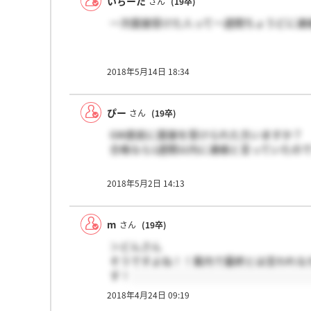
いちーた
さん
(19卒)
一次面接受けた人って一週間ちょうどに連
2018年5月14日 18:34
ぴー
さん
(19卒)
GW直前に面接を受けられた方いますか？
合格なら1週間以内に連絡と言っていたの
2018年5月2日 14:13
m
さん
(19卒)
＞どんさん
そうですよね！！案内で最終とは言われな
す！
2018年4月24日 09:19