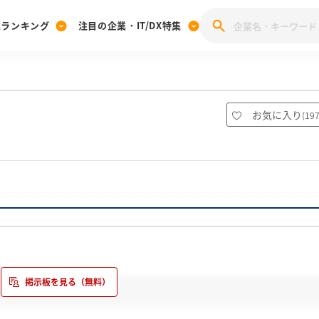
業ランキング
注目の企業・IT/DX特集
注目の企業特集
みんなのIT業界新卒就職人気企業ランキング
みんな
[27卒] 本選考体験記投稿キャンペーン
28卒 注目企業特集
27卒 注目企業特集
みんなのDX企業就職ブランド調査
お気に入り
(
19
注目のIT・DX企業特集
28卒 IT・DX企業特集
27卒 IT・DX企業特集
28卒
みんなのIT業界新卒就職人気企業ランキング
みんな
企業研究