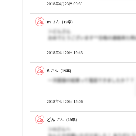
2018年4月23日 09:31
m
さん
(19卒)
＞どんさん
おめでとうございます^^合格の連絡来た
2018年4月20日 19:43
A
さん
(19卒)
一次面接の結果って電話できましたか？？
2018年4月20日 15:06
どん
さん
(19卒)
＞mさんへ
なんとか合格いただけました！ ありがと