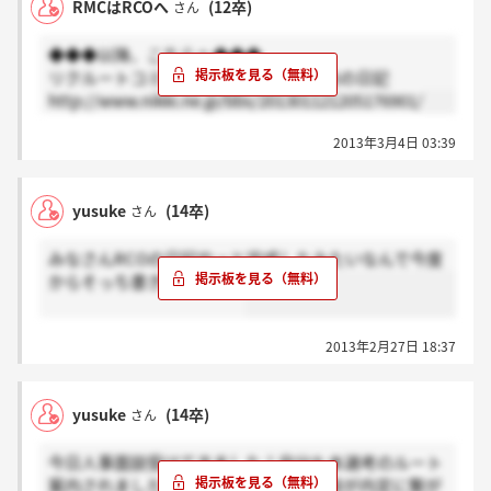
RMCはRCOへ
(12卒)
さん
◆◆◆以降、こちらへ◆◆◆
リクルートコミュニケーションズ(RCO)の日記
http://www.nikki.ne.jp/bbs/201301121205176901/
2013年3月4日 03:39
yusuke
(14卒)
さん
みなさんRCOの日記やっと完成したみたいなんで今度
からそっち書きませんか？
2013年2月27日 18:37
yusuke
(14卒)
さん
今日人事面談受けてきました！自分も本選考のルート
案内されました！てか、今やってる面談が内定に繋が