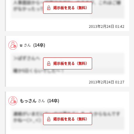
人事面談から一切音沙汰がないのですが、これはご縁
がなかったってことですかね…（ ; ; ）
2013年2月24日 01:42
u
(14卒)
さん
＞ぱずさんへ
確か5日くらいでした～！
2013年2月24日 01:27
もっさん
(14卒)
さん
連絡がいまだにないのは落ちてしまったからなんです
かねー(＞_＜)