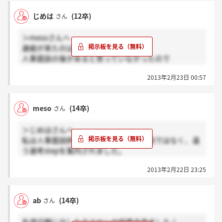
じめは
(12卒)
さん
＞mesoさんへ
連絡が来たのは後日メールででした！
人事面談の後があると思っていなかったので
驚きました。
2013年2月23日 00:57
meso
(14卒)
さん
＞じめはさんへ
私は人事面談終了後にマネージャー面談ではなく、違
う選考stepを案内されました。
人事面談終了後にその場で「次はマネージャー面談を
2013年2月22日 23:25
します」と言われたのでしょうか。
ab
(14卒)
さん