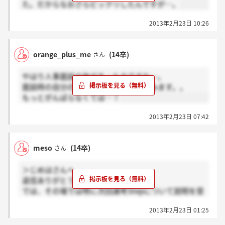
た。だからなおさらビックリしたんですが…。
2013年2月23日 10:26
orange_plus_me
(14卒)
さん
やはり人事面談の後があったのですね…。
面談時の自分の自己分析の甘さを悔やみます。。
もっとがんばらなくては…！
2013年2月23日 07:42
meso
(14卒)
さん
＞じめはさんへ
返信ありがとうございます。
では、その場では特に次回選考Stepについて説明を受
けなかった、ということでしょうか。質問ばかりです
2013年2月23日 01:25
みません。