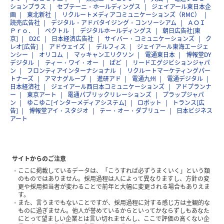
ションプラス
セプテーニ・ホールディングス
ジェイアール東日本企
画
東北新社
リクルートメディアコミュニケーションズ（RMC）
読売広告社
デジタル・アドバタイジング・コンソーシアム
ＡＯＩ
Ｐｒｏ．
ベクトル
デジタルホールディングス
朝日広告社[東
京]
D2C
日本経済広告社
サイバー・コミュニケーションズ
ク
レオ[広告]
アドウェイズ
デルフィス
ジェイアール東海エージェ
ンシー
オリコム
マッキャンエリクソン
電通東日本
博報堂DY
デジタル
ティー・ワイ・オー
ぱど
リードエグジビションジャパ
ン
フロンティアインターナショナル
リクルートマーケティングパー
トナーズ
アマナグループ
進研アド
電通九州
電通デジタル
日本経済社
ジェイアール西日本コミュニケーションズ
アドプランナ
ー
東京アート
電通パブリックリレーションズ
プラップジャパ
ン
ゆこゆこ[インターメディアシステム]
ロボット
トランス[広
告]
博報堂アイ・スタジオ
テー・オー・ダブリュー
日本ビジネス
アート
サイトからのご注意
ここに掲載しているデータは、「こうすれば必ずうまくいく」という類
のものではありません。採用過程は人によって異なりますし、方針の変
更や採用担当者が変わることで前年と大幅に変更される場合もありえま
す。
また、言うまでもないことですが、採用過程に対する感じ方は主観的な
ものに過ぎません。他人が誉めているからといってかならずしもあなた
にとって望ましい企業とは言い切れませんし、ここで評価の高くない企