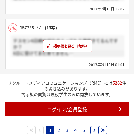
りません。
2013年2月10日 15:02
G_Tさんも連絡来たの遅かったようですが、そこから
さらに何日も経っていますし、私は落ちたという事で
すよね(＞_＜)
157745
(13卒)
さん
サイレントいやだなあ…
テスセン6日締め切りの人ってもう連絡きてるんです
か？
6日に受けてまだ来てません…
2013年2月10日 01:01
リクルートメディアコミュニケーションズ（RMC）には
5282
件
の書き込みがあります。
掲示板の閲覧は現役学生のみに開放しています。
ログイン/会員登録
1
2
3
4
5