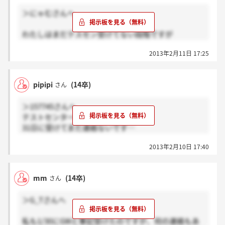
＞にゃむさんへ
わたしはまだテスセン受けてない段階ですが
バーコード見れますよ？
2013年2月11日 17:25
選考進んでるかは関係ないんじゃないでしょうか？
pipipi
(14卒)
さん
＞157745さんへ
テストセンター6日締切で
31日に受けてまだ連絡ないです…
2013年2月10日 17:40
31日以降に受けて
もう連絡来てる方おられますか？ヽ(；▽；)ノ
mm
(14卒)
さん
＞G_Tさんへ
私も1/30にGWと筆記受けたのですが、何の連絡もあ