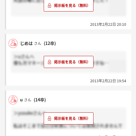
先週日曜に出したテスセンの結果今来ました！
2013年2月22日 20:10
じめは
(12卒)
さん
＞uさんへ
僕も次マネージャー面談です！緊張しますね…
2013年2月22日 19:54
u
(14卒)
さん
＞yusukeさんへ
私はそこまで自己分析表については質問されませんで
した。