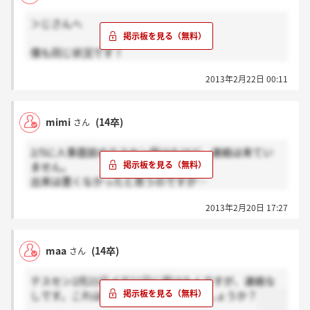
＞じさんへ
僕も同じ状況です！
逆に来た人っているんですかね？(笑)
2013年2月22日 00:11
mimi
(14卒)
さん
2/5に人事面談のテスセン受けたけど、連絡は来てい
ません。
出来は悪くなかったと思うのですが…
このテスセンを住まいやライフスタイルの本選考に使
2013年2月20日 17:27
い回すのは危険ということですかね？
それとも、RCOはレベル高かったのでしょうか？
周りでも通っている子あまり聞きません。。
maa
(14卒)
さん
テスセン2月21日〆で11日に受けたんですが、連絡な
しです。これは〆後に来るものなんでしょうか？