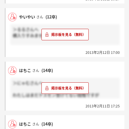
やいやい
(12卒)
さん
＞るるさんへ
横入りすみません。
そんな情報あったような気がしていて、ただ日付メモ
2013年2月12日 17:00
するの忘れていて…28日！
希望が湧きました。結果がどうあれ、もう少し待てそ
はちこ
(14卒)
さん
うです。
＞にゃむさんへ
ありがとうございます^^！！！！
わたしはまだテスセン受けてない段階ですが
バーコード見れますよ？
2013年2月11日 17:25
選考進んでるかは関係ないんじゃないでしょうか？
はちこ
(14卒)
さん