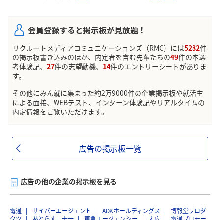
会員登録すると掲示板が見放題！
リクルートメディアコミュニケーションズ（RMC）には
5282
件
の掲示板書き込みのほか、内定者を含む先輩たちの
49
件の本選
考体験記、
27
件の志望動機、
14
件のエントリーシートがありま
す。
その他にみん就に集まった約2万9000件の企業掲示板や就活生
による面接、WEBテスト、インターン体験記やリアルタイムの
内定情報をご覧いただけます。
広告の掲示板一覧
広告の他の企業の掲示板を見る
電通
サイバーエージェント
ADKホールディングス
博報堂プロダ
クツ
あとらす二十一
東急エージェンシー
大広
電通プロモー