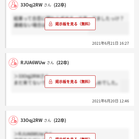
33Oqj2RW
(22卒)
さん
結果って合否に関わらずするって言ってましたっけ？
連絡ない場合はサイレントかな。、
2021年6月21日 16:27
RJUA6WUw
(22卒)
さん
＞33Oqj2RWさん
まだ来てないです。雰囲気は比較的優しめでした。
2021年6月20日 12:46
33Oqj2RW
(22卒)
さん
＞RJUA6WUwさん