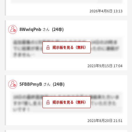
2026年4月6日 13:13
8WwIqPnb
(24卒)
さん
追加募集の1次面接を受けたのですが、14日の20時ま
でに結果が来るとマイナビに書いてあったのに連絡が
きません…
私は14日の18時に面接したんですけど流石にその日の
2023年9月15日 17:04
うちに来るわけないと思っているのですが、掲示板見
たらサイレントお祈りの文字がいくつもあって不安で
す…
5FBBPmyB
(24卒)
さん
18日の最終面接受けた方の中で合否の連絡来た方いま
すか?差し支えなければ内定か否か教えていただきた
いです！
2023年8月20日 21:51