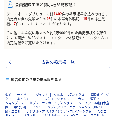
会員登録すると掲示板が見放題！
テー・オー・ダブリューには
1402
件の掲示板書き込みのほか、
内定者を含む先輩たちの
26
件の本選考体験記、
15
件の志望動
機、
7
件のエントリーシートがあります。
その他にみん就に集まった約2万9000件の企業掲示板や就活生
による面接、WEBテスト、インターン体験記やリアルタイムの
内定情報をご覧いただけます。
広告の掲示板一覧
広告の他の企業の掲示板を見る
電通
サイバーエージェント
ADKホールディングス
博報堂プロダ
クツ
あとらす二十一
東急エージェンシー
大広
電通プロモー
ションプラス
セプテーニ・ホールディングス
ジェイアール東日本企
画
東北新社
リクルートメディアコミュニケーションズ（RMC）
読売広告社
デジタル・アドバタイジング・コンソーシアム
ＡＯＩ
Ｐｒｏ．
ベクトル
デジタルホールディングス
朝日広告社[東