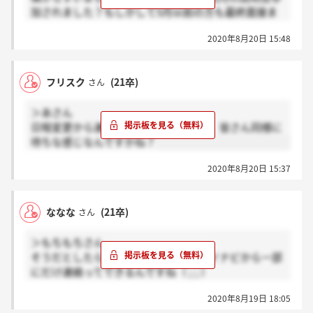
加されました？もしかして5月以前の方も最終面接ま
だやってないのかなと思いまして。
2020年8月20日 15:48
フリスク
(21卒)
さん
＞あさん
日程変更から連絡はまだ来ていません。皆さん同様に
待ちな感じなんですかね？
2020年8月20日 15:37
ななな
(21卒)
さん
＞もちもちさん
そうだとしたらつらいですよね、、マイナビから一部
にだけ連絡ってできるんですね（ ; ; ）
私はテーオーがだめだったので子会社のT2を受けまし
2020年8月19日 18:05
た。