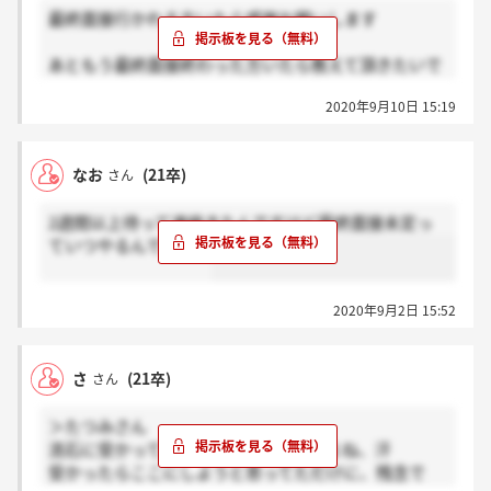
最終面接行かれる方いたら感謝お願いします
あともう最終面接終わった方いたら教えて頂きたいで
す
2020年9月10日 15:19
なお
(21卒)
さん
2週間以上待って連絡きたんですけど最終面接未定っ
ていつやるんですかね
2020年9月2日 15:52
さ
(21卒)
さん
＞たつみさん
流石に受かってたらもう連絡来てますよね、汗
受かったらここにしようと思ってただけに、残念で