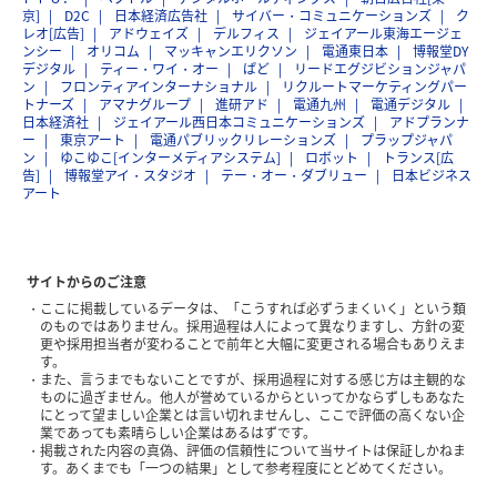
京]
D2C
日本経済広告社
サイバー・コミュニケーションズ
ク
レオ[広告]
アドウェイズ
デルフィス
ジェイアール東海エージェ
ンシー
オリコム
マッキャンエリクソン
電通東日本
博報堂DY
デジタル
ティー・ワイ・オー
ぱど
リードエグジビションジャパ
ン
フロンティアインターナショナル
リクルートマーケティングパー
トナーズ
アマナグループ
進研アド
電通九州
電通デジタル
日本経済社
ジェイアール西日本コミュニケーションズ
アドプランナ
ー
東京アート
電通パブリックリレーションズ
プラップジャパ
ン
ゆこゆこ[インターメディアシステム]
ロボット
トランス[広
告]
博報堂アイ・スタジオ
テー・オー・ダブリュー
日本ビジネス
アート
サイトからのご注意
ここに掲載しているデータは、「こうすれば必ずうまくいく」という類
のものではありません。採用過程は人によって異なりますし、方針の変
更や採用担当者が変わることで前年と大幅に変更される場合もありえま
す。
また、言うまでもないことですが、採用過程に対する感じ方は主観的な
ものに過ぎません。他人が誉めているからといってかならずしもあなた
にとって望ましい企業とは言い切れませんし、ここで評価の高くない企
業であっても素晴らしい企業はあるはずです。
掲載された内容の真偽、評価の信頼性について当サイトは保証しかねま
す。あくまでも「一つの結果」として参考程度にとどめてください。