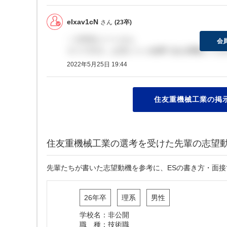
eIxav1cN
さん
(23卒)
＞大学生ニートさん
会
そうですか…お互いいい結果である事願ってま
2022年5月25日 19:44
住友重機械工業の掲示
住友重機械工業の選考を受けた先輩の志望
先輩たちが書いた志望動機を参考に、ESの書き方・面
26年卒
理系
男性
学校名：非公開
職 種：技術職