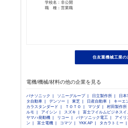
学校名：非公開
職 種：営業職
住友重機械工業の
電機/機械/材料の他の企業を見る
パナソニック
ソニーグループ
日立製作所
日本
タ自動車
デンソー
東芝
日産自動車
キーエ
カラスタンダード
ＴＯＴＯ
マツダ
村田製作所
ルモ
アイシン
スズキ
富士フイルムビジネスイ
ヤマハ発動機
リコー
パナソニック電工
アイリ
ン
富士電機
コマツ
YKK AP
タカラトミー