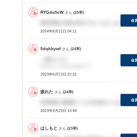
RYGdu5cW
さん
(25卒)
会
最終面接の結果は即日でないとみこみないです
2024年6月11日 04:11
5dqkbywf
さん
(24卒)
＞疲れたさん
会
サイレントでしたか？？
2023年6月13日 22:31
疲れた
さん
(24卒)
会
幹部面接 1週間経っても合否来ないのは不合格
2023年4月25日 14:48
はしもと
さん
(23卒)