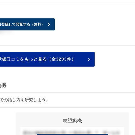
員登録して閲覧する（無料）
す！?
板口コミをもっと見る（全3293件）
動機
接での話し方を研究しよう。
志望動機
貴社の極低温技術を用いた製品を通して、様々な分