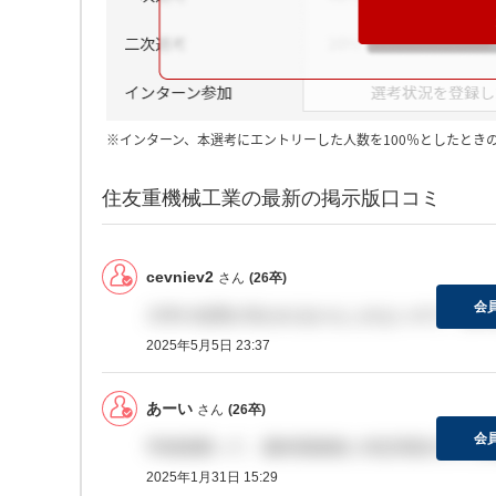
※インターン、本選考にエントリーした人数を100％としたとき
住友重機械工業の最新の掲示版口コミ
cevniev2
さん
(26卒)
会
大学の信用が失われるかもしれないので、基本
2025年5月5日 23:37
あーい
さん
(26卒)
会
学校推薦って、最終面接後に内定承諾せずに辞
2025年1月31日 15:29