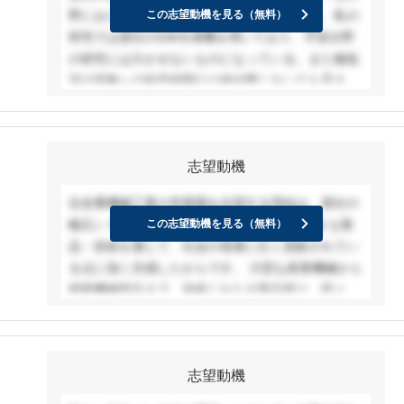
野における社会貢献ができると考え志望する。私の
この志望動機を見る（無料）
研究では貴社のGM冷凍機を用いており、宇宙分野
の研究には欠かせないものになっている。また極低
温の現象への科学的関心は他分野においても高まっ
ており、最先端技術の発展にとても重要だと考えて
いる。貴社の精密機器事業部では医療分野や半導体
分野に加え、水素保存や量子コンピューターなどの
志望動機
最先端技術への応用を行っており、多分野で展開す
る事業に興味を惹かれた。入社後はまず設計開発に
住友重機械工業の営業職を志望する理由は、貴社の
ついての基礎知識を学び、いずれは時代のニーズに
幅広い 事業領域と、それぞれの分野で高機能 な製
この志望動機を見る（無料）
合わせ、最先端技術を支える製品を開発する技術者
品・技術を通じて、社会の発展に広く貢献されてい
になりたいと考えている。
る点に強く共感したからです。 大型な産業機械から
精密機械部品まで、多岐にわたる製品群は、様々な
産業のお客様のニーズに応える可能性を秘めてお
り、営業職として、お客様の課題解決に多様なソリ
ューションを提供できることに魅力を感じていま
志望動機
す。特に、貴社のグローバル展開は、世界中の産業
の発展に貢献できるフィールドであり、自身の コミ