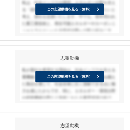
私は、社会インフラや環境・エネルギー分野を支え
ュニケーションスキルや語学力を活かし、グローバ
る「産業の根幹を担うモノづくり」に携わりたいと
この志望動機を見る（無料）
ルな舞台で活躍したいという強い思いがあります。
考え、貴社を志望いたします。中でも、長年培われ
お客様との信頼関係を 基礎 とし、 長期的な連携を
た重工業技術と、再生可能エネルギーやカーボンニ
築きながら、お客様のビジネス 成長に貢献すること
ュートラルといった次世代分野への取り組みに大き
で、自身の成長と社会への貢献を両立できる営業プ
な魅力を感じました。私は大学で機械工学を専攻
ロフェッショナルを目指したいと考えています。
し、全固体電池に用いる固体電解質の研究を通じ
て、材料の基礎特性から実用化までを意識したアプ
志望動機
ローチを学びました。この力をとおして御社に貢献
したく、志望しております。
私が貴社を希望する理由は、社会インフラを支える
重機械メーカーとして、技術力と信頼性を兼ね備え
この志望動機を見る（無料）
た製品を通じて、社会全体に広く貢献できる点に魅
力を感じたからです。特に、エネルギー・環境分野
や精密機械分野など多岐にわたる事業領域の中で、
営業職として顧客の課題に真摯に向き合い、製品の
魅力だけでなく、技術部門との連携によって最適な
ソリューションを提供する役割に大きなやりがいを
志望動機
感じています。私は大学でのゼミ活動やアルバイト