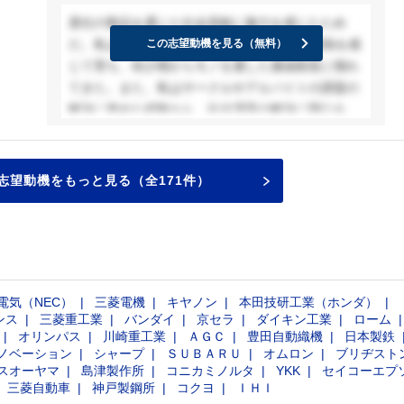
で培った傾聴力と粘り強さを活かし、顧客との信頼
貴社の製品を通じた社会貢献に魅力を感じたため
関係を構築しながら貴社の価値を伝え、社会インフ
だ。私は、○○会社で働く父のモノ作りへの情熱を感
この志望動機を見る（無料）
ラの発展に貢献したいと考えています。
じて育ち、幼少期からモノを通した価値創造に憧れ
てきた。また、私はサークルやアルバイトの課題の
解決に努めた経験から、社会課題の解決に関心を持
っている。そのため、幅広い事業領域で社会課題の
解決に取り組む貴社に強く惹かれた。特に、人手不
足の工場で働く兄の姿から、工場の効率化に関心を
志望動機をもっと見る（全171件）
持った。自動化や搬送システムといった幅広い手法
で効率化に取り組む貴社が、工場の人員不足という
課題を解決できる可能性に魅力を感じた。貴社で
は、大学生活で培った信頼構築力を活かし、顧客に
寄り添った提案営業を通じて社会と貴社に貢献した
電気（NEC）
三菱電機
キヤノン
本田技研工業（ホンダ）
い。
ンス
三菱重工業
バンダイ
京セラ
ダイキン工業
ローム
オリンパス
川崎重工業
ＡＧＣ
豊田自動織機
日本製鉄
ノベーション
シャープ
ＳＵＢＡＲＵ
オムロン
ブリヂスト
スオーヤマ
島津製作所
コニカミノルタ
YKK
セイコーエプ
三菱自動車
神戸製鋼所
コクヨ
ＩＨＩ