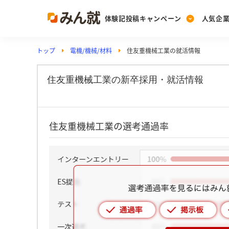
体験記投稿キャンペーン
人気企
トップ
電機/機械/材料
住友重機械工業の就活情報
Post
Ranking
PickUp
投稿する
ランキングを見る
注目の企業特集
住友重機械工業の新卒採用・就活情報
Vote
住友重機械工業の選考通過率
投票する
動画で知ろう！業界・