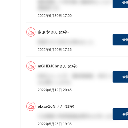
最終面接って何日後に連絡来ましたか？
会
事務系です。
2022年6月30日 17:00
さぁや
さん
(23卒)
会
技術だけど自分も辞めました、
2022年6月20日 17:16
mGHBJ0br
さん
(23卒)
内定もらった方、最終面接後、何日ぐらいで結
会
をお願いしますq
2022年6月12日 20:45
eIxav1cN
さん
(23卒)
会
三次募集で幹部面接結果待ちの方いますか？
2022年5月26日 19:36