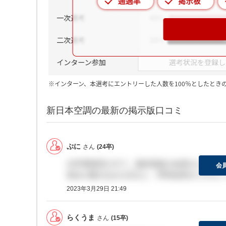
※インターン、本選考にエントリーした人数を100％としたとき
新日本空調の最新の掲示版口コミ
ぷに
さん
(24卒)
24卒事務系の方で、最終面接の結果きた方感
会
過去の書き込みを見ると、即時結果きた方もい
2023年3月29日 21:49
らくうま
さん
(15卒)