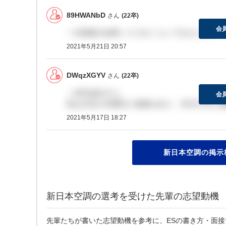
89HWANbD
さん
(22卒)
会
一次面接の結果ってどれくらいできました？
2021年5月21日 20:57
DWqzXGYV
さん
(22卒)
＞qD5yj9pJさん
会
私は13日の木曜日に面接があり、本日17日
2021年5月17日 18:27
新日本空調の掲示
新日本空調の選考を受けた先輩の志望動機
先輩たちが書いた志望動機を参考に、ESの書き方・面