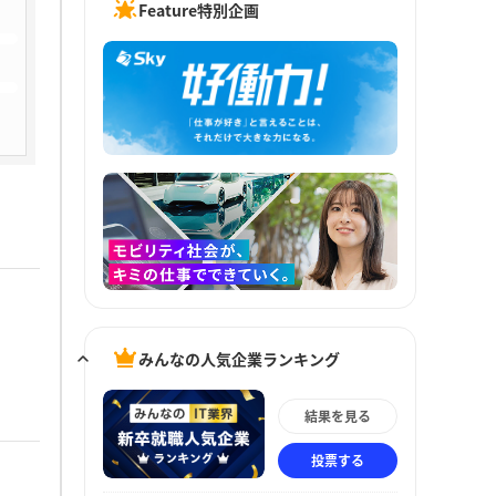
Feature特別企画
みんなの人気企業ランキング
結果を見る
投票する