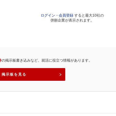
ログイン・会員登録
すると最大10社の
併願企業が表示されます。
件
の掲示板書き込みなど、就活に役立つ情報があります。
掲示板を見る