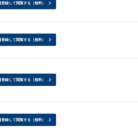
員登録して閲覧する（無料）
員登録して閲覧する（無料）
？
員登録して閲覧する（無料）
員登録して閲覧する（無料）
？