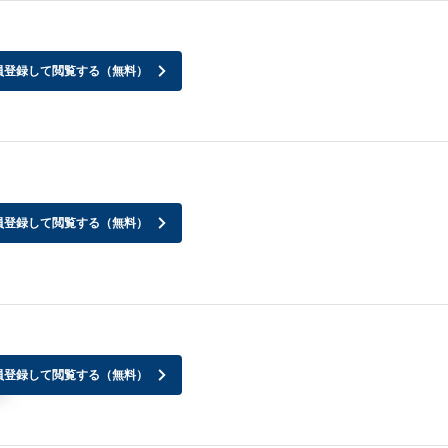
員登録して閲覧する（無料）
員登録して閲覧する（無料）
員登録して閲覧する（無料）
?