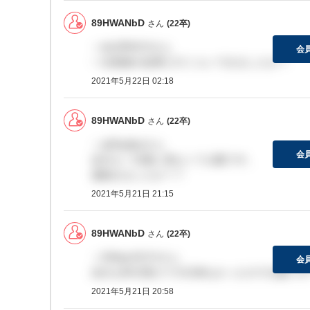
89HWANbD
さん
(22卒)
＞idc2RNCGさん
会
一次面接の結果どのくらいできましたか？
2021年5月22日 02:18
89HWANbD
さん
(22卒)
＞qD5yj9pJさん
会
自分も一日後に来なくて心配です。
連絡きましたか？？
2021年5月21日 21:15
89HWANbD
さん
(22卒)
＞DWqzXGYVさん
会
自分も昨日受けて今日来なかったので心配です
2021年5月21日 20:58