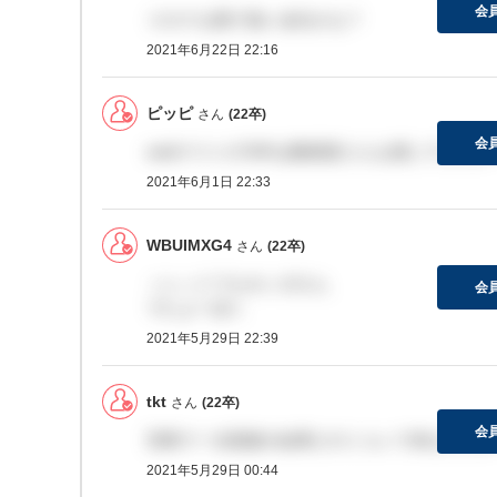
会
コロナな禍で強い会社かな？
2021年6月22日 22:16
ピッピ
さん
(22卒)
会
webテストのTAPは難易度どんな感じでしたか
2021年6月1日 22:33
WBUIMXG4
さん
(22卒)
＞レッドブルホンダさん
会
でたよーぼく
2021年5月29日 22:39
tkt
さん
(22卒)
会
営業で一次面接の結果どのくらいで来ましたか
2021年5月29日 00:44