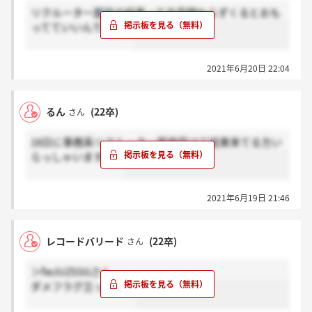
リクルーター面談の結果って合否関わらずくるとおも
ってていいんですかね
2021年6月20日 22:04
るん
(22卒)
さん
18日に事務系リクルーター面接受けて結果来てる方い
らっしゃいますか？
2021年6月19日 21:46
レコードバリード
(22卒)
さん
＞fwJUZSSGさん
ダメフラグ立ったなー