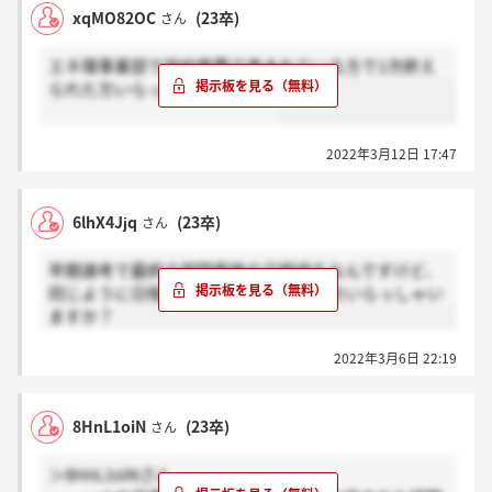
xqMO82OC
(23卒)
さん
エネ環事業部で学校推薦で進まれている方で1次終え
られた方いらっしゃいますか？
2022年3月12日 17:47
6lhX4Jjq
(23卒)
さん
早期選考で最終の部門面接の日程待ちなんですけど、
同じように日程の連絡がまだ来てない方いらっしゃい
ますか？
2022年3月6日 22:19
8HnL1oiN
(23卒)
さん
＞8HnL1oiNさん