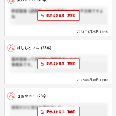
幹部面接 1週間経っても合否来ないのは不合格ですよ
ね
2023年4月25日 14:48
はしもと
(23卒)
さん
最終面接って何日後に連絡来ましたか？
事務系です。
2022年6月30日 17:00
さぁや
(23卒)
さん
技術だけど自分も辞めました、