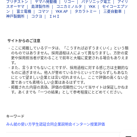
ブリヂストン
ヤマハ発動機
リコー
パナソニック電工
アイリ
スオーヤマ
島津製作所
コニカミノルタ
YKK
セイコーエプソ
ン
富士電機
コマツ
YKK AP
タカラトミー
三菱自動車
神戸製鋼所
コクヨ
ＩＨＩ
サイトからのご注意
ここに掲載しているデータは、「こうすれば必ずうまくいく」という類
のものではありません。採用過程は人によって異なりますし、方針の変
更や採用担当者が変わることで前年と大幅に変更される場合もありえま
す。
また、言うまでもないことですが、採用過程に対する感じ方は主観的な
ものに過ぎません。他人が誉めているからといってかならずしもあなた
にとって望ましい企業とは言い切れませんし、ここで評価の高くない企
業であっても素晴らしい企業はあるはずです。
掲載された内容の真偽、評価の信頼性について当サイトは保証しかねま
す。あくまでも「一つの結果」として参考程度にとどめてください。
キーワード
みん就の使い方
学生認証
合同企業説明会
インターン
授業評価