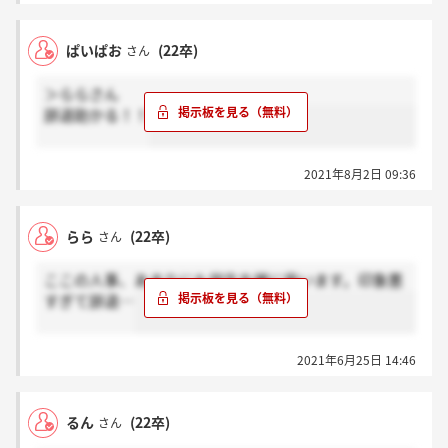
他、２問
ぱいぱお
(22卒)
さん
＞ららさん
辞退助かる！！
2021年8月2日 09:36
らら
(22卒)
さん
ここの人事、あまりにも学生を雑に扱います。印象悪
すぎて辞退…
2021年6月25日 14:46
るん
(22卒)
さん