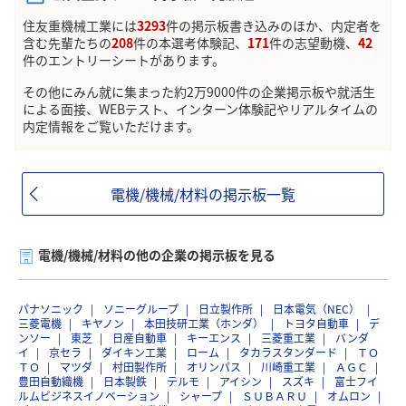
住友重機械工業には
3293
件の掲示板書き込みのほか、内定者を
含む先輩たちの
208
件の本選考体験記、
171
件の志望動機、
42
件のエントリーシートがあります。
その他にみん就に集まった約2万9000件の企業掲示板や就活生
による面接、WEBテスト、インターン体験記やリアルタイムの
内定情報をご覧いただけます。
電機/機械/材料の掲示板一覧
電機/機械/材料の他の企業の掲示板を見る
パナソニック
ソニーグループ
日立製作所
日本電気（NEC）
三菱電機
キヤノン
本田技研工業（ホンダ）
トヨタ自動車
デ
ンソー
東芝
日産自動車
キーエンス
三菱重工業
バンダ
イ
京セラ
ダイキン工業
ローム
タカラスタンダード
ＴＯ
ＴＯ
マツダ
村田製作所
オリンパス
川崎重工業
ＡＧＣ
豊田自動織機
日本製鉄
テルモ
アイシン
スズキ
富士フイ
ルムビジネスイノベーション
シャープ
ＳＵＢＡＲＵ
オムロン