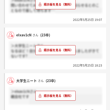
＞eIxav1cNさん
問い合わせてみたら今週中には結果を知らせるとのこ
となので座して待ちます…
2022年5月25日 19:07
eIxav1cN
(23卒)
さん
＞大学生ニートさん
なるほど！自分も幹部うけて一週間たちましたがきて
ないです?
2022年5月25日 18:23
大学生ニート
(23卒)
さん
＞eIxav1cNさん
親会社です