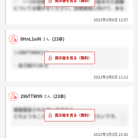
・ 一つの目標に対して、チームで取り組まれた経験
についてお聞かせください。目標達成に向けて、あな
たがチームの中で果たされた役割や、実施された行
2022年3月6日 12:57
動、最終的な結果について3分以内で具体的にお話し
ください。
8HnL1oiN
(23卒)
さん
＞29bTTW99さん
・自己紹介(30 s)
2022年3月6日 11:12
・与えられた課題に対して入念に準備を進め、実行し
た経験についてお聞かせください。その時の状況、あ
なたの準備の進め方や取った行動、最終的な結果につ
29bTTW99
(23卒)
さん
いて3分以内で具体的にお話下さい。
録画面談された方いますか？
・何か一つの物事に取り組まれている最中に、意図せ
どのようなことを聞かれたか教えて頂きたいです。
ず大きな変更を余儀なくされた経験についてお聞かせ
ください。その時の状況、あなたが取った行動、最終
的な結果について3分以内で具体的にお話しくださ
2022年3月3日 22:42
い。