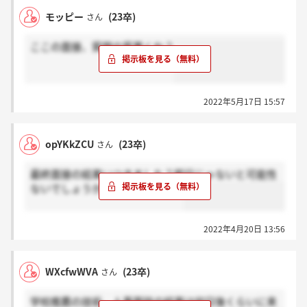
モッピー
(23卒)
さん
ここの面接、質問の質悪くね？
2022年5月17日 15:57
opYKkZCU
(23卒)
さん
最終面接の結果いつきました？即日じゃないと可能性
ないでしょうか。。事務系です。
2022年4月20日 13:56
WXcfwWVA
(23卒)
さん
学校推薦の技術、人事面談の結果は何日後くらいに来