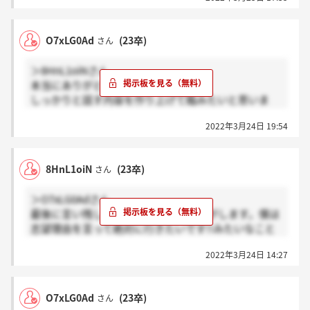
O7xLG0Ad
(23卒)
さん
＞8HnL1oiNさん
本当にありがとうございます！
しっかりと話す内容を作り上げて臨みたいと思いま
す！
2022年3月24日 19:54
8HnL1oiN
(23卒)
さん
＞O7xLG0Adさん
最後に言い残したことを30秒だった気がします。僕は
志望理由を言って絶対に行きたいです!!みたいなこと
を言いました。
2022年3月24日 14:27
まぁ2回撮り直しができるし、設問がわかってからペ
ージ離れればじっくり考えられるので、焦らなくて大
丈夫ですよ。(時間は十分に取った方が良いかも)
O7xLG0Ad
(23卒)
さん
企業側も1発撮り酷い回答なんか見たくないんじゃな