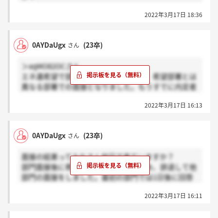
る”原貫太”さんをイメージしながら話してみました。
2022年3月17日 18:36
0AYDaUgx
(23卒)
さん
＞xqMO82OCさん
エネ還希望で部門面接まで行いました。希望部署とは
異なる部署での面接となりました。もうすでに内定者
がいるらしく、早い者勝ちみたいです。
2022年3月17日 16:13
0AYDaUgx
(23卒)
さん
面接の結果ってみなさん何日で来ていますか？
部門面接後に希望部署ではなかったため、辞退して他
部門の面接をしました。最初の部門では1日後に回答
を電話で頂きましたが、今回（2回目）では1日たって
2022年3月17日 16:11
も連絡が来ません。