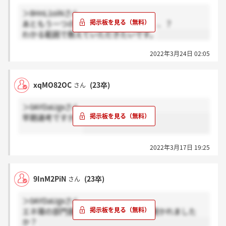
いかなぁ。。。
＞8HnL1oiNさん
あともう一つの質問は覚えてませんか、、？
コツは
わかる範囲で教えていただきたいです。
・1200字から1800字ぐらいで言いたいことを文章にま
とめて、
2022年3月24日 02:05
・その後にこの文章を思い出せるように箇条書きに要
点をまとめて、
・最初の3分練習は無制限に練習できるので(練習質問
xqMO82OC
(23卒)
さん
は無視して本番の回答の練習をすれば良い)、何回も
活用して、うまく言えるようになるまで練習して、本
＞0AYDaUgxさん
番の録画をすれば良いと思います。
早期選考ですか？
言いたいことが伝われば良いので、文章の細かい言い
回しとかは気にせず、一気に最後まで伝えたいことが
2022年3月17日 19:25
言えれば良いのではないですかね。
あと、プレゼンテーション的な要素もあるので、ジェ
スチャー(ex. 3つあります。 指を使って表すなど)を使
9InM2PiN
(23卒)
さん
ったり、表情豊かに話したりするといいんじゃないで
すかね。
＞0AYDaUgxさん
エネ環の部門面接はどういったことを聞かれました
抑揚とかは、YouTubeで国際協力師として活躍してい
か？