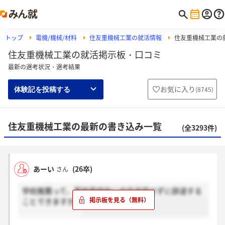
トップ
電機/機械/材料
住友重機械工業の就活情報
住友重機械工業の
住友重機械工業の就活掲示板・口コミ
最新の選考状況・選考結果
お気に入り
(
8745
)
体験記を投稿する
住友重機械工業の最新の書き込み一覧
(全3293件)
あーい
(26卒)
さん
学校推薦って、最終面接後に内定承諾せずに辞退する
ことできますか？