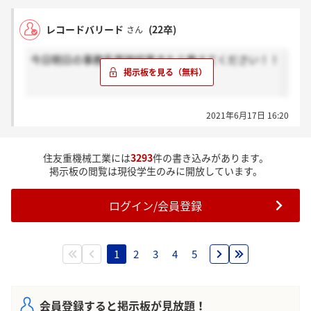
レコードバリード
(22卒)
さん
今日明日の事務系面接結果きたら教えてください！！
2021年6月17日 16:20
住友重機械工業には
3293
件の書き込みがあります。
掲示板の閲覧は現役学生のみに開放しています。
ログイン/会員登録
1
2
3
4
5
会員登録すると掲示板が見放題！